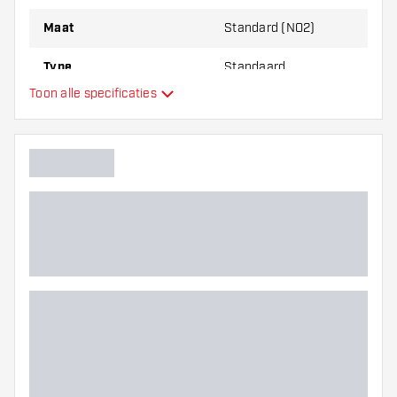
Maat
Standard (NO2)
Type
Standaard
Toon alle specificaties
Flexibiliteit
Hoofdkleur