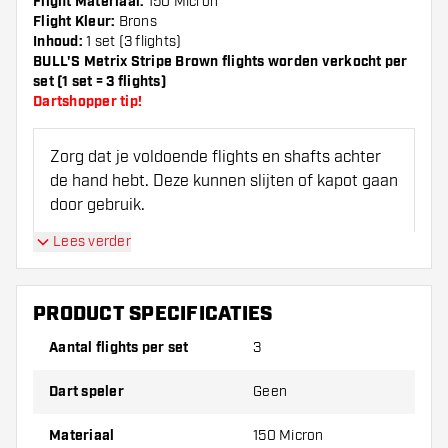
Flight Materiaal:
150 Micron
Flight Kleur:
Brons
Inhoud:
1 set (3 flights)
BULL'S Metrix Stripe Brown flights worden verkocht per
set (1 set = 3 flights)
Dartshopper tip!
Zorg dat je voldoende flights en shafts achter
de hand hebt. Deze kunnen slijten of kapot gaan
door gebruik.
Lees verder
Probeer eens een andere vorm, materiaal of
dikte van de flights om erachter te komen
welke variant het beste bij je past!
PRODUCT SPECIFICATIES
Aantal flights per set
3
Dart speler
Geen
Materiaal
150 Micron