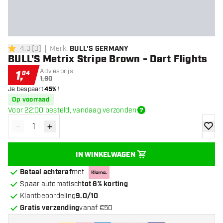
4.3
[
3
]
Merk
:
BULL'S GERMANY
4.3 score sterren
BULL'S Metrix Stripe Brown - Dart Flights
Adviesprijs:
1
,
04
1,90
Je bespaart
45%
!
Op voorraad
Voor 22:00 besteld, vandaag verzonden
-
+
Verminder hoeveelheid
Verhoog hoeveelheid
toevoe
IN WINKELWAGEN
Betaal achteraf
met
Spaar automatisch
tot 6% korting
Klantbeoordeling
9.0/10
Gratis verzending
vanaf €50