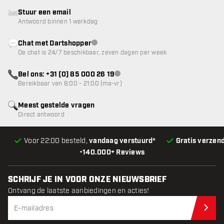
Stuur een email
Antwoord binnen 1 werkdag
Chat met Dartshopper
klantenservice niet beschikbaar
De chat is 24/7 beschikbaar, zeven dagen per week
Bel ons: +31 (0) 85 000 26 19
klantenservice niet beschikbaar
Bereikbaar van 8:00 - 21:00 (ma-vr)
Meest gestelde vragen
Direct antwoord
Voor 22:00 besteld,
vandaag verstuurd*
Gratis verzen
•
140.000+ Reviews
SCHRIJF JE IN VOOR ONZE NIEUWSBRIEF
Ontvang de laatste aanbiedingen en acties!
Schr