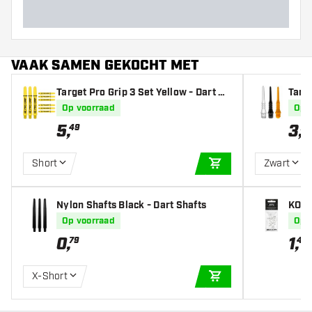
VAAK SAMEN GEKOCHT MET
Target Pro Grip 3 Set Yellow - Dart Sh
Targe
afts
Op voorraad
Op 
5
,
3
,
49
75
Short
Zwart
IN WINKELWAGEN
Nylon Shafts Black - Dart Shafts
KOTO
Op voorraad
Op 
0
,
1
,
79
45
X-Short
IN WINKELWAGEN