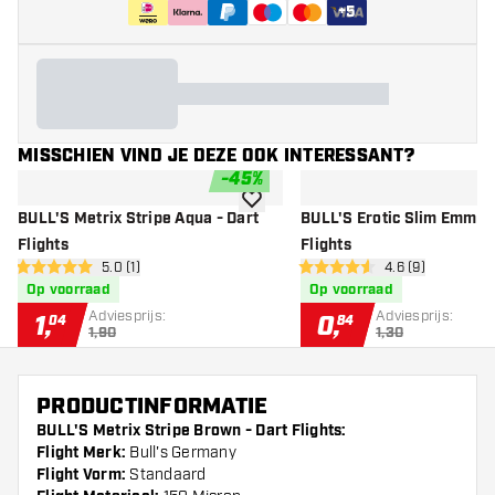
+
5
MISSCHIEN VIND JE DEZE OOK INTERESSANT?
-
45
%
toevoegen aan verlanglijst
BULL'S Metrix Stripe Aqua - Dart
BULL'S Erotic Slim Emma -
Flights
Flights
open reviews drawer
5.0 (1)
open reviews dr
4.6 (9)
5 score sterren
4.6 score sterren
Op voorraad
Op voorraad
Adviesprijs:
Adviesprijs:
1
,
0
,
04
84
1,90
1,30
PRODUCTINFORMATIE
BULL'S Metrix Stripe Brown - Dart Flights:
Flight Merk:
Bull's Germany
Flight Vorm:
Standaard