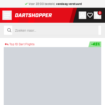
Voor 22:00 besteld,
vandaag verstuurd
Menu
0
Account
Mijn verlang
Win
terug naar home pagina
zoeken
zoeken
-
45
%
Top 10 Dart Flights