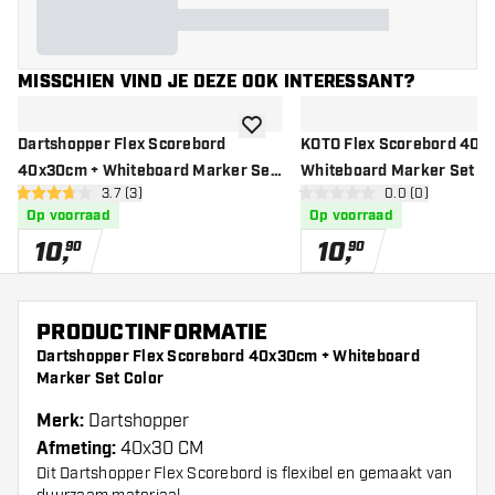
MISSCHIEN VIND JE DEZE OOK INTERESSANT?
toevoegen aan verlanglijst
Dartshopper Flex Scorebord
KOTO Flex Scorebord 40x
40x30cm + Whiteboard Marker Set
Whiteboard Marker Set Bl
open reviews drawer
3.7 (3)
open reviews d
0.0 (0)
Black
3.7 score sterren
0 score sterren
Op voorraad
Op voorraad
10
,
10
,
90
90
PRODUCTINFORMATIE
Dartshopper Flex Scorebord 40x30cm + Whiteboard
Marker Set Color
Merk:
Dartshopper
Afmeting:
40x30 CM
Dit Dartshopper Flex Scorebord is flexibel en gemaakt van