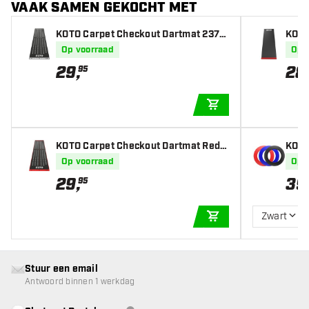
VAAK SAMEN GEKOCHT MET
KOTO Carpet Checkout Dartmat 237x
KOTO
60cm
Op voorraad
Op 
29
,
28
95
IN WINKELWAGEN
KOTO Carpet Checkout Dartmat Red 2
KOTO
37 x 60cm
Op voorraad
Op 
29
,
39
95
Zwart
IN WINKELWAGEN
Stuur een email
Antwoord binnen 1 werkdag