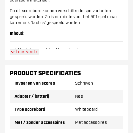
duurzaam materiaal.
Op dit scorebord kunnen verschillende spelvarianten
gespeeld worden. Zo is er ruimte voor het 501 spel maar
kan er ook 'tactics' gespeeld worden.
Inhoud:
1 Dartshopper Flex Scorebord
Lees verder
4 Whiteboard Markers Color
PRODUCT SPECIFICATIES
1 Whiteboard Eraser
Invoeren van scores
Schrijven
Adapter / batterij
Nee
1 Whiteboard Cleaner Spray
Type scorebord
Whiteboard
Met / zonder accessoires
Met accessoires