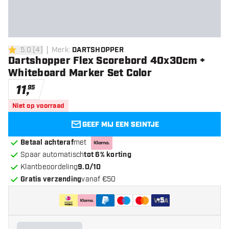
5.0
[
4
]
Merk
:
DARTSHOPPER
5 score sterren
Dartshopper Flex Scorebord 40x30cm +
Whiteboard Marker Set Color
11
,
95
Niet op voorraad
GEEF MIJ EEN SEINTJE
Betaal achteraf
met
Spaar automatisch
tot 6% korting
Klantbeoordeling
9.0/10
Gratis verzending
vanaf €50
+
5