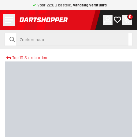
Voor 22:00 besteld,
vandaag verstuurd
Menu
0
Account
Mijn verlang
Win
terug naar home pagina
zoeken
zoeken
Top 10 Scoreborden