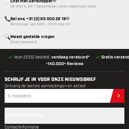
Chat met Dartshopper
klantenservice niet beschikbaar
De chat is 24/7 beschikbaar, zeven dagen per week
Bel ons: +31 (0) 85 000 26 19
klantenservice niet beschikbaar
Bereikbaar van 8:00 - 21:00 (ma-vr)
Meest gestelde vragen
Direct antwoord
Voor 22:00 besteld,
vandaag verstuurd*
Gratis verzen
•
140.000+ Reviews
SCHRIJF JE IN VOOR ONZE NIEUWSBRIEF
Ontvang de laatste aanbiedingen en acties!
Schr
KLANTENSERVICE
Contactinformatie