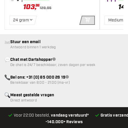
103
,
14
,
96
129,95
24 gram
Medium
IN WINKELWAGEN
Stuur een email
Antwoord binnen 1 werkdag
Chat met Dartshopper
klantenservice niet beschikbaar
De chat is 24/7 beschikbaar, zeven dagen per week
Bel ons: +31 (0) 85 000 26 19
klantenservice niet beschikbaar
Bereikbaar van 8:00 - 21:00 (ma-vr)
Meest gestelde vragen
Direct antwoord
Voor 22:00 besteld,
vandaag verstuurd*
Gratis verzen
•
140.000+ Reviews