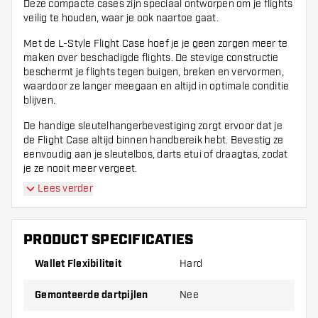
Deze compacte cases zijn speciaal ontworpen om je flights
veilig te houden, waar je ook naartoe gaat.
Met de L-Style Flight Case hoef je je geen zorgen meer te
maken over beschadigde flights. De stevige constructie
beschermt je flights tegen buigen, breken en vervormen,
waardoor ze langer meegaan en altijd in optimale conditie
blijven.
De handige sleutelhangerbevestiging zorgt ervoor dat je
de Flight Case altijd binnen handbereik hebt. Bevestig ze
eenvoudig aan je sleutelbos, darts etui of draagtas, zodat
je ze nooit meer vergeet.
Lees verder
Elke L-Style Flight Case biedt ruimte voor e?e?n set aan
flights, zodat je altijd een reserve bij de hand hebt. Of je nu
een professionele darter bent die op zoek is naar
betrouwbare bescherming voor je L-Style flights, of
PRODUCT SPECIFICATIES
gewoon een enthousiaste speler die zijn favoriete flights
Wallet Flexibiliteit
Hard
wil bewaren, deze cases zijn de perfecte keuze.
Met het compacte formaat is de L-Style Flight Case
Gemonteerde dartpijlen
Nee
gemakkelijk mee te nemen, of je nu naar de dartcompetitie