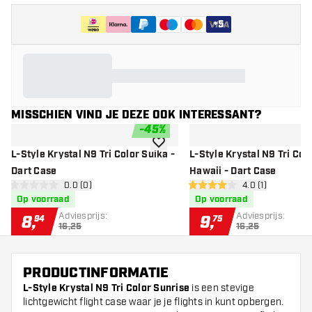
+
5
MISSCHIEN VIND JE DEZE OOK INTERESSANT?
-
45
%
toevoegen aan verlanglijst
L-Style Krystal N9 Tri Color Suika -
L-Style Krystal N9 Tri Col
Dart Case
Hawaii - Dart Case
open reviews drawer
0.0 (0)
open reviews dr
4.0 (1)
0 score sterren
4 score sterren
Op voorraad
Op voorraad
Adviesprijs:
Adviesprijs:
8
,
9
,
94
75
16,25
16,25
PRODUCTINFORMATIE
L-Style Krystal N9 Tri Color Sunrise
is een stevige
lichtgewicht flight case waar je je flights in kunt opbergen.