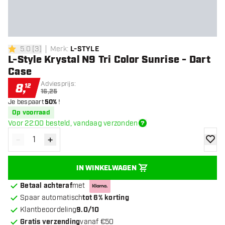
5.0
[
3
]
Merk
:
L-STYLE
5 score sterren
L-Style Krystal N9 Tri Color Sunrise - Dart
Case
Adviesprijs:
8
,
12
16,25
Je bespaart
50%
!
Op voorraad
Voor 22:00 besteld, vandaag verzonden
-
+
Verminder hoeveelheid
Verhoog hoeveelheid
toevoe
IN WINKELWAGEN
Betaal achteraf
met
Spaar automatisch
tot 6% korting
Klantbeoordeling
9.0/10
Gratis verzending
vanaf €50