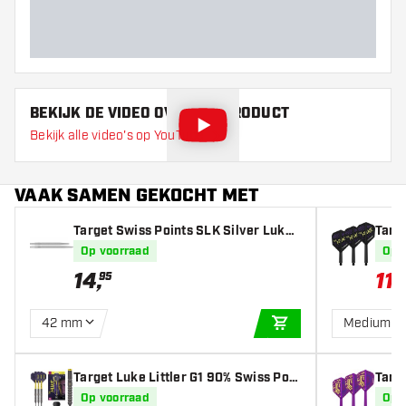
BEKIJK DE VIDEO OVER DIT PRODUCT
Bekijk alle video's op YouTube
VAAK SAMEN GEKOCHT MET
Target Swiss Points SLK Silver Luke
Targe
Littler
Fligh
Op voorraad
Op 
14
,
11
,
95
9
42 mm
Medium
IN WINKELWAGEN
Target Luke Littler G1 90% Swiss Poin
Targe
t - Dartpijlen
mpio
Op voorraad
Op 