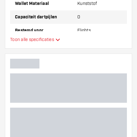
gaat, op reis bent of gewoon een potje darts speelt met
Wallet Materiaal
Kunststof
vrienden. Berg je flights veilig in een hoek van 90 graden
op en neem ze overal mee naartoe met de praktische L-
Capaciteit dartpijlen
0
Style Flight Case.
Deze case wordt geleverd zonder accessoires.
Bestemd voor
Flights
Toon alle specificaties
Hoofdkleur