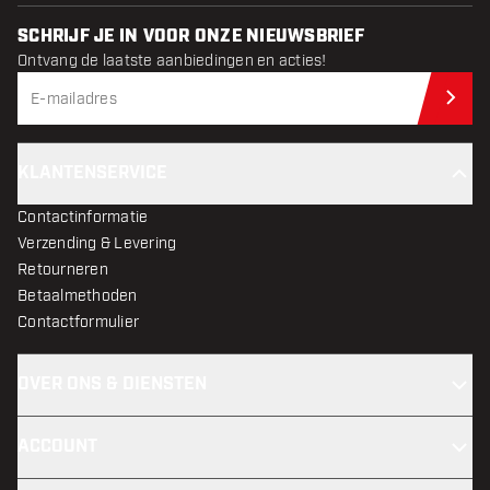
SCHRIJF JE IN VOOR ONZE NIEUWSBRIEF
Ontvang de laatste aanbiedingen en acties!
Schr
KLANTENSERVICE
Contactinformatie
Verzending & Levering
Retourneren
Betaalmethoden
Contactformulier
OVER ONS & DIENSTEN
ACCOUNT