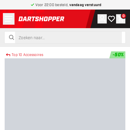
Voor 22:00 besteld,
vandaag verstuurd
Menu
0
Account
Mijn verlang
Win
terug naar home pagina
zoeken
zoeken
-
50
%
Top 10 Accessoires