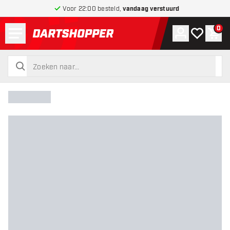
Voor 22:00 besteld,
vandaag verstuurd
Menu
0
Account
Mijn verlang
Win
terug naar home pagina
zoeken
zoeken