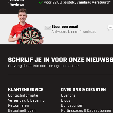
140.000+
•
Voor 22:00 besteld,
vandaag verstuurd*
Reviews
Stuur een email
Antwoord binnen 1 werkdag
SCHRIJF JE IN VOOR ONZE NIEUWS
Ontvang de laatste aanbiedingen en acties!
KLANTENSERVICE
OVER ONS & DIENSTEN
Contactinformatie
Over ons
Verzending & Levering
Blogs
Retourneren
Bonuspunten
Betaalmethoden
Kortingcodes & Cadeaubonnen