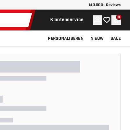
140.000+ Reviews
0
Account
Mijn verlangli
Winke
Klantenservice
PERSONALISEREN
NIEUW
SALE