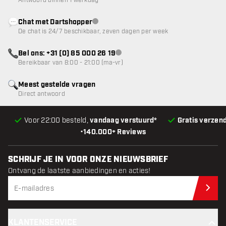
Antwoord binnen 1 werkdag
Chat met Dartshopper
klantenservice niet beschikbaar
De chat is 24/7 beschikbaar, zeven dagen per week
Bel ons: +31 (0) 85 000 26 19
klantenservice niet beschikbaar
Bereikbaar van 8:00 - 21:00 (ma-vr)
Meest gestelde vragen
Direct antwoord
Voor 22:00 besteld,
vandaag verstuurd*
Gratis verzen
•
140.000+ Reviews
SCHRIJF JE IN VOOR ONZE NIEUWSBRIEF
Ontvang de laatste aanbiedingen en acties!
Schr
KLANTENSERVICE