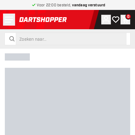
Voor 22:00 besteld,
vandaag verstuurd
Menu
0
Account
Mijn verlang
Win
terug naar home pagina
zoeken
zoeken