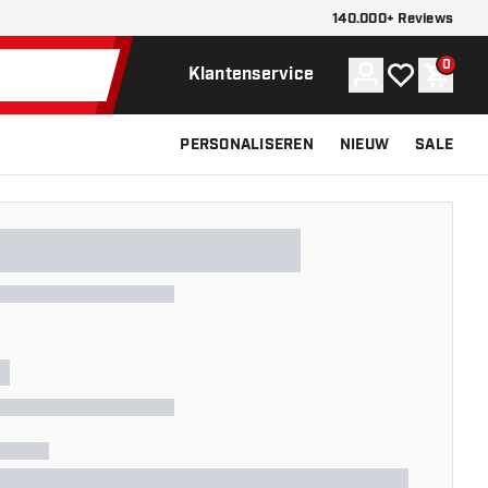
140.000+ Reviews
0
Account
Mijn verlangli
Winke
Klantenservice
PERSONALISEREN
NIEUW
SALE