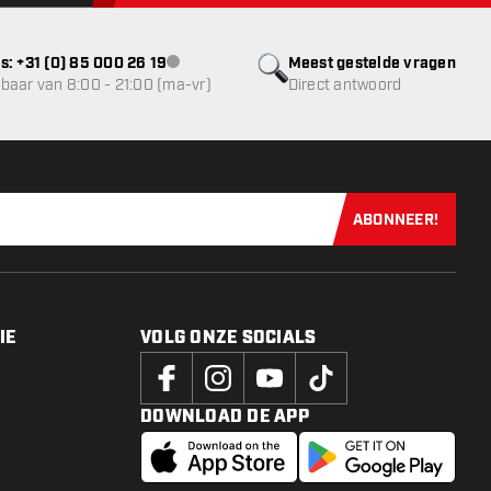
s: +31 (0) 85 000 26 19
Meest gestelde vragen
klantenservice niet beschikbaar
baar van 8:00 - 21:00 (ma-vr)
Direct antwoord
ABONNEER!
Schrijf je dir
IE
VOLG ONZE SOCIALS
DOWNLOAD DE APP