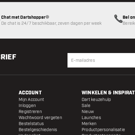
Chat met Dartshopper
Bel on
klantenservice niet beschikbaar
De chat is 24/7 beschikbaar, zeven dagen per week
Bereik
BRIEF
ACCOUNT
WINKELEN & INSPIRAT
Mijn Account
Dart keuzehulp
Inloggen
Sale
Registreren
Nieuw
Wachtwoord vergeten
Launches
Bestelstatus
Merken
Bestelgeschiedenis
Productpersonalisatie