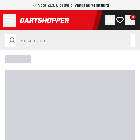
Voor 22:00 besteld,
vandaag verstuurd
Menu
0
Account
Mijn verlang
Win
terug naar home pagina
zoeken
zoeken