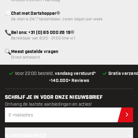
Antwoord binnen 1 werkdag
Chat met Dartshopper
klantenservice niet beschikbaar
De chat is 24/7 beschikbaar, zeven dagen per week
Bel ons: +31 (0) 85 000 26 19
klantenservice niet beschikbaar
Bereikbaar van 8:00 - 21:00 (ma-vr)
Meest gestelde vragen
Direct antwoord
Voor 22:00 besteld,
vandaag verstuurd*
Gratis verzen
•
140.000+ Reviews
SCHRIJF JE IN VOOR ONZE NIEUWSBRIEF
Ontvang de laatste aanbiedingen en acties!
Schr
KLANTENSERVICE