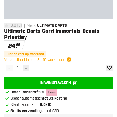
0.0
[
0
]
Merk
:
ULTIMATE DARTS
0 score sterren
Ultimate Darts Card Immortals Dennis
Priestley
24
,
95
Binnenkort op voorraad
Verzending binnen: 3 - 10 werkdagen
-
+
Verminder hoeveelheid
Verhoog hoeveelheid
toevoe
IN WINKELWAGEN
Betaal achteraf
met
Spaar automatisch
tot 6% korting
Klantbeoordeling
9.0/10
Gratis verzending
vanaf €50