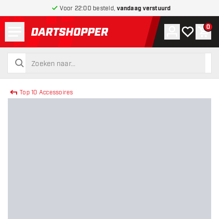
Voor 22:00 besteld,
vandaag verstuurd
Menu
0
Account
Mijn verlang
Win
terug naar home pagina
zoeken
zoeken
Top 10 Accessoires