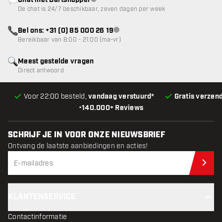
Chat met Dartshopper
klantenservice niet beschikbaar
De chat is 24/7 beschikbaar, zeven dagen per week
Bel ons: +31 (0) 85 000 26 19
klantenservice niet beschikbaar
Bereikbaar van 8:00 - 21:00 (ma-vr)
Meest gestelde vragen
Direct antwoord
Voor 22:00 besteld,
vandaag verstuurd*
Gratis verzen
•
140.000+ Reviews
SCHRIJF JE IN VOOR ONZE NIEUWSBRIEF
Ontvang de laatste aanbiedingen en acties!
Schr
KLANTENSERVICE
Contactinformatie