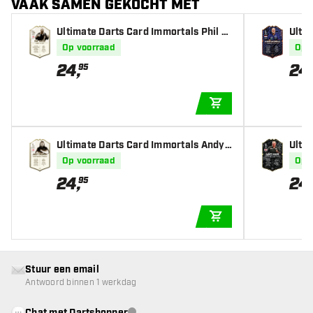
VAAK SAMEN GEKOCHT MET
Ultimate Darts Card Immortals Phil T
Ulti
aylor
rnev
Op voorraad
Op 
24
,
24
95
IN WINKELWAGEN
Ultimate Darts Card Immortals Andy
Ulti
Fordham
6
Op voorraad
Op 
24
,
24
95
IN WINKELWAGEN
Stuur een email
Antwoord binnen 1 werkdag