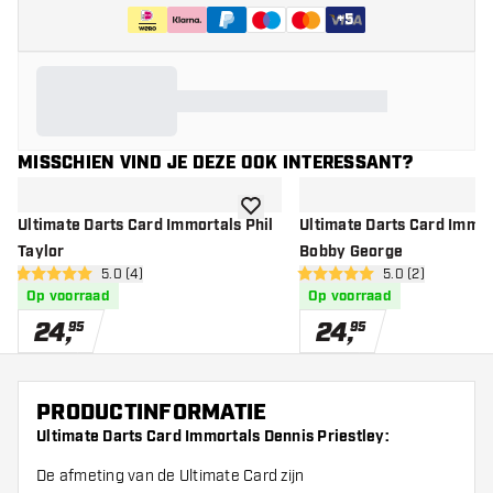
+
5
MISSCHIEN VIND JE DEZE OOK INTERESSANT?
toevoegen aan verlanglijst
Ultimate Darts Card Immortals Phil
Ultimate Darts Card Immor
Taylor
Bobby George
open reviews drawer
5.0 (4)
open reviews dr
5.0 (2)
5 score sterren
5 score sterren
Op voorraad
Op voorraad
24
,
24
,
95
95
PRODUCTINFORMATIE
Ultimate Darts Card Immortals Dennis Priestley:
De afmeting van de Ultimate Card zijn