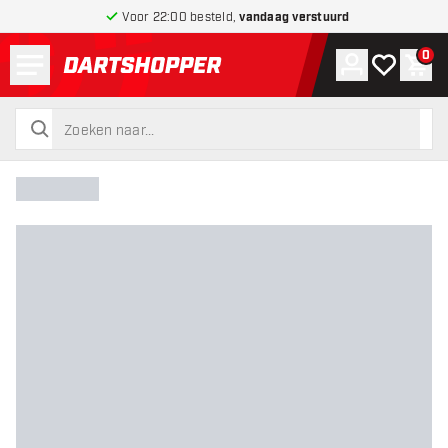
Voor 22:00 besteld,
vandaag verstuurd
Menu
0
Account
Mijn verlang
Win
terug naar home pagina
zoeken
zoeken