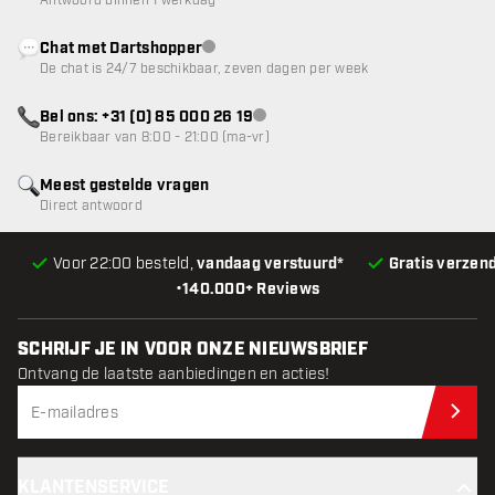
Antwoord binnen 1 werkdag
Chat met Dartshopper
klantenservice niet beschikbaar
De chat is 24/7 beschikbaar, zeven dagen per week
Bel ons: +31 (0) 85 000 26 19
klantenservice niet beschikbaar
Bereikbaar van 8:00 - 21:00 (ma-vr)
Meest gestelde vragen
Direct antwoord
Voor 22:00 besteld,
vandaag verstuurd*
Gratis verzen
•
140.000+ Reviews
SCHRIJF JE IN VOOR ONZE NIEUWSBRIEF
Ontvang de laatste aanbiedingen en acties!
Schr
KLANTENSERVICE