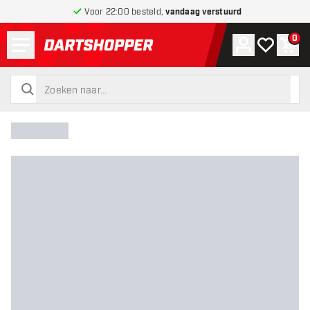
Voor 22:00 besteld,
vandaag verstuurd
Menu
0
Account
Mijn verlang
Win
terug naar home pagina
zoeken
zoeken