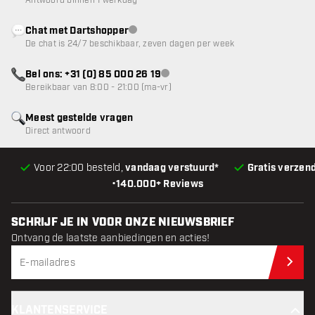
Antwoord binnen 1 werkdag
Chat met Dartshopper
klantenservice niet beschikbaar
De chat is 24/7 beschikbaar, zeven dagen per week
Bel ons: +31 (0) 85 000 26 19
klantenservice niet beschikbaar
Bereikbaar van 8:00 - 21:00 (ma-vr)
Meest gestelde vragen
Direct antwoord
Voor 22:00 besteld,
vandaag verstuurd*
Gratis verzen
•
140.000+ Reviews
SCHRIJF JE IN VOOR ONZE NIEUWSBRIEF
Ontvang de laatste aanbiedingen en acties!
Schr
KLANTENSERVICE