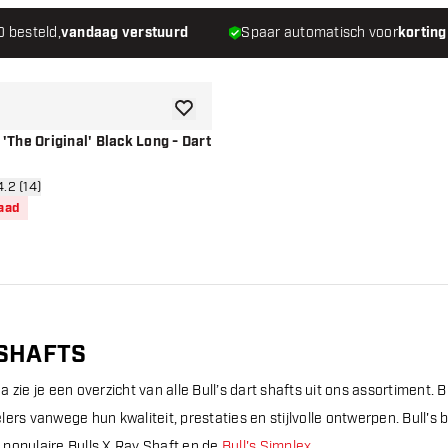
0 besteld,
vandaag verstuurd
Spaar automatisch voor
korting
toevoegen aan verlanglijst
 'The Original' Black Long - Dart
n reviews drawer
4.2 (14)
en
raad
 SHAFTS
 zie je een overzicht van alle Bull’s dart shafts uit ons assortiment. B
ers vanwege hun kwaliteit, prestaties en stijlvolle ontwerpen. Bull's 
populaire Bulls X Ray Shaft en de
Bull's Simplex.