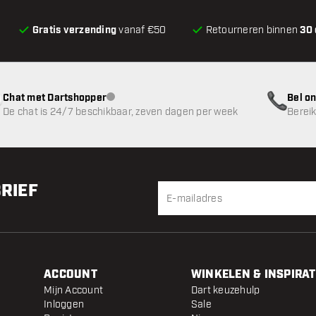
Gratis verzending
vanaf €50
Retourneren binnen
30
Chat met Dartshopper
Bel on
klantenservice niet beschikbaar
De chat is 24/7 beschikbaar, zeven dagen per week
Bereik
BRIEF
ACCOUNT
WINKELEN & INSPIRAT
Mijn Account
Dart keuzehulp
Inloggen
Sale