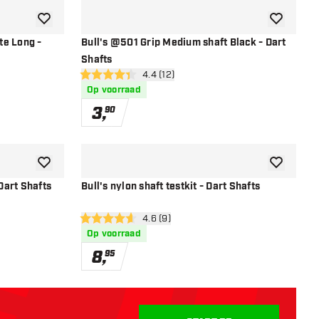
toevoegen aan verlanglijst
toevoegen a
ite Long -
Bull's @501 Grip Medium shaft Black - Dart
Shafts
r
open reviews drawer
4.4 (12)
4.4 score sterren
Op voorraad
3
,
90
toevoegen aan verlanglijst
toevoegen a
 Dart Shafts
Bull's nylon shaft testkit - Dart Shafts
r
open reviews drawer
4.6 (9)
4.6 score sterren
Op voorraad
8
,
95