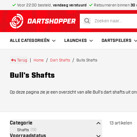
Voor 22:00 besteld,
vandaag verstuurd
Retourneren binnen
30 
zoeken
terug naar home pagina
ALLE CATEGORIEËN
LAUNCHES
DARTSPELERS
Terug
Home
Dart Shafts
Bulls Shafts
Bull's Shafts
Op deze pagina zie je een overzicht van alle Bull’s dart shafts uit o
ontwerpen.
Categorie
13
artikelen
Shafts
(
13
)
Voorraadstatus