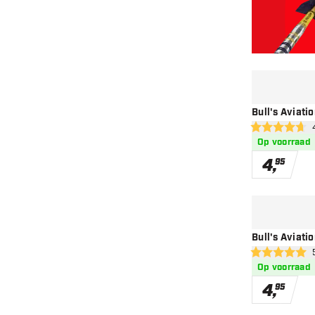
Bull's Aviatio
ope
4.7 score sterr
Op voorraad
4
,
95
Bull's Aviati
ope
5 score sterren
Op voorraad
4
,
95