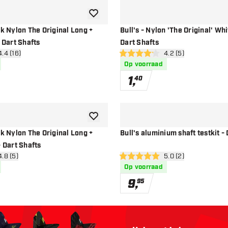
toevoegen aan verlanglijst
ck Nylon The Original Long +
Bull's - Nylon 'The Original' Wh
- Dart Shafts
Dart Shafts
n reviews drawer
4.4 (16)
open reviews drawe
4.2 (5)
en
4.2 score sterren
Op voorraad
1
,
40
toevoegen aan verlanglijst
ck Nylon The Original Long +
Bull's aluminium shaft testkit -
- Dart Shafts
n reviews drawer
4.8 (5)
open reviews drawe
5.0 (2)
en
5 score sterren
Op voorraad
9
,
95