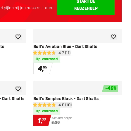
START DE
tpijlen bij jou passen. Laten
KEUZEHULP
toevoegen aan verlanglijst
toevoegen a
fts
Bull's Aviation Blue - Dart Shafts
r
open reviews drawer
4.7 (11)
4.7 score sterren
Op voorraad
4
,
95
-
40
%
toevoegen aan verlanglijst
toevoegen a
- Dart Shafts
Bull's Simplex Black - Dart Shafts
r
open reviews drawer
4.8 (10)
4.8 score sterren
Op voorraad
Adviesprijs:
1
,
38
2,30