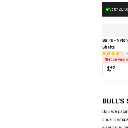
Voor 22:0
Bull's - Nylon
Shafts
ope
4.2 score sterr
Niet op voor
1
,
40
BULL'S
Op deze pagina
onder dartspel
waaronder de 