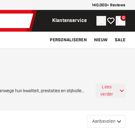
140.000+ Reviews
0
Account
Mijn verlangli
Winke
Klantenservice
PERSONALISEREN
NIEUW
SALE
Lees
anwege hun kwaliteit, prestaties en stijlvolle
verder
Aanbevolen