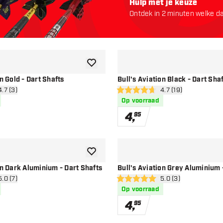
Hulp met je keuze
Ontdek in 2 minuten welke dar
starten:
toevoegen aan verlanglijst
n Gold - Dart Shafts
Bull's Aviation Black - Dart Sha
n reviews drawer
4.7 (3)
open reviews drawe
4.7 (19)
en
4.7 score sterren
Op voorraad
4
,
95
toevoegen aan verlanglijst
on Dark Aluminium - Dart Shafts
Bull's Aviation Grey Aluminium 
n reviews drawer
5.0 (7)
open reviews drawe
5.0 (3)
5 score sterren
Op voorraad
4
,
95