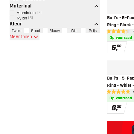
Materiaal
Aluminium
(
7
)
Bull's - 5-Pa
Nylon
(
5
)
Kleur
Ring - Black 
Zwart
Goud
Blauw
Wit
Grijs
ope
4.4 score sterr
Meer tonen
Op voorraad
6
,
50
Bull's - 5-Pa
Ring - White 
ope
4.8 score sterr
Op voorraad
6
,
50