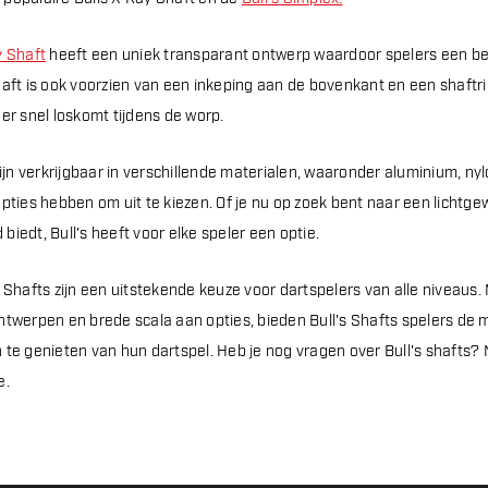
y Shaft
heeft een uniek transparant ontwerp waardoor spelers een bet
aft is ook voorzien van een inkeping aan de bovenkant en een shaftrin
er snel loskomt tijdens de worp.
zijn verkrijgbaar in verschillende materialen, waaronder aluminium, n
pties hebben om uit te kiezen. Of je nu op zoek bent naar een lichtgew
iedt, Bull's heeft voor elke speler een optie.
s Shafts zijn een uitstekende keuze voor dartspelers van alle niveau
ntwerpen en brede scala aan opties, bieden Bull's Shafts spelers de m
 te genieten van hun dartspel. Heb je nog vragen over Bull's shafts
e.