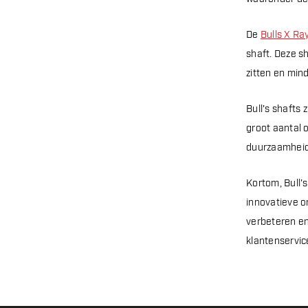
De
Bulls X Ra
shaft. Deze sh
zitten en mind
Bull's shafts 
groot aantal o
duurzaamheid b
Kortom, Bull'
innovatieve o
verbeteren en
klantenservic