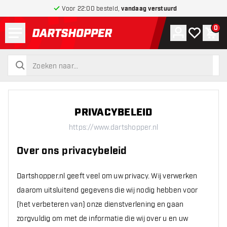
Voor 22:00 besteld,
vandaag verstuurd
Menu
0
Account
Mijn verlang
Win
terug naar home pagina
zoeken
zoeken
PRIVACYBELEID
https://www.dartshopper.nl
Over ons privacybeleid
Dartshopper.nl geeft veel om uw privacy. Wij verwerken
daarom uitsluitend gegevens die wij nodig hebben voor
(het verbeteren van) onze dienstverlening en gaan
zorgvuldig om met de informatie die wij over u en uw