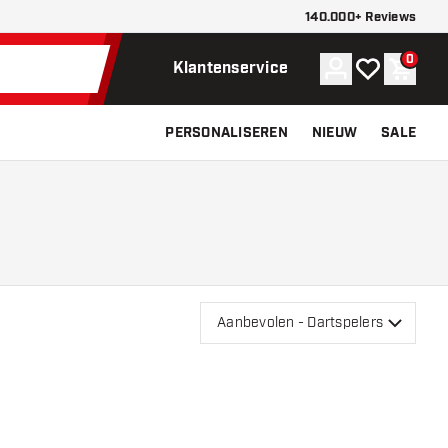
140.000+ Reviews
0
Account
Mijn verlangli
Winke
Klantenservice
PERSONALISEREN
NIEUW
SALE
Aanbevolen - Dartspelers