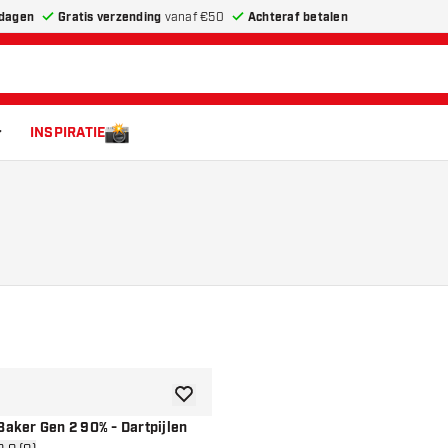
dagen
Gratis verzending
vanaf €50
Achteraf betalen
INSPIRATIE
toevoegen aan verlanglijst
Baker Gen 2 90% - Dartpijlen