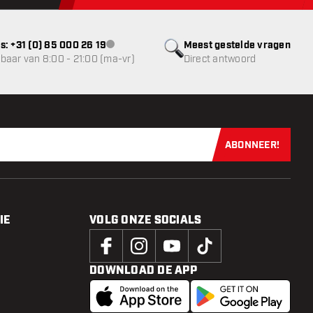
s: +31 (0) 85 000 26 19
Meest gestelde vragen
klantenservice niet beschikbaar
baar van 8:00 - 21:00 (ma-vr)
Direct antwoord
ABONNEER!
Schrijf je dir
IE
VOLG ONZE SOCIALS
DOWNLOAD DE APP