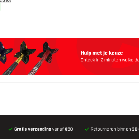
n reviews drawer
0.0 (0)
Hulp met je keuze
Ontdek in 2 minuten welke dar
starten:
Gratis verzending
vanaf €50
Retourneren binnen
30