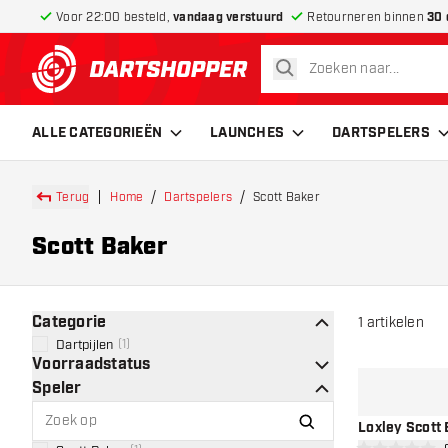
Voor 22:00 besteld,
vandaag verstuurd
Retourneren binnen
30 
zoeken
terug naar home pagina
ALLE CATEGORIEËN
LAUNCHES
DARTSPELERS
Terug
Home
Dartspelers
Scott Baker
Scott Baker
Categorie
1
artikelen
Dartpijlen
(
1
)
Voorraadstatus
Speler
Loxley Scott 