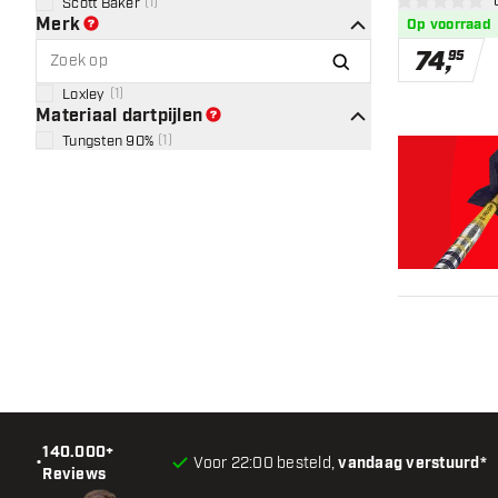
ope
Scott Baker
(
1
)
0 score sterren
Merk
Op voorraad
74
,
95
Loxley
(
1
)
Materiaal dartpijlen
Tungsten 90%
(
1
)
140.000+
•
Voor 22:00 besteld,
vandaag verstuurd*
Reviews