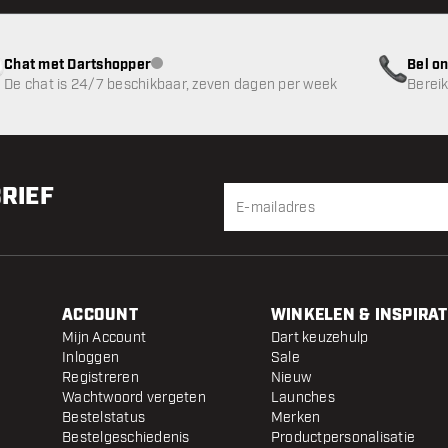
Chat met Dartshopper
Bel on
klantenservice niet beschikbaar
De chat is 24/7 beschikbaar, zeven dagen per week
Bereik
BRIEF
ACCOUNT
WINKELEN & INSPIRAT
Mijn Account
Dart keuzehulp
Inloggen
Sale
Registreren
Nieuw
Wachtwoord vergeten
Launches
Bestelstatus
Merken
Bestelgeschiedenis
Productpersonalisatie