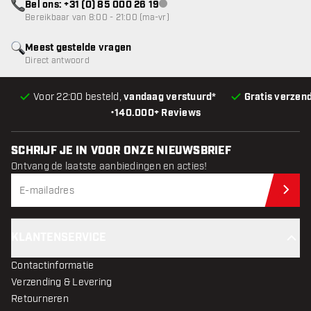
Bel ons: +31 (0) 85 000 26 19
klantenservice niet beschikbaar
Bereikbaar van 8:00 - 21:00 (ma-vr)
Meest gestelde vragen
Direct antwoord
Voor 22:00 besteld,
vandaag verstuurd*
Gratis verzen
•
140.000+ Reviews
SCHRIJF JE IN VOOR ONZE NIEUWSBRIEF
Ontvang de laatste aanbiedingen en acties!
Schr
KLANTENSERVICE
Contactinformatie
Verzending & Levering
Retourneren