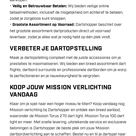
aankopen.
•
Veilig en Betrouwbaar Betalen:
Wij bieden veilige online
betaalmethoden, inclusief de mogelijkheid om achteraf te betalen,
zodat je zorgeloos kunt shoppen.
•
Grootste Assortiment op Voorraad:
Dartshopper beschikt over
het grootste assortiment dartproducten direct uit voorraad
leverbaar, zodat je alles wat je nodig hebt op één plek vindt.
VERBETER JE DARTOPSTELLING
Maak je dartopstelling compleet met de juiste accessoires om je
prestaties te maximaliseren. Wij bieden een breed assortiment dart
flights, dartbord surrounds en professionele dartborden om je worp
te perfectioneren en je nauwkeurigheid te vergroten.
KOOP JOUW MISSION VERLICHTING
VANDAAG
Klaar om je spel naar een hoger niveau te tillen? Koop vandaag nog
Mission verlichting bij Dartshopper en ontdek een breed aanbod,
waaronder de Mission Torus 270 dart light, Mission Torus 100 dart
light en meer. Met snelle levering, uitstekende service en exclusieve
beloningen is Dartshopper de beste plek om jouw Mission
dartbordverlichting aan te schaffen. Bestel nu en til je dartspel naar