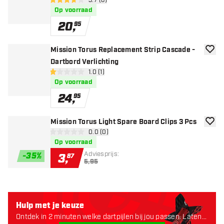
open reviews drawer
3.7 (6)
3.7 score sterren
Op voorraad
20
,
95
Mission Torus Replacement Strip Cascade -
toevoe
Dartbord Verlichting
open reviews drawer
1.0 (1)
1 score sterren
Op voorraad
24
,
95
Mission Torus Light Spare Board Clips 3 Pcs
toevoe
open reviews drawer
0.0 (0)
0 score sterren
Op voorraad
Adviesprijs:
-
35
%
3
,
87
5,95
Hulp met je keuze
Ontdek in 2 minuten welke dartpijlen bij jou passen. Laten