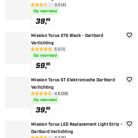
open reviews drawer
3.5 (4)
3.5 score sterren
Op voorraad
39
,
95
Mission Torus 270 Black - Dartbord
toevoe
Verlichting
open reviews drawer
5.0 (1)
5 score sterren
Op voorraad
59
,
95
Mission Torus ST Elektronische Dartbord
toevoe
Verlichting
open reviews drawer
4.6 (36)
4.6 score sterren
Op voorraad
39
,
95
Mission Torus LED Replacement Light Strip -
toevoe
Dartbord Verlichting