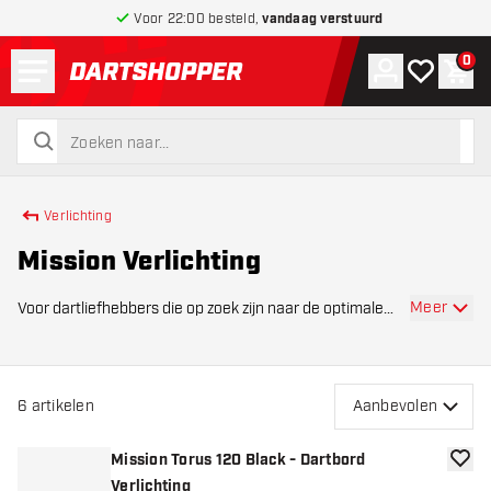
Voor 22:00 besteld,
vandaag verstuurd
Menu
0
Account
Mijn verlang
Win
terug naar home pagina
zoeken
zoeken
Verlichting
Mission Verlichting
Meer
Voor dartliefhebbers die op zoek zijn naar de optimale
verlichting voor hun dartopstelling, biedt Dartshopper
een uitzonderlijk assortiment Mission dartlampen aan.
Onze selectie Mission dartbordlampen
6
artikelen
Aanbevolen
Mission Torus 120 Black - Dartbord
toevoe
Verlichting