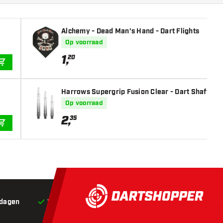
Alchemy - Dead Man's Hand - Dart Flights
Op voorraad
1
,
20
IN WINKELWAGEN
Harrows Supergrip Fusion Clear - Dart Shafts
Op voorraad
2
,
35
IN WINKELWAGEN
 dagen
Voor 22:00 besteld,
vandaag verstuurd*
Grat