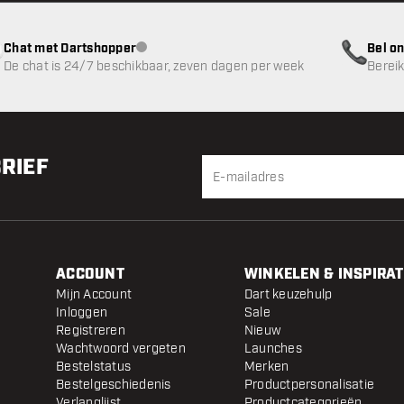
Chat met Dartshopper
Bel on
klantenservice niet beschikbaar
De chat is 24/7 beschikbaar, zeven dagen per week
Bereik
BRIEF
ACCOUNT
WINKELEN & INSPIRAT
Mijn Account
Dart keuzehulp
Inloggen
Sale
Registreren
Nieuw
Wachtwoord vergeten
Launches
Bestelstatus
Merken
Bestelgeschiedenis
Productpersonalisatie
Verlanglijst
Productcategorieën