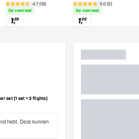
wer
open reviews drawer
4.7 (18)
open reviews drawe
5.0 (2)
4.7 score sterren
5 score sterren
Op voorraad
Op voorraad
1
,
1
,
20
20
 set (1 set = 3 flights)
hand hebt. Deze kunnen