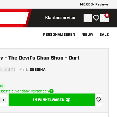
140.000+ Reviews
0
Account
Mijn verlangli
Winke
Klantenservice
PERSONALISEREN
NIEUW
SALE
 - The Devil's Chop Shop - Dart
3.0 (1)
Merk
:
DESIGNA
erren
ad
 besteld, vandaag verzonden
+
IN WINKELWAGEN
der hoeveelheid
Verhoog hoeveelheid
toevoegen aa