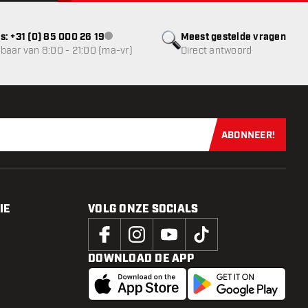
s: +31 (0) 85 000 26 19
Meest gestelde vragen
klantenservice niet beschikbaar
baar van 8:00 - 21:00 (ma-vr)
Direct antwoord
ABONNEER!
Schrijf je dir
IE
VOLG ONZE SOCIALS
DOWNLOAD DE APP