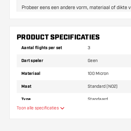
Probeer eens een andere vorm, materiaal of dikte v
erachter te komen welke variant het beste bij je pas
PRODUCT SPECIFICATIES
Aantal flights per set
3
Dart speler
Geen
Materiaal
100 Micron
Maat
Standard (NO2)
Type
Standaard
Toon alle specificaties
Flexibiliteit
Hoofdkleur