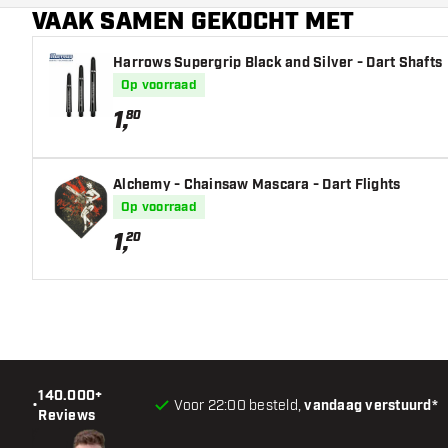
VAAK SAMEN GEKOCHT MET
Harrows Supergrip Black and Silver - Dart Shafts
Op voorraad
1
,
80
Alchemy - Chainsaw Mascara - Dart Flights
Op voorraad
1
,
20
140.000+
•
Voor 22:00 besteld,
vandaag verstuurd*
Reviews