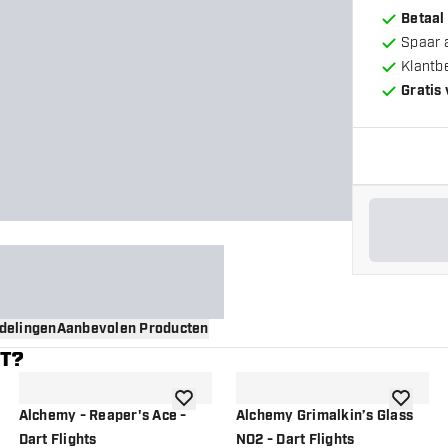
Betaal
Spaar 
Klantb
Gratis
delingen
Aanbevolen Producten
NT?
gen aan verlanglijst
toevoegen aan verlanglijst
toevoege
Alchemy - Reaper's Ace -
Alchemy Grimalkin’s Glass
Dart Flights
NO2 - Dart Flights