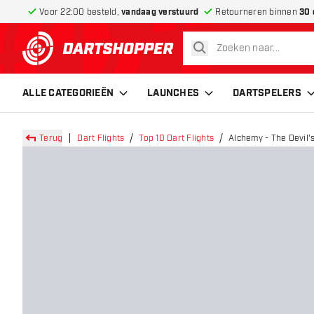
Voor 22:00 besteld,
vandaag verstuurd
Retourneren binnen
30 
zoeken
terug naar home pagina
ALLE CATEGORIEËN
LAUNCHES
DARTSPELERS
Terug
Dart Flights
Top 10 Dart Flights
Alchemy - The Devil'