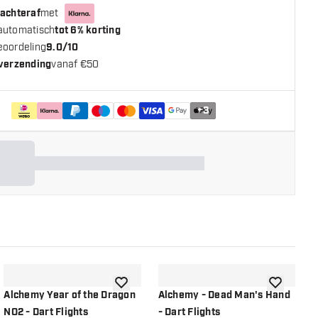
 achteraf
met
automatisch
tot 6% korting
eoordeling
9.0/10
 verzending
vanaf €50
+
3
n aan verlanglijst
toevoegen aan verlanglijst
toevoegen a
Alchemy Year of the Dragon
Alchemy - Dead Man's Hand
A
NO2 - Dart Flights
- Dart Flights
F