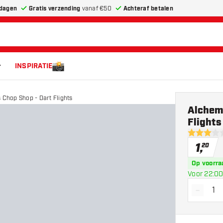
dagen
Gratis verzending
vanaf €50
Achteraf betalen
INSPIRATIE
s Chop Shop - Dart Flights
Alchemy
Flights
3 score st
1
,
20
Op voorra
Voor 22:00
-
Vermin