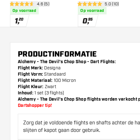
open reviews drawer
4.6 (5)
open reviews dra
5.0 (10)
4.6 score sterren
5 score sterren
Op voorraad
Op voorraad
1
,
0
,
20
95
PRODUCTINFORMATIE
Alchemy - The Devil's Chop Shop - Dart Flights:
Flight Merk:
Designa
Flight Vorm:
Standaard
Flight Materiaal:
100 Micron
Flight Kleur:
Zwart
Inhoud:
1 set (3 flights)
Alchemy - The Devil's Chop Shop flights worden verkocht per
Dartshopper tip!
Zorg dat je voldoende flights en shafts achter de 
slijten of kapot gaan door gebruik.