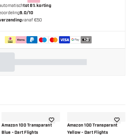
automatisch
tot 6% korting
eoordeling
9.0/10
 verzending
vanaf €50
+
3
n aan verlanglijst
toevoegen aan verlanglijst
toevoegen a
Amazon 100 Transparant
Amazon 100 Transparant
A
Blue - Dart Flights
Yellow - Dart Flights
B