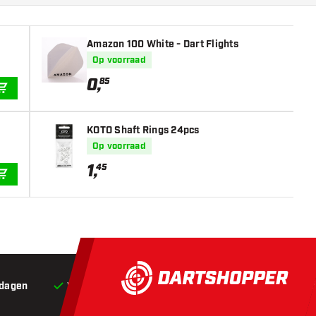
Amazon 100 White - Dart Flights
Op voorraad
0
,
85
IN WINKELWAGEN
KOTO Shaft Rings 24pcs
Op voorraad
1
,
45
IN WINKELWAGEN
 dagen
Voor 22:00 besteld,
vandaag verstuurd*
Grat