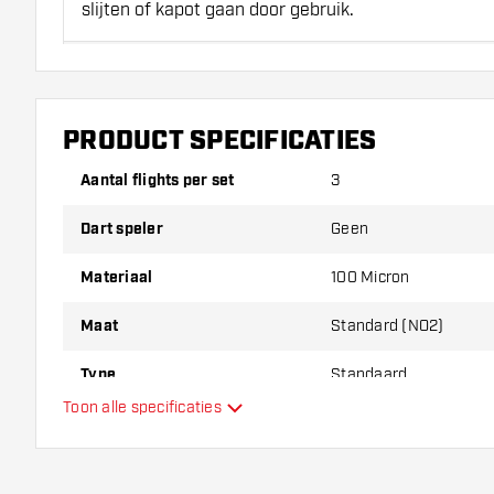
slijten of kapot gaan door gebruik.
Probeer eens een andere vorm, materiaal of dikte v
erachter te komen welke variant het beste bij je pas
PRODUCT SPECIFICATIES
Aantal flights per set
3
Dart speler
Geen
Materiaal
100 Micron
Maat
Standard (NO2)
Type
Standaard
Toon alle specificaties
Flexibiliteit
Hoofdkleur