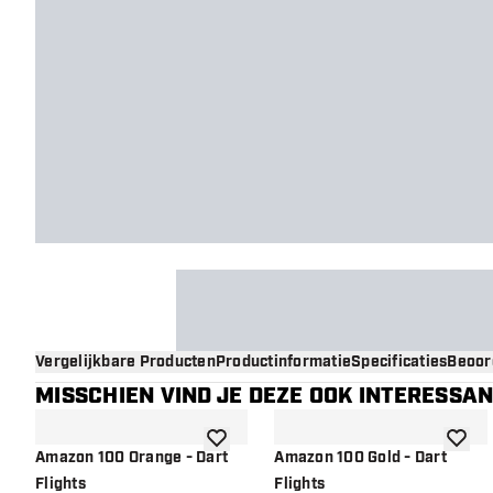
Vergelijkbare Producten
Productinformatie
Specificaties
Beoor
MISSCHIEN VIND JE DEZE OOK INTERESSA
toevoegen aan verlanglijst
toevoe
Amazon 100 Orange - Dart
Amazon 100 Gold - Dart
Flights
Flights