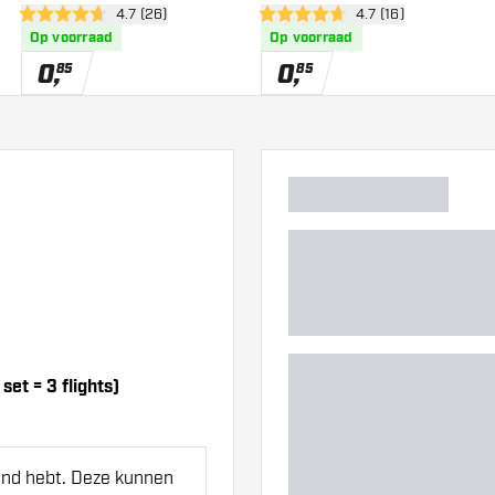
er
open reviews drawer
4.7 (26)
open reviews drawe
4.7 (16)
4.7 score sterren
4.7 score sterren
Op voorraad
Op voorraad
0
,
0
,
85
85
et = 3 flights)
hand hebt. Deze kunnen