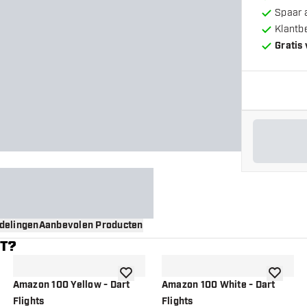
Spaar 
Klantb
Gratis
delingen
Aanbevolen Producten
NT?
gen aan verlanglijst
toevoegen aan verlanglijst
toevoege
Amazon 100 Yellow - Dart
Amazon 100 White - Dart
Flights
Flights