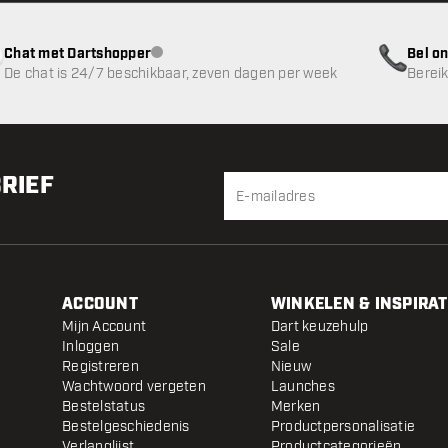
Chat met Dartshopper
Bel on
klantenservice niet beschikbaar
De chat is 24/7 beschikbaar, zeven dagen per week
Bereik
BRIEF
ACCOUNT
WINKELEN & INSPIRAT
Mijn Account
Dart keuzehulp
Inloggen
Sale
Registreren
Nieuw
Wachtwoord vergeten
Launches
Bestelstatus
Merken
Bestelgeschiedenis
Productpersonalisatie
Verlanglijst
Productcategorieën