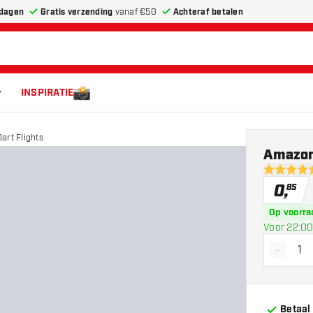
dagen
Gratis verzending
vanaf €50
Achteraf betalen
INSPIRATIE
art Flights
Amazon 
4.5 score s
0
,
85
Op voorra
Voor 22:00
-
Vermin
Betaal