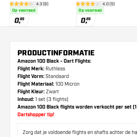
open reviews drawer
4.3 (9)
open reviews draw
4.0 (5)
4.3 score sterren
4 score sterren
Op voorraad
Op voorraad
0
,
0
,
85
85
PRODUCTINFORMATIE
Amazon 100 Black - Dart Flights:
Flight Merk:
Ruthless
Flight Vorm:
Standaard
Flight Materiaal:
100 Micron
Flight Kleur:
Zwart
Inhoud:
1 set (3 flights)
Amazon 100 Black flights worden verkocht per set (1 s
Dartshopper tip!
Zorg dat je voldoende flights en shafts achter de 