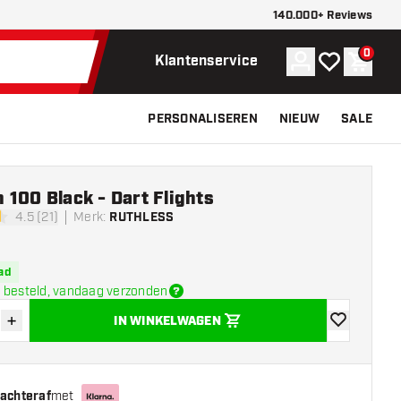
140.000+ Reviews
0
Account
Mijn verlangli
Winke
Klantenservice
PERSONALISEREN
NIEUW
SALE
100 Black - Dart Flights
4.5 (21)
Merk
:
RUTHLESS
terren
ad
 besteld, vandaag verzonden
+
IN WINKELWAGEN
der hoeveelheid
Verhoog hoeveelheid
toevoegen aa
 achteraf
met