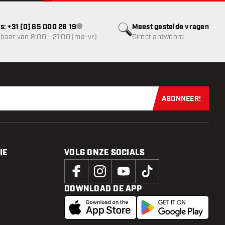
s: +31 (0) 85 000 26 19
Meest gestelde vragen
klantenservice niet beschikbaar
baar van 8:00 - 21:00 (ma-vr)
Direct antwoord
ABONNEER!
Schrijf je dir
IE
VOLG ONZE SOCIALS
DOWNLOAD DE APP