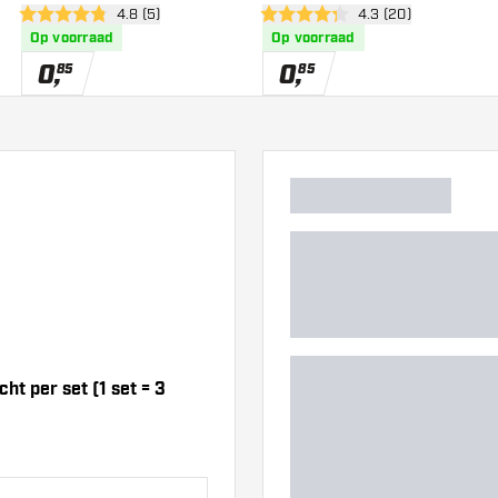
wer
open reviews drawer
4.8 (5)
open reviews drawe
4.3 (20)
4.8 score sterren
4.3 score sterren
Op voorraad
Op voorraad
0
,
0
,
85
85
t per set (1 set = 3