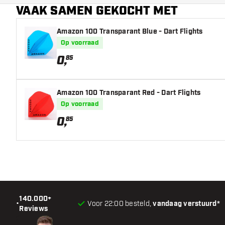
VAAK SAMEN GEKOCHT MET
Amazon 100 Transparant Blue - Dart Flights
Op voorraad
0
,
85
Amazon 100 Transparant Red - Dart Flights
Op voorraad
0
,
85
140.000+
•
Voor 22:00 besteld,
vandaag verstuurd*
Reviews