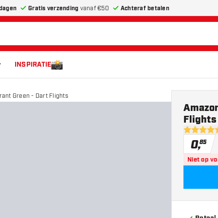
dagen
Gratis verzending
vanaf €50
Achteraf betalen
INSPIRATIE
nt Green - Dart Flights
Amazon
Flights
4.6 score 
0
,
85
Niet op v