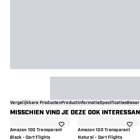
Vergelijkbare Producten
Productinformatie
Specificaties
Beoor
MISSCHIEN VIND JE DEZE OOK INTERESSA
toevoegen aan verlanglijst
toevoe
Amazon 100 Transparant
Amazon 100 Transparant
Black - Dart Flights
Natural - Dart Flights