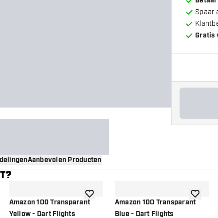
Betaal
Spaar 
Klantb
Gratis
delingen
Aanbevolen Producten
NT?
gen aan verlanglijst
toevoegen aan verlanglijst
toevoege
Amazon 100 Transparant
Amazon 100 Transparant
Yellow - Dart Flights
Blue - Dart Flights