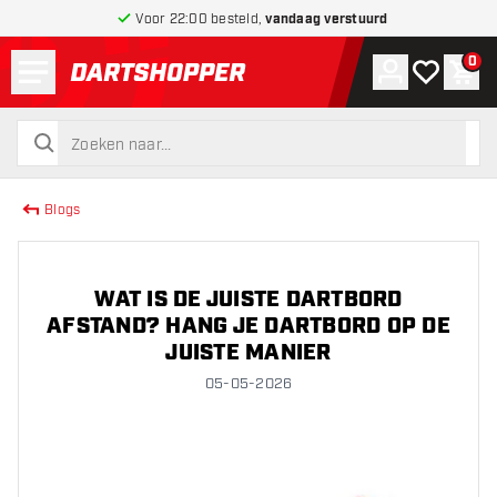
Voor 22:00 besteld,
vandaag verstuurd
Menu
0
Account
Mijn verlang
Win
terug naar home pagina
zoeken
zoeken
Blogs
WAT IS DE JUISTE DARTBORD
AFSTAND? HANG JE DARTBORD OP DE
JUISTE MANIER
05-05-2026