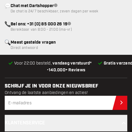
Chat met Dartshopper
klantenservice niet beschikbaar
De chat is 24/7 beschikbaar, zeven dagen per week
Bel ons: +31 (0) 85 000 26 19
klantenservice niet beschikbaar
Bereikbaar van 8:00 - 21:00 (ma-vr)
Meest gestelde vragen
Direct antwoord
Voor 22:00 besteld,
vandaag verstuurd*
Gratis verzen
•
140.000+ Reviews
SCHRIJF JE IN VOOR ONZE NIEUWSBRIEF
Ontvang de laatste aanbiedingen en acties!
Schr
KLANTENSERVICE