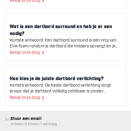
Bekijk onze blog
Wat is een dartbord surround en heb je er een nodig?
Wat is een dartbord surround en heb je er een
nodig?
Kortste antwoord: Een dartbord surround is een ring van
EVA-foam rondom je dartbord die missers opvangt en je
muur beschermt tegen schade. Voor de meeste t
Bekijk onze blog
Hoe kies je de juiste dartbord verlichting?
Hoe kies je de juiste dartbord verlichting?
Kortste antwoord: De beste dartbord verlichting zorgt
ervoor dat je dartbord volledig zichtbaar is zonder
schaduwen. LED dartbord verlichting, zoals lichtringe
Bekijk onze blog
Stuur een email
Antwoord binnen 1 werkdag