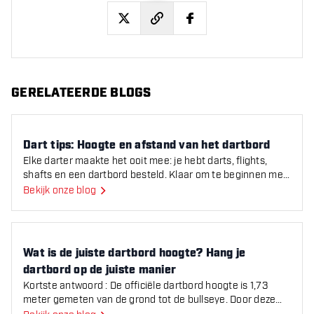
twitter
facebook
GERELATEERDE BLOGS
Dart tips: Hoogte en afstand van het dartbord
Dart tips: Hoogte en afstand van het dartbord
Elke darter maakte het ooit mee: je hebt darts, flights,
shafts en een dartbord besteld. Klaar om te beginnen met
darten! Maar hoe hang ik precies mijn dartbord
Bekijk onze blog
Wat is de juiste dartbord hoogte? Hang je dartbord op de
Wat is de juiste dartbord hoogte? Hang je
dartbord op de juiste manier
Kortste antwoord : De officiële dartbord hoogte is 1,73
meter gemeten van de grond tot de bullseye. Door deze
hoogte aan te houden zorg je voor een consistente