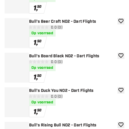
1
,
50
Bull's Beer Craft NO2 - Dart Flights
toevoe
open reviews drawer
0.0 (0)
0 score sterren
Op voorraad
1
,
50
Bull's Board Black NO2 - Dart Flights
toevoe
open reviews drawer
0.0 (0)
0 score sterren
Op voorraad
1
,
50
Bull's Duck You NO2 - Dart Flights
toevoe
open reviews drawer
0.0 (0)
0 score sterren
Op voorraad
1
,
50
Bull's Rising Bull NO2 - Dart Flights
toevoe