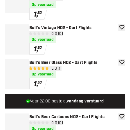
0 score sterren
Op voorraad
1
,
80
Bull's Vintago NO2 - Dart Flights
toevoe
open reviews drawer
0.0 (0)
0 score sterren
Op voorraad
1
,
50
Bull's Beer Glass NO2 - Dart Flights
toevoe
open reviews drawer
5.0 (1)
5 score sterren
Op voorraad
1
,
50
Voor 22:00 besteld,
vandaag verstuurd
Bull's Beer Cartoons NO2 - Dart Flights
toevoe
open reviews drawer
0.0 (0)
0 score sterren
Op voorraad