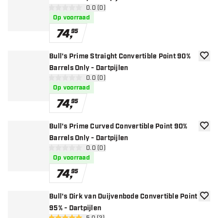
open reviews drawer
0.0 (0)
0 score sterren
Op voorraad
74
,
95
Bull's Prime Straight Convertible Point 90%
toevoe
Barrels Only - Dartpijlen
open reviews drawer
0.0 (0)
0 score sterren
Op voorraad
74
,
95
Bull's Prime Curved Convertible Point 90%
toevoe
Barrels Only - Dartpijlen
open reviews drawer
0.0 (0)
0 score sterren
Op voorraad
74
,
95
Bull's Dirk van Duijvenbode Convertible Point
toevoe
95% - Dartpijlen