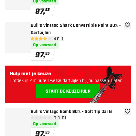
Op voorraad
97
,
95
Bull's Vintago Shark Convertible Point 90% -
toevoe
Dartpijlen
open reviews drawer
4.0 (1)
4 score sterren
Op voorraad
97
,
95
Hulp met je keuze
Ontdek in 2 minuten welke dartpijlen bij jou passen. Laten
starten:
START DE KEUZEHULP
Bull's Vintago Bomb 90% - Soft Tip Darts
toevoe
open reviews drawer
0.0 (0)
0 score sterren
Op voorraad
97
,
95