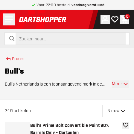
Voor 22:00 besteld,
vandaag verstuurd
Menu
0
Account
Mijn verlang
Win
terug naar home pagina
zoeken
zoeken
Brands
Bull's
Meer
Bull’s Netherlands is een toonaangevend merk in de
dartwereld, bekend om zijn hoogwaardige producten en
brede assortiment voor spelers van elk niveau. Het merk
biedt alles wat je nodig hebt voor een c
249
artikelen
Nieuw
Bull's Prime Bolt Convertible Point 90%
toevoe
Barrels Only - Dartpijlen