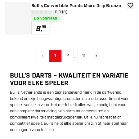
Bull's Convertible Points Micro Grip Bronze
toevoe
open reviews drawer
0.0 (0)
0 score sterren
Op voorraad
9
,
95
...
1
2
11
Vorige
Volgende
BULL’S DARTS – KWALITEIT EN VARIATIE
VOOR ELKE SPELER
Bull’s Netherlands is een toonaangevend merk in de dartwereld,
bekend om zijn hoogwaardige producten en brede assortiment voor
spelers van elk niveau. Het merk biedt alles wat je nodig hebt voor
een complete dartervaring, van darts tot accessoires en
combineert kwaliteit met gebruiksgemak. Of je nu recreatief of
competitief speelt, Bull’s helpt elke speler om zijn of haar spel naar
een hoger niveau te tillen.