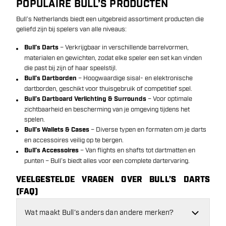
POPULAIRE BULL’S PRODUCTEN
Bull’s Netherlands biedt een uitgebreid assortiment producten die
geliefd zijn bij spelers van alle niveaus:
Bull’s Darts
– Verkrijgbaar in verschillende barrelvormen,
materialen en gewichten, zodat elke speler een set kan vinden
die past bij zijn of haar speelstijl.
Bull’s Dartborden
– Hoogwaardige sisal- en elektronische
dartborden, geschikt voor thuisgebruik of competitief spel.
Bull’s Dartboard Verlichting & Surrounds
– Voor optimale
zichtbaarheid en bescherming van je omgeving tijdens het
spelen.
Bull’s Wallets & Cases
– Diverse typen en formaten om je darts
en accessoires veilig op te bergen.
Bull’s Accessoires
– Van flights en shafts tot dartmatten en
punten – Bull’s biedt alles voor een complete dartervaring.
VEELGESTELDE VRAGEN OVER BULL’S DARTS
(FAQ)
Wat maakt Bull’s anders dan andere merken?