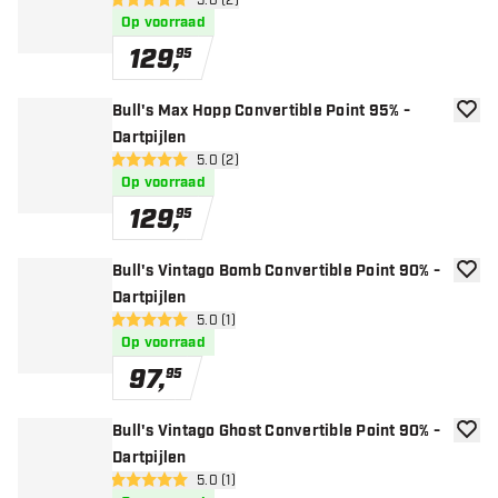
open reviews drawer
5.0 (2)
5 score sterren
Op voorraad
129
,
95
Bull's Max Hopp Convertible Point 95% -
toevoe
Dartpijlen
open reviews drawer
5.0 (2)
5 score sterren
Op voorraad
129
,
95
Bull's Vintago Bomb Convertible Point 90% -
toevoe
Dartpijlen
open reviews drawer
5.0 (1)
5 score sterren
Op voorraad
97
,
95
Bull's Vintago Ghost Convertible Point 90% -
toevoe
Dartpijlen
open reviews drawer
5.0 (1)
5 score sterren