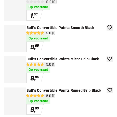
open reviews drawer
0.0 (0)
0 score sterren
Op voorraad
1
,
50
Bull's Convertible Points Smooth Black
toevoe
open reviews drawer
5.0 (1)
5 score sterren
Op voorraad
9
,
95
Bull's Convertible Points Micro Grip Black
toevoe
open reviews drawer
5.0 (1)
5 score sterren
Op voorraad
9
,
95
Bull's Convertible Points Ringed Grip Black
toevoe
open reviews drawer
5.0 (1)
5 score sterren
Op voorraad
9
,
95