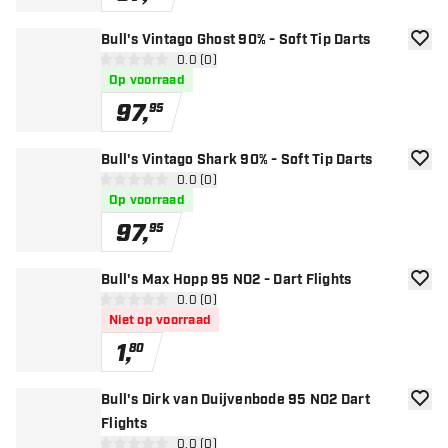
Bull's Vintago Ghost 90% - Soft Tip Darts
toevoe
open reviews drawer
0.0 (0)
0 score sterren
Op voorraad
97
,
95
Bull's Vintago Shark 90% - Soft Tip Darts
toevoe
open reviews drawer
0.0 (0)
0 score sterren
Op voorraad
97
,
95
Bull's Max Hopp 95 NO2 - Dart Flights
toevoe
open reviews drawer
0.0 (0)
0 score sterren
Niet op voorraad
1
,
80
Bull's Dirk van Duijvenbode 95 NO2 Dart
toevoe
Flights
open reviews drawer
0.0 (0)