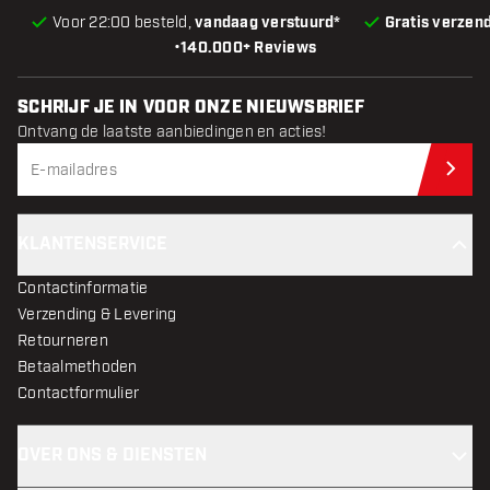
Voor 22:00 besteld,
vandaag verstuurd*
Gratis verzen
•
140.000+ Reviews
SCHRIJF JE IN VOOR ONZE NIEUWSBRIEF
Ontvang de laatste aanbiedingen en acties!
Schr
KLANTENSERVICE
Contactinformatie
Verzending & Levering
Retourneren
Betaalmethoden
Contactformulier
OVER ONS & DIENSTEN