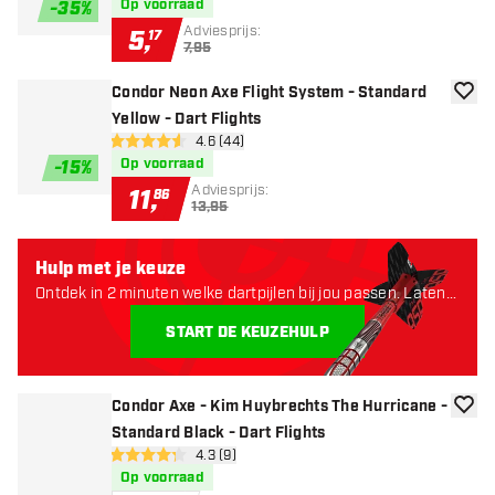
Op voorraad
-
35
%
Adviesprijs:
5
,
17
7,95
Condor Neon Axe Flight System - Standard
toevoe
Yellow - Dart Flights
open reviews drawer
4.6 (44)
4.6 score sterren
Op voorraad
-
15
%
Adviesprijs:
11
,
86
13,95
Hulp met je keuze
Ontdek in 2 minuten welke dartpijlen bij jou passen. Laten
starten:
START DE KEUZEHULP
Condor Axe - Kim Huybrechts The Hurricane -
toevoe
Standard Black - Dart Flights
open reviews drawer
4.3 (9)
4.3 score sterren
Op voorraad