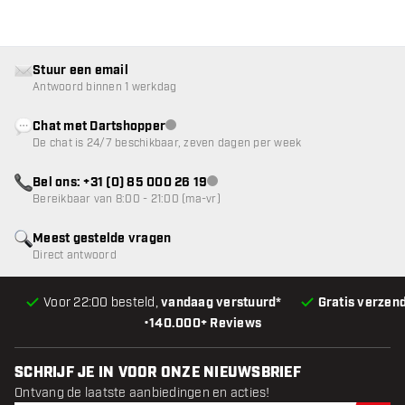
Stuur een email
Antwoord binnen 1 werkdag
Chat met Dartshopper
klantenservice niet beschikbaar
De chat is 24/7 beschikbaar, zeven dagen per week
Bel ons: +31 (0) 85 000 26 19
klantenservice niet beschikbaar
Bereikbaar van 8:00 - 21:00 (ma-vr)
Meest gestelde vragen
Direct antwoord
Voor 22:00 besteld,
vandaag verstuurd*
Gratis verzen
•
140.000+ Reviews
SCHRIJF JE IN VOOR ONZE NIEUWSBRIEF
Ontvang de laatste aanbiedingen en acties!