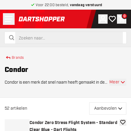
Voor 22:00 besteld,
vandaag verstuurd
Menu
0
Account
Mijn verlang
Win
terug naar home pagina
zoeken
zoeken
Brands
Condor
Meer
Condor is een merk dat snel naam heeft gemaakt in de
dartwereld dankzij hoogwaardige dartaccessoires, met
een focus op flights die precisie en duurzaamheid
combineren. Het merk richt zich op spelers v
52
artikelen
Aanbevolen
Condor Zero Stress Flight System - Standard
toevoe
Clear Blue - Dart Flights