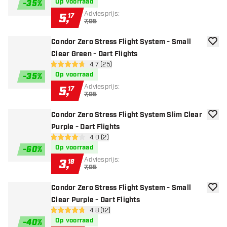
Op voorraad
-
35
%
Adviesprijs:
5
,
17
7,95
Condor Zero Stress Flight System - Small
toevoe
Clear Green - Dart Flights
open reviews drawer
4.7 (25)
4.7 score sterren
Op voorraad
-
35
%
Adviesprijs:
5
,
17
7,95
Condor Zero Stress Flight System Slim Clear
toevoe
Purple - Dart Flights
open reviews drawer
4.0 (2)
4 score sterren
Op voorraad
-
60
%
Adviesprijs:
3
,
18
7,95
Condor Zero Stress Flight System - Small
toevoe
Clear Purple - Dart Flights
open reviews drawer
4.8 (12)
4.8 score sterren
Op voorraad
-
40
%