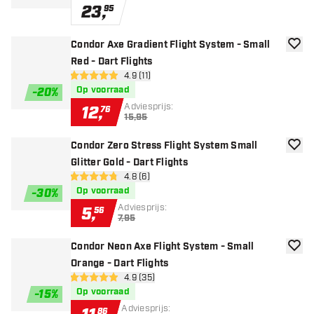
23
,
95
Condor Axe Gradient Flight System - Small
toevoe
Red - Dart Flights
open reviews drawer
4.9 (11)
4.9 score sterren
Op voorraad
-
20
%
Adviesprijs:
12
,
76
15,95
Condor Zero Stress Flight System Small
toevoe
Glitter Gold - Dart Flights
open reviews drawer
4.8 (6)
4.8 score sterren
Op voorraad
-
30
%
Adviesprijs:
5
,
56
7,95
Condor Neon Axe Flight System - Small
toevoe
Orange - Dart Flights
open reviews drawer
4.9 (35)
4.9 score sterren
Op voorraad
-
15
%
Adviesprijs:
86