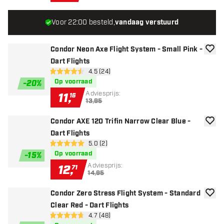
Voor 22:00 besteld,
vandaag verstuurd
Condor Neon Axe Flight System - Small Pink -
toevoe
Dart Flights
open reviews drawer
4.5 (24)
4.5 score sterren
Op voorraad
-
20
%
Adviesprijs:
11
,
16
13,95
Condor AXE 120 Trifin Narrow Clear Blue -
toevoe
Dart Flights
open reviews drawer
5.0 (2)
5 score sterren
Op voorraad
-
15
%
Adviesprijs:
12
,
71
14,95
Condor Zero Stress Flight System - Standard
toevoe
Clear Red - Dart Flights
open reviews drawer
4.7 (48)
4.7 score sterren