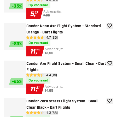
open reviews drawer
4.3 (49)
4.3 score sterren
Op voorraad
-
35
%
Adviesprijs:
5
,
17
7,95
Condor Neon Axe Flight System - Standard
toevoe
Orange - Dart Flights
open reviews drawer
4.7 (39)
4.7 score sterren
Op voorraad
-
20
%
Adviesprijs:
11
,
16
13,95
Condor Axe Flight System - Small Clear - Dart
toevoe
Flights
open reviews drawer
4.4 (19)
4.4 score sterren
Op voorraad
-
25
%
Adviesprijs:
11
,
21
14,95
Condor Zero Stress Flight System - Small
toevoe
Clear Black - Dart Flights
open reviews drawer
4.3 (66)
4.3 score sterren