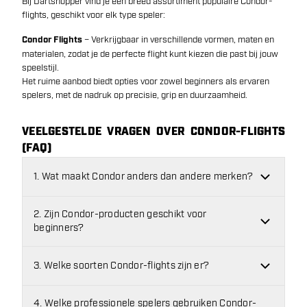
Bij Dartshopper vind je een breed assortiment populaire Condor-
flights, geschikt voor elk type speler:
Condor Flights
– Verkrijgbaar in verschillende vormen, maten en
materialen, zodat je de perfecte flight kunt kiezen die past bij jouw
speelstijl.
Het ruime aanbod biedt opties voor zowel beginners als ervaren
spelers, met de nadruk op precisie, grip en duurzaamheid.
VEELGESTELDE VRAGEN OVER CONDOR-FLIGHTS
(FAQ)
1. Wat maakt Condor anders dan andere merken?
2. Zijn Condor-producten geschikt voor
beginners?
3. Welke soorten Condor-flights zijn er?
4. Welke professionele spelers gebruiken Condor-