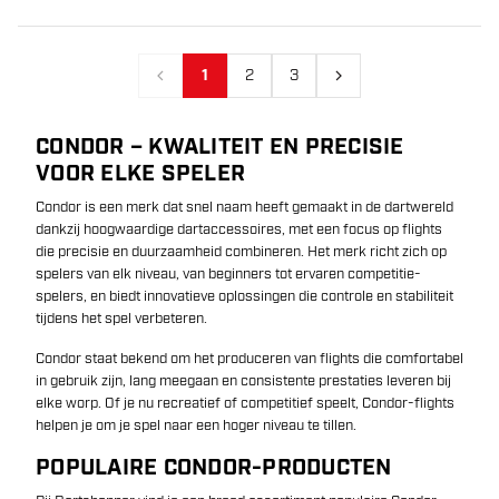
1
2
3
Vorige
Volgende
CONDOR – KWALITEIT EN PRECISIE
VOOR ELKE SPELER
Condor is een merk dat snel naam heeft gemaakt in de dartwereld
dankzij hoogwaardige dartaccessoires, met een focus op flights
die precisie en duurzaamheid combineren. Het merk richt zich op
spelers van elk niveau, van beginners tot ervaren competitie­
spelers, en biedt innovatieve oplossingen die controle en stabiliteit
tijdens het spel verbeteren.
Condor staat bekend om het produceren van flights die comfortabel
in gebruik zijn, lang meegaan en consistente prestaties leveren bij
elke worp. Of je nu recreatief of competitief speelt, Condor-flights
helpen je om je spel naar een hoger niveau te tillen.
POPULAIRE CONDOR-PRODUCTEN