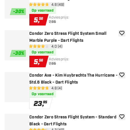
open reviews drawer
4.8 (49)
4.8 score sterren
Op voorraad
-
30
%
Adviesprijs:
5
,
56
7,95
Condor Zero Stress Flight System Small
toevoe
Marble Purple - Dart Flights
open reviews drawer
4.0 (4)
4 score sterren
Op voorraad
-
30
%
Adviesprijs:
5
,
56
7,95
Condor Axe - Kim Huybrechts The Hurricane -
toevoe
Std.6 Black - Dart Flights
open reviews drawer
4.8 (4)
4.8 score sterren
Op voorraad
23
,
95
Condor Zero Stress Flight System - Standard
toevoe
Black - Dart Flights