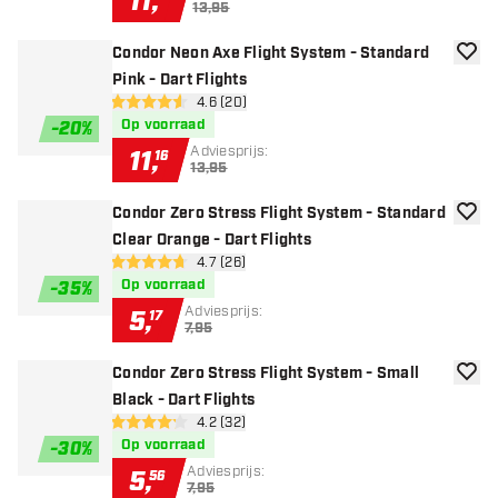
11
,
13,95
Condor Neon Axe Flight System - Standard
toevoe
Pink - Dart Flights
open reviews drawer
4.6 (20)
4.6 score sterren
Op voorraad
-
20
%
Adviesprijs:
11
,
16
13,95
Condor Zero Stress Flight System - Standard
toevoe
Clear Orange - Dart Flights
open reviews drawer
4.7 (26)
4.7 score sterren
Op voorraad
-
35
%
Adviesprijs:
5
,
17
7,95
Condor Zero Stress Flight System - Small
toevoe
Black - Dart Flights
open reviews drawer
4.2 (32)
4.2 score sterren
Op voorraad
-
30
%
Adviesprijs:
5
,
56
7,95