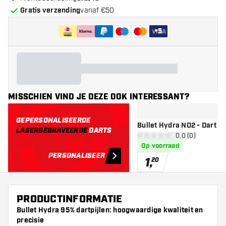
Gratis verzending
vanaf €50
+
5
MISSCHIEN VIND JE DEZE OOK INTERESSANT?
GEPERSONALISEERDE
Bullet Hydra NO2 - Dart Fl
LASERGEGRAVEERDE
DARTS
open reviews d
0.0 (0)
0 score sterren
Op voorraad
PERSONALISEER
1
,
20
PRODUCTINFORMATIE
Bullet Hydra 95% dartpijlen: hoogwaardige kwaliteit en
precisie