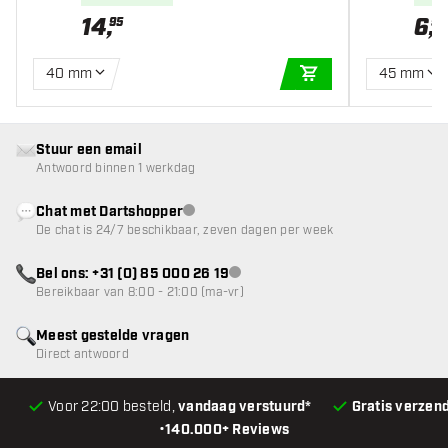
14
,
6
,
95
95
40 mm
45 mm
IN WINKELWAGEN
Stuur een email
Antwoord binnen 1 werkdag
Chat met Dartshopper
klantenservice niet beschikbaar
De chat is 24/7 beschikbaar, zeven dagen per week
Bel ons: +31 (0) 85 000 26 19
klantenservice niet beschikbaar
Bereikbaar van 8:00 - 21:00 (ma-vr)
Meest gestelde vragen
Direct antwoord
Voor 22:00 besteld,
vandaag verstuurd*
Gratis verzen
•
140.000+ Reviews