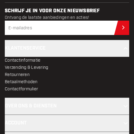
SCHRIJF JE IN VOOR ONZE NIEUWSBRIEF
Ontvang de laatste aanbiedingen en acties!
Schr
KLANTENSERVICE
Contactinformatie
Verzending & Levering
Retourneren
Betaalmethoden
Contactformulier
OVER ONS & DIENSTEN
ACCOUNT