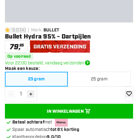
5.0
[
4
]
Merk
:
BULLET
5 score sterren
Bullet Hydra 95% - Dartpijlen
79
,
95
Gratis verzending
Op voorraad
Voor 22:00 besteld, vandaag verzonden
Maak een keuze
:
23 gram
25 gram
-
+
Verminder hoeveelheid
Verhoog hoeveelheid
toevoe
IN WINKELWAGEN
Betaal achteraf
met
Spaar automatisch
tot 6% korting
Klantbeoordeling
9.0/10