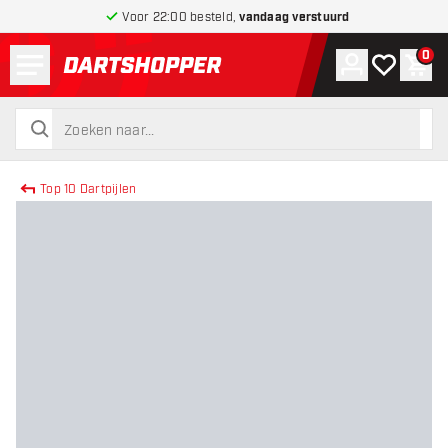
Voor 22:00 besteld,
vandaag verstuurd
Menu
0
Account
Mijn verlang
Win
terug naar home pagina
zoeken
zoeken
Top 10 Dartpijlen