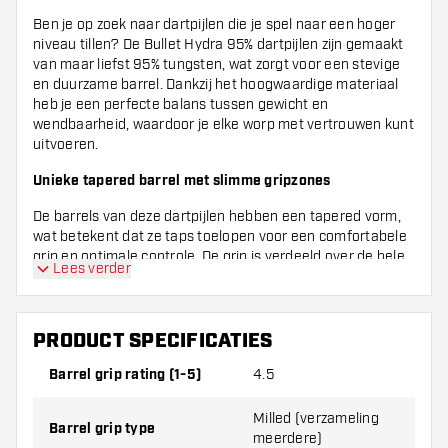
Ben je op zoek naar dartpijlen die je spel naar een hoger
niveau tillen? De Bullet Hydra 95% dartpijlen zijn gemaakt
van maar liefst 95% tungsten, wat zorgt voor een stevige
en duurzame barrel. Dankzij het hoogwaardige materiaal
heb je een perfecte balans tussen gewicht en
wendbaarheid, waardoor je elke worp met vertrouwen kunt
uitvoeren.
Unieke tapered barrel met slimme gripzones
De barrels van deze dartpijlen hebben een tapered vorm,
wat betekent dat ze taps toelopen voor een comfortabele
grip en optimale controle. De grip is verdeeld over de hele
Lees verder
barrel met een milled patroon, wat zorgt voor een stevige
en consistente houvast. Zelfs de neus van de barrel is
tapered en voorzien van een nano grip, zodat je ook daar
precies kunt richten zonder te slippen. Met een grip rating
PRODUCT SPECIFICATIES
van 4.5 op een schaal van 5, biedt deze dart een fijne
Barrel grip rating (1-5)
4.5
balans tussen grip en soepelheid.
Stijlvolle kleuren en front loaded balans
Milled (verzameling
Barrel grip type
meerdere)