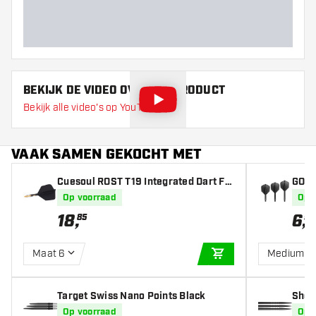
Barrel lengte (MM)
BEKIJK DE VIDEO OVER DIT PRODUCT
Bekijk alle video's op YouTube
VAAK SAMEN GEKOCHT MET
Cuesoul ROST T19 Integrated Dart Fli
GOAT 
ghts Big Wing Carbon Black Yellow -
Op voorraad
Op 
Dart Flights
18
,
6
,
85
95
Maat 6
Medium
IN WINKELWAGEN
Target Swiss Nano Points Black
Shot 
Op voorraad
Op 