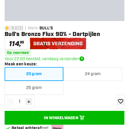
5.0
[
1
]
Merk
:
BULL'S
5 score sterren
Bull's Bronzo Flux 90% - Dartpijlen
114
,
95
Gratis verzending
Op voorraad
Voor 22:00 besteld, vandaag verzonden
Maak een keuze
:
23 gram
24 gram
25 gram
-
+
Verminder hoeveelheid
Verhoog hoeveelheid
toevoe
IN WINKELWAGEN
Betaal achteraf
met