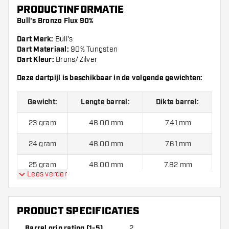
PRODUCTINFORMATIE
Bull's Bronzo Flux 90%
Dart Merk:
Bull's
Dart Materiaal:
90% Tungsten
Dart Kleur:
Brons/Zilver
Deze dartpijl is beschikbaar in de volgende gewichten:
Gewicht:
Lengte barrel:
Dikte barrel:
23 gram
48.00 mm
7.41 mm
24 gram
48.00 mm
7.61 mm
25 gram
48.00 mm
7.82 mm
Lees verder
Bull's Bronzo Flux 90% dartpijlen worden standaard
geleverd met:
3 Bull's Aluminium Shafts en 3 Bull's Bronzo
PRODUCT SPECIFICATIES
Flights.
Barrel grip rating (1-5)
2