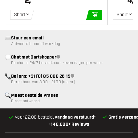
2
,
4
,
Short
Short
IN WINKELWAGEN
Stuur een email
Antwoord binnen 1 werkdag
Chat met Dartshopper
klantenservice niet beschikbaar
De chat is 24/7 beschikbaar, zeven dagen per week
Bel ons: +31 (0) 85 000 26 19
klantenservice niet beschikbaar
Bereikbaar van 8:00 - 21:00 (ma-vr)
Meest gestelde vragen
Direct antwoord
Voor 22:00 besteld,
vandaag verstuurd*
Gratis verzen
•
140.000+ Reviews