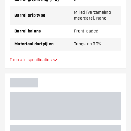
Milled (verzameling
Barrel grip type
meerdere), Nano
Barrel balans
Front loaded
Materiaal dartpijlen
Tungsten 90%
Barrel neus grip
Milled
Toon alle specificaties
Dart speler
Barrel kleur
Barrel neus vorm
Barrel gripzone
Barrel vorm