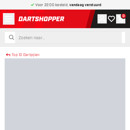
Voor 22:00 besteld,
vandaag verstuurd
Menu
0
Account
Mijn verlang
Win
terug naar home pagina
zoeken
zoeken
Top 10 Dartpijlen