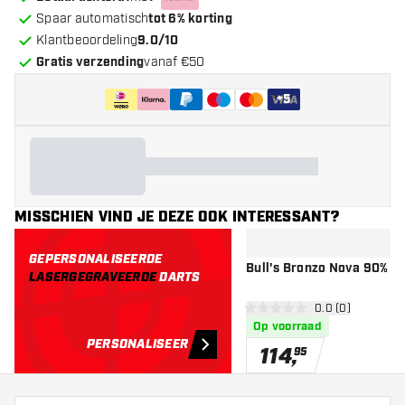
Spaar automatisch
tot 6% korting
Klantbeoordeling
9.0/10
Gratis verzending
vanaf €50
+
5
MISSCHIEN VIND JE DEZE OOK INTERESSANT?
GEPERSONALISEERDE
Bull's Bronzo Nova 90% - D
LASERGEGRAVEERDE
DARTS
open reviews d
0.0 (0)
0 score sterren
Op voorraad
PERSONALISEER
114
,
95