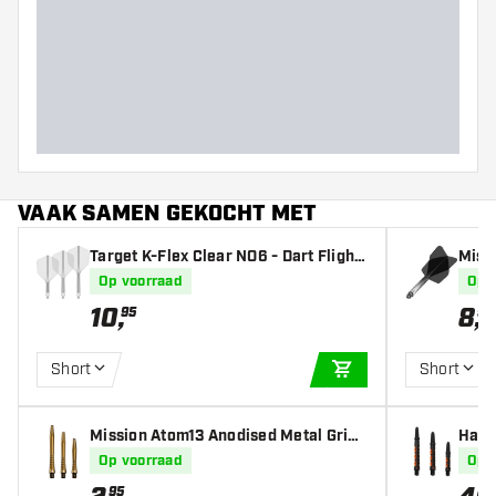
Gewicht
Barrel dikte (MM)
Barrel lengte (MM)
VAAK SAMEN GEKOCHT MET
Target K-Flex Clear NO6 - Dart Flight
Miss
s
nt Bl
Op voorraad
Op 
10
,
8
,
95
95
Short
Short
IN WINKELWAGEN
Mission Atom13 Anodised Metal Gripp
Harr
ed Gold - Dart Shafts
afts
Op voorraad
Op 
95
20