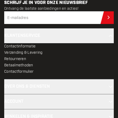
SCHRIJF JE IN VOOR ONZE NIEUWSBRIEF
Ontvang de laatste aanbiedingen en acties!
Schr
KLANTENSERVICE
Contactinformatie
Verzending & Levering
Retourneren
Betaalmethoden
Contactformulier
OVER ONS & DIENSTEN
ACCOUNT
WINKELEN & INSPIRATIE