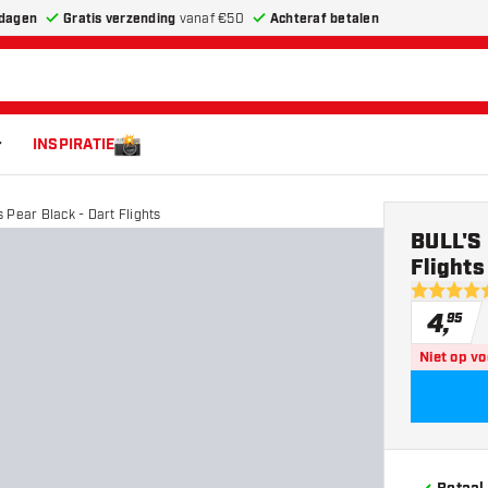
dagen
Gratis verzending
vanaf €50
Achteraf betalen
INSPIRATIE
 Pear Black - Dart Flights
BULL'S 
Flights
5 score st
4
,
95
Niet op v