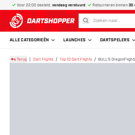
Voor 22:00 besteld,
vandaag verstuurd
Retourneren binnen
30 
zoeken
terug naar home pagina
ALLE CATEGORIEËN
LAUNCHES
DARTSPELERS
Terug
Dart Flights
Top 10 Dart Flights
BULL'S DragonFlights