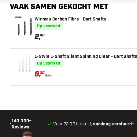
VAAK SAMEN GEKOCHT MET
Winmau Carbon Fibre - Dart Shafts
Op voorraad
2
,
40
L-Style L-Shaft Silent Spinning Clear - Dart Shafts
Op voorraad
8
,
50
10,-
140.000+
•
Voor 22:00 besteld,
vandaag verstuurd*
Reviews