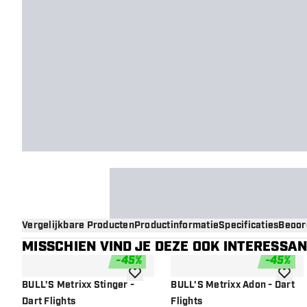
Vergelijkbare Producten
Productinformatie
Specificaties
Beoor
MISSCHIEN VIND JE DEZE OOK INTERESSA
-
45
%
-
45
%
toevoegen aan verlanglijst
toevoe
BULL'S Metrixx Stinger -
BULL'S Metrixx Adon - Dart
Dart Flights
Flights