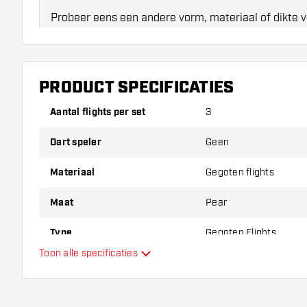
Probeer eens een andere vorm, materiaal of dikte v
erachter te komen welke variant het beste bij je pas
PRODUCT SPECIFICATIES
Aantal flights per set
3
Dart speler
Geen
Materiaal
Gegoten flights
Maat
Pear
Type
Gegoten Flights
Toon alle specificaties
Flexibiliteit
Hoofdkleur