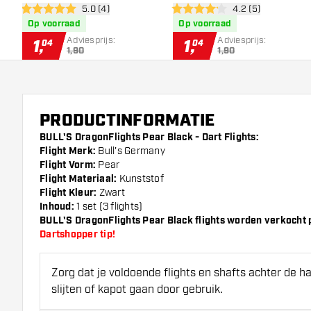
open reviews drawer
5.0 (4)
open reviews draw
4.2 (5)
5 score sterren
4.2 score sterren
Op voorraad
Op voorraad
Adviesprijs:
Adviesprijs:
1
,
1
,
04
04
1,90
1,90
PRODUCTINFORMATIE
BULL'S DragonFlights Pear Black - Dart Flights:
Flight Merk:
Bull's Germany
Flight Vorm:
Pear
Flight Materiaal:
Kunststof
Flight Kleur:
Zwart
Inhoud:
1 set (3 flights)
BULL'S DragonFlights Pear Black flights worden verkocht per
Dartshopper tip!
Zorg dat je voldoende flights en shafts achter de 
slijten of kapot gaan door gebruik.