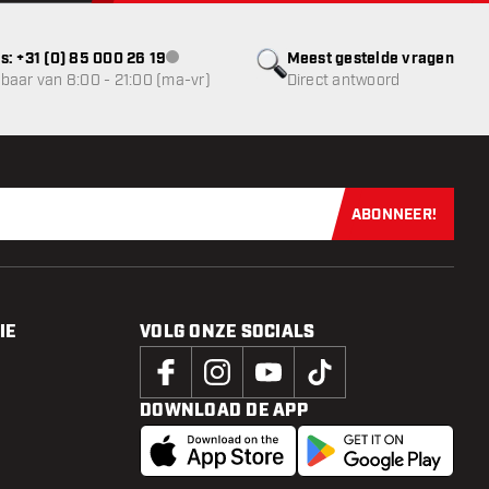
s: +31 (0) 85 000 26 19
Meest gestelde vragen
klantenservice niet beschikbaar
baar van 8:00 - 21:00 (ma-vr)
Direct antwoord
ABONNEER!
Schrijf je dir
IE
VOLG ONZE SOCIALS
DOWNLOAD DE APP