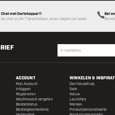
Chat met Dartshopper
Bel on
klantenservice niet beschikbaar
De chat is 24/7 beschikbaar, zeven dagen per week
Bereik
BRIEF
ACCOUNT
WINKELEN & INSPIRAT
Mijn Account
Dart keuzehulp
Inloggen
Sale
Registreren
Nieuw
Wachtwoord vergeten
Launches
Bestelstatus
Merken
Bestelgeschiedenis
Productpersonalisatie
Verlanglijst
Productcategorieën