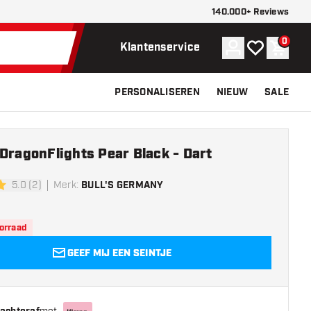
140.000+ Reviews
0
Account
Mijn verlangli
Winke
Klantenservice
PERSONALISEREN
NIEUW
SALE
DragonFlights Pear Black - Dart
5.0 (2)
Merk
:
BULL'S GERMANY
erren
oorraad
GEEF MIJ EEN SEINTJE