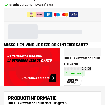
Gratis verzending
vanaf €50
+
5
MISSCHIEN VIND JE DEZE OOK INTERESSANT?
GEPERSONALISEERDE
BULL'S Krzysztof Kciuk 95% - Soft
LASERGEGRAVEERDE
DARTS
Tip Darts
open reviews d
0.0 (0)
0 score sterren
Op voorraad
PERSONALISEER
89
,
95
PRODUCTINFORMATIE
BULL’S Krzysztof Kciuk 95% Tungsten