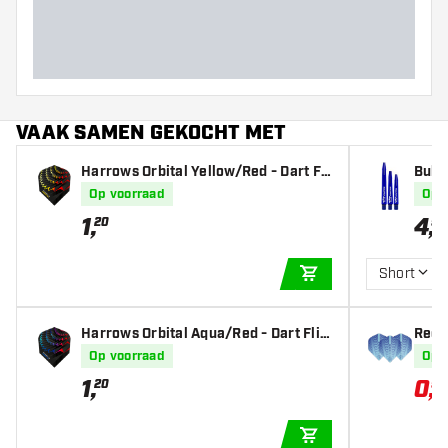
Barrel lengte (MM)
VAAK SAMEN GEKOCHT MET
Harrows Orbital Yellow/Red - Dart Fli
Bull'
ghts
Op voorraad
Op 
1
,
4
,
20
95
Short
IN WINKELWAGEN
Harrows Orbital Aqua/Red - Dart Flig
Red 
hts
ave -
Op voorraad
Op 
1
,
0
,
20
98
IN WINKELWAGEN