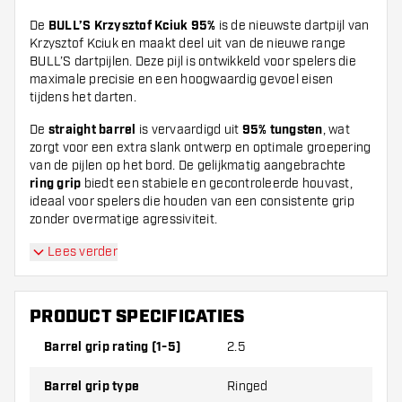
De
BULL’S Krzysztof Kciuk 95%
is de nieuwste dartpijl van
Krzysztof Kciuk en maakt deel uit van de nieuwe range
BULL’S dartpijlen. Deze pijl is ontwikkeld voor spelers die
maximale precisie en een hoogwaardig gevoel eisen
tijdens het darten.
De
straight barrel
is vervaardigd uit
95% tungsten
, wat
zorgt voor een extra slank ontwerp en optimale groepering
van de pijlen op het bord. De gelijkmatig aangebrachte
ring grip
biedt een stabiele en gecontroleerde houvast,
ideaal voor spelers die houden van een consistente grip
zonder overmatige agressiviteit.
Lees verder
PRODUCT SPECIFICATIES
Barrel grip rating (1-5)
2.5
Barrel grip type
Ringed