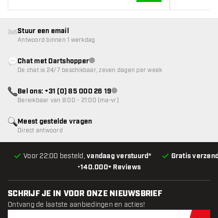
Stuur een email
Antwoord binnen 1 werkdag
Chat met Dartshopper
klantenservice niet beschikbaar
De chat is 24/7 beschikbaar, zeven dagen per week
Bel ons: +31 (0) 85 000 26 19
klantenservice niet beschikbaar
Bereikbaar van 8:00 - 21:00 (ma-vr)
Meest gestelde vragen
Direct antwoord
Voor 22:00 besteld,
vandaag verstuurd*
Gratis verzen
•
140.000+ Reviews
SCHRIJF JE IN VOOR ONZE NIEUWSBRIEF
Ontvang de laatste aanbiedingen en acties!