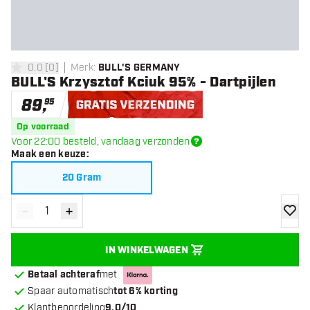
0.0
[
0
]
Merk
:
BULL'S GERMANY
0 score sterren
BULL'S Krzysztof Kciuk 95% - Dartpijlen
89
,
95
Gratis verzending
Op voorraad
Voor 22:00 besteld, vandaag verzonden
Maak een keuze
:
20 Gram
-
+
Verminder hoeveelheid
Verhoog hoeveelheid
toevoe
IN WINKELWAGEN
Betaal achteraf
met
Spaar automatisch
tot 6% korting
Klantbeoordeling
9.0/10