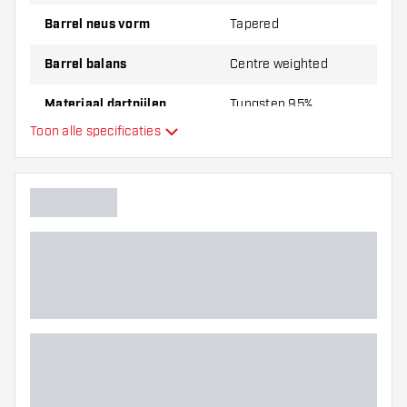
Barrel neus vorm
Tapered
Barrel balans
Centre weighted
Materiaal dartpijlen
Tungsten 95%
Toon alle specificaties
Barrel neus grip
Dart speler
Barrel kleur
Barrel gripzone
Barrel vorm
Gewicht
Barrel dikte (MM)