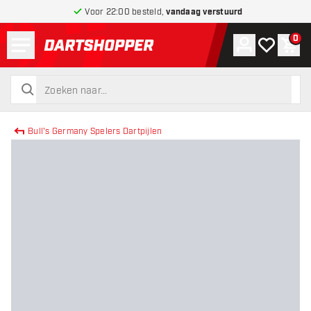
Voor 22:00 besteld,
vandaag verstuurd
Menu
0
Account
Mijn verlang
Win
terug naar home pagina
zoeken
zoeken
Bull's Germany Spelers Dartpijlen