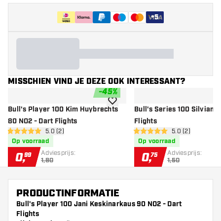
+
5
MISSCHIEN VIND JE DEZE OOK INTERESSANT?
-
45
%
toevoegen aan verlanglijst
Bull's Player 100 Kim Huybrechts
Bull's Series 100 Silvian 
80 NO2 - Dart Flights
Flights
open reviews drawer
5.0 (2)
open reviews dr
5.0 (2)
5 score sterren
5 score sterren
Op voorraad
Op voorraad
Adviesprijs:
Adviesprijs:
0
,
0
,
99
75
1,80
1,50
PRODUCTINFORMATIE
Bull's Player 100 Jani Keskinarkaus 90 NO2 - Dart
Flights