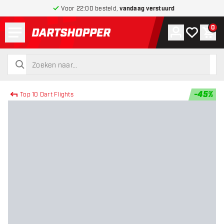
Voor 22:00 besteld,
vandaag verstuurd
Menu
0
Account
Mijn verlang
Win
terug naar home pagina
zoeken
zoeken
-
45
%
Top 10 Dart Flights