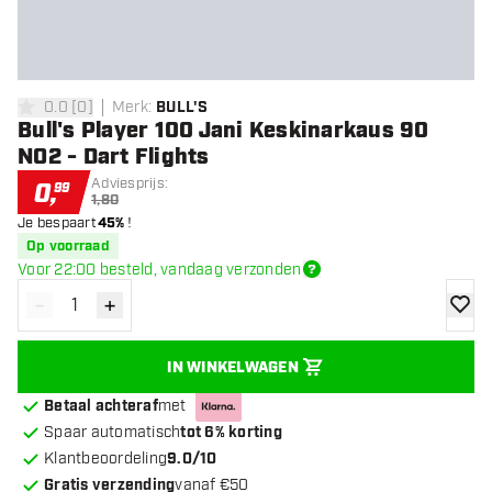
0.0
[
0
]
Merk
:
BULL'S
0 score sterren
Bull's Player 100 Jani Keskinarkaus 90
NO2 - Dart Flights
Adviesprijs:
0
,
99
1,80
Je bespaart
45%
!
Op voorraad
Voor 22:00 besteld, vandaag verzonden
-
+
Verminder hoeveelheid
Verhoog hoeveelheid
toevoe
IN WINKELWAGEN
Betaal achteraf
met
Spaar automatisch
tot 6% korting
Klantbeoordeling
9.0/10
Gratis verzending
vanaf €50