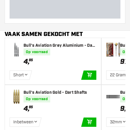
VAAK SAMEN GEKOCHT MET
Bull's Aviation Grey Aluminium - Dart
Bull'
Shafts
nt 90
Op voorraad
Op 
4
,
97
,
95
Short
22 Gram
IN WINKELWAGEN
Bull's Aviation Gold - Dart Shafts
Bull'
Blac
Op voorraad
Op 
4
,
9
,
95
95
Inbetween
32mm
IN WINKELWAGEN