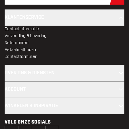
Schr
KLANTENSERVICE
Contactinformatie
Verzending & Levering
Retourneren
Betaalmethoden
Contactformulier
OVER ONS & DIENSTEN
ACCOUNT
WINKELEN & INSPIRATIE
VOLG ONZE SOCIALS