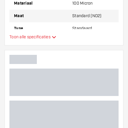
Materiaal
100 Micron
Maat
Standard (NO2)
Type
Standaard
Toon alle specificaties
Flexibiliteit
Extra kleuren
Hoofdkleur