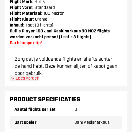
Flight Merk:
Bull's
Flight Vorm:
Standaard
Flight Materiaal:
100 Micron
Flight Kleur:
Oranje
Inhoud:
1 set (3 flights)
Bull's Player 100 Jani Keskinarkaus 90 NO2 flights
worden verkocht per set (1 set = 3 flights)
Dartshopper tip!
Zorg dat je voldoende flights en shafts achter
de hand hebt. Deze kunnen slijten of kapot gaan
door gebruik.
Lees verder
Probeer eens een andere vorm, materiaal of
dikte van de flights om erachter te komen
PRODUCT SPECIFICATIES
welke variant het beste bij je past!
Aantal flights per set
3
Dart speler
Jani Keskinarkaus