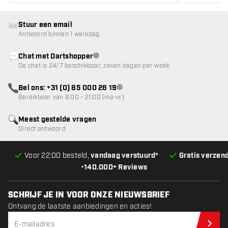
Stuur een email
Antwoord binnen 1 werkdag
Chat met Dartshopper
klantenservice niet beschikbaar
De chat is 24/7 beschikbaar, zeven dagen per week
Bel ons: +31 (0) 85 000 26 19
klantenservice niet beschikbaar
Bereikbaar van 8:00 - 21:00 (ma-vr)
Meest gestelde vragen
Direct antwoord
Voor 22:00 besteld,
vandaag verstuurd*
Gratis verzen
•
140.000+ Reviews
SCHRIJF JE IN VOOR ONZE NIEUWSBRIEF
Ontvang de laatste aanbiedingen en acties!