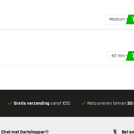
Medium
42 mm
Gratis verzending
vanaf €50
Retourneren binnen
30
Chat met Dartshopper
Bel on
klantenservice niet beschikbaar