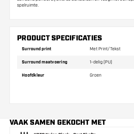
spelruimte.
Eenvoudige montage en optimale maatvoering
Dankzij de 1-delige uitvoering is deze dartbord surround ee
klaar voor gebruik. De maatvoering is afgestemd op standaa
PRODUCT SPECIFICATIES
verzekerd bent van een perfecte pasvorm. Zo kun je snel e
je dartspel, terwijl je bord en omgeving optimaal beschermd b
Surround print
Met Print/Tekst
Surround maatvoering
1-delig (PU)
Hoofdkleur
Groen
VAAK SAMEN GEKOCHT MET