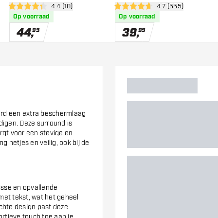
er
open reviews drawer
4.4 (10)
open reviews draw
4.7 (555)
4.4 score sterren
4.7 score sterren
Op voorraad
Op voorraad
44
,
39
,
95
95
ord een extra beschermlaag
digen. Deze surround is
rgt voor een stevige en
 netjes en veilig, ook bij de
isse en opvallende
 met tekst, wat het geheel
achte design past deze
ortieve touch toe aan je