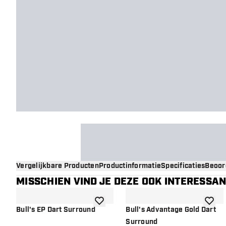
Vergelijkbare Producten
Productinformatie
Specificaties
Beoor
MISSCHIEN VIND JE DEZE OOK INTERESSA
toevoegen aan verlanglijst
toevoe
Bull's EP Dart Surround
Bull's Advantage Gold Dart
Surround