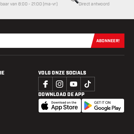
baar van 8:00 - 21:00 (ma-vr)
Direct antwoord
ABONNEER!
Schrijf je dir
IE
VOLG ONZE SOCIALS
DOWNLOAD DE APP