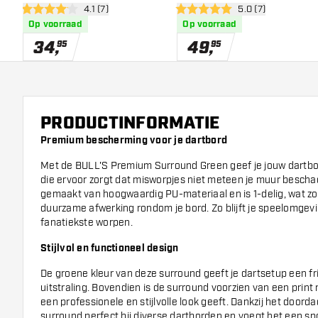
open reviews drawer
4.1 (7)
open reviews draw
5.0 (7)
4.1 score sterren
5 score sterren
Op voorraad
Op voorraad
34
,
49
,
95
95
PRODUCTINFORMATIE
Premium bescherming voor je dartbord
Met de BULL'S Premium Surround Green geef je jouw dartb
die ervoor zorgt dat misworpjes niet meteen je muur bescha
gemaakt van hoogwaardig PU-materiaal en is 1-delig, wat zo
duurzame afwerking rondom je bord. Zo blijft je speelomgeving
fanatiekste worpen.
Stijlvol en functioneel design
De groene kleur van deze surround geeft je dartsetup een fr
uitstraling. Bovendien is de surround voorzien van een print
een professionele en stijlvolle look geeft. Dankzij het doord
surround perfect bij diverse dartborden en voegt het een sp