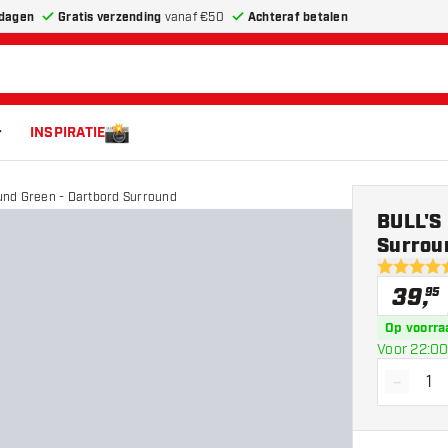
dagen
Gratis verzending
vanaf €50
Achteraf betalen
INSPIRATIE
nd Green - Dartbord Surround
BULL'S
Surrou
5 score st
39
,
95
Op voorra
Voor 22:00
-
Vermin