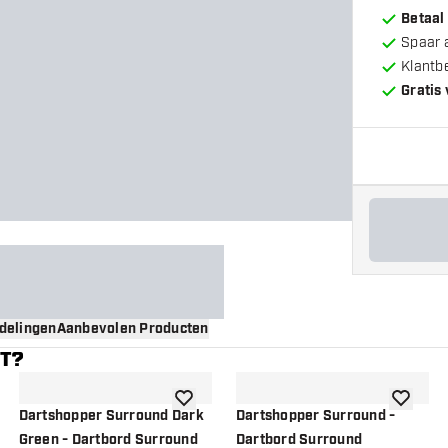
Betaal
Spaar 
Klantb
Gratis
delingen
Aanbevolen Producten
NT?
gen aan verlanglijst
toevoegen aan verlanglijst
toevoege
Dartshopper Surround Dark
Dartshopper Surround -
Green - Dartbord Surround
Dartbord Surround