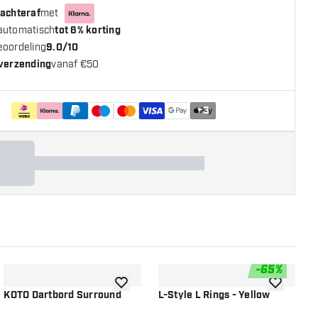
 achteraf
met
automatisch
tot 6% korting
eoordeling
9.0/10
 verzending
vanaf €50
+
3
-
65
%
n aan verlanglijst
toevoegen aan verlanglijst
toevoegen a
KOTO Dartbord Surround
L-Style L Rings - Yellow
L