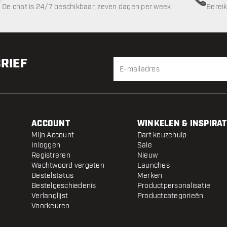
De chat is 24/7 beschikbaar, zeven dagen per week
Bereik
BRIEF
ACCOUNT
WINKELEN & INSPIRAT
Mijn Account
Dart keuzehulp
Inloggen
Sale
Registreren
Nieuw
Wachtwoord vergeten
Launches
Bestelstatus
Merken
Bestelgeschiedenis
Productpersonalisatie
Verlanglijst
Productcategorieën
Voorkeuren