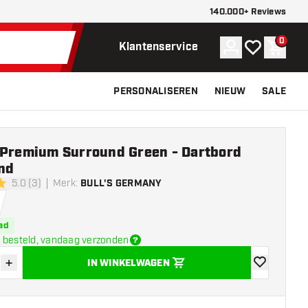
140.000+ Reviews
0
Account
Mijn verlangli
Winke
Klantenservice
PERSONALISEREN
NIEUW
SALE
 Premium Surround Green - Dartbord
nd
5.0 (3)
Merk
:
BULL'S GERMANY
erren
ad
 besteld, vandaag verzonden
+
IN WINKELWAGEN
der hoeveelheid
Verhoog hoeveelheid
toevoegen aa