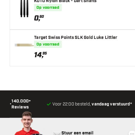
KOTO Nylon Black - Dart Shafts
Op voorraad
0
,
60
Target Swiss Points SLK Gold Luke Littler
Op voorraad
14
,
95
140.000+
•
Voor 22:00 besteld,
vandaag verstuurd*
Reviews
Stuur een email