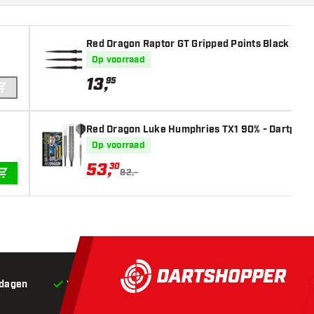
Red Dragon Raptor GT Gripped Points Black
Op voorraad
13
,
95
IN WINKELWAGEN
Red Dragon Luke Humphries TX1 90% - Dartpijle
Op voorraad
53
,
30
82,-
IN WINKELWAGEN
 dagen
Voor 22:00 besteld,
vandaag verstuurd*
Grat