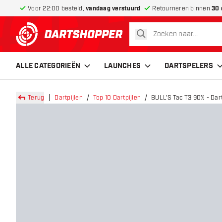
Voor 22:00 besteld,
vandaag verstuurd
Retourneren binnen
30 
zoeken
terug naar home pagina
ALLE CATEGORIEËN
LAUNCHES
DARTSPELERS
Terug
Dartpijlen
Top 10 Dartpijlen
BULL'S Tac T3 90% - Dart