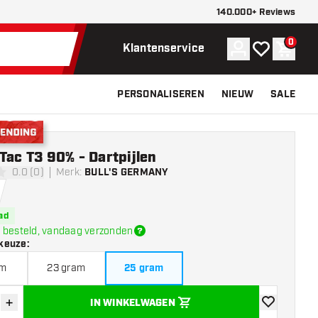
140.000+ Reviews
0
Account
Mijn verlangli
Winke
Klantenservice
PERSONALISEREN
NIEUW
SALE
nding
Tac T3 90% - Dartpijlen
0.0 (0)
Merk
:
BULL'S GERMANY
erren
ad
 besteld, vandaag verzonden
keuze
:
am
23 gram
25 gram
+
IN WINKELWAGEN
der hoeveelheid
Verhoog hoeveelheid
toevoegen aa