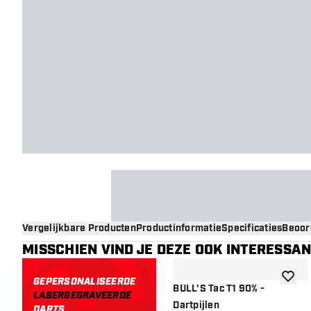
Vergelijkbare Producten
Productinformatie
Specificaties
Beoor
MISSCHIEN VIND JE DEZE OOK INTERESSA
GEPERSONALISEERDE
toevoe
BULL'S Tac T1 90% -
LASERGEGRAVEERDE
Dartpijlen
DARTS