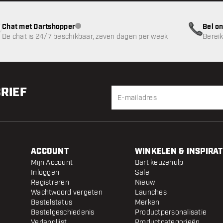
Chat met Dartshopper
Bel on
klantenservice niet beschikbaar
De chat is 24/7 beschikbaar, zeven dagen per week
Bereik
BRIEF
ACCOUNT
WINKELEN & INSPIRAT
Mijn Account
Dart keuzehulp
Inloggen
Sale
Registreren
Nieuw
Wachtwoord vergeten
Launches
Bestelstatus
Merken
Bestelgeschiedenis
Productpersonalisatie
Verlanglijst
Productcategorieën