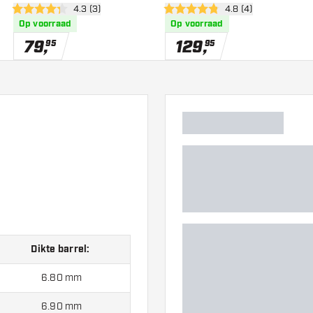
er
open reviews drawer
4.3 (3)
open reviews drawe
4.8 (4)
4.3 score sterren
4.8 score sterren
Op voorraad
Op voorraad
79
,
129
,
95
95
Dikte barrel:
6.80 mm
6.90 mm