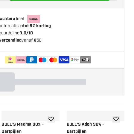
 achteraf
met
automatisch
tot 6% korting
eoordeling
9.0/10
 verzending
vanaf €50
+
3
n aan verlanglijst
toevoegen aan verlanglijst
toevoegen a
BULL'S Magma 90% -
BULL'S Adon 90% -
B
Dartpijlen
Dartpijlen
D