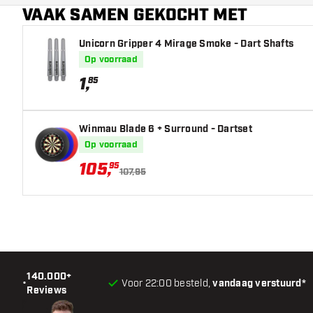
VAAK SAMEN GEKOCHT MET
Barrel neus vorm
Unicorn Gripper 4 Mirage Smoke - Dart Shafts
Barrel gripzone
Op voorraad
Barrel vorm
1
,
85
Gewicht
Winmau Blade 6 + Surround - Dartset
Barrel dikte (MM)
Op voorraad
105
,
95
Barrel lengte (MM)
107,95
140.000+
•
Voor 22:00 besteld,
vandaag verstuurd*
Reviews