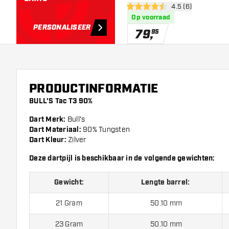
open reviews draw
4.5 (6)
4.5 score sterren
Op voorraad
PERSONALISEER
79
,
95
PRODUCTINFORMATIE
BULL'S Tac T3 90%
Dart Merk:
Bull's
Dart Materiaal:
90% Tungsten
Dart Kleur:
Zilver
Deze dartpijl is beschikbaar in de volgende gewichten:
Gewicht:
Lengte barrel:
21 Gram
50.10 mm
23 Gram
50.10 mm