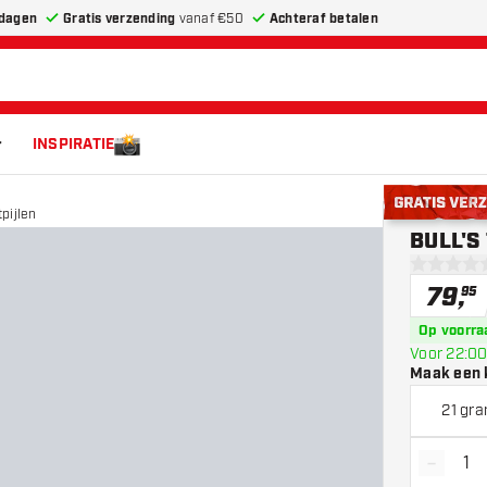
dagen
Gratis verzending
vanaf €50
Achteraf betalen
INSPIRATIE
pijlen
Gratis verze
BULL'S 
0 score st
79
,
95
Op voorra
Voor 22:00
Maak een 
21 gr
-
Vermin