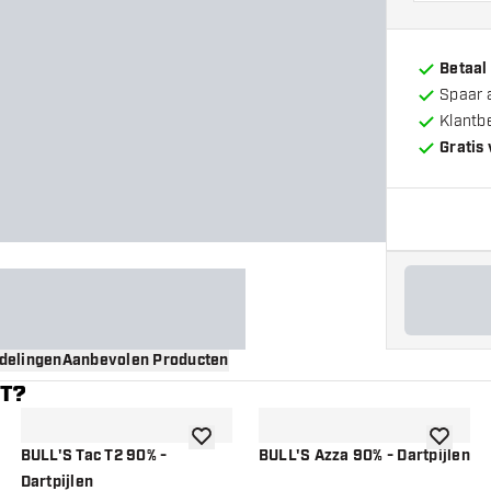
Betaal
Spaar 
Klantb
Gratis
delingen
Aanbevolen Producten
NT?
gen aan verlanglijst
toevoegen aan verlanglijst
toevoege
BULL'S Tac T2 90% -
BULL'S Azza 90% - Dartpijlen
Dartpijlen