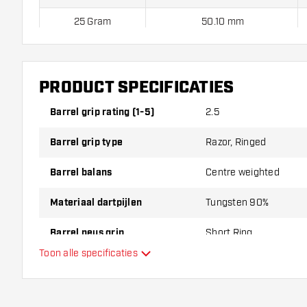
25 Gram
50.10 mm
BULL'S Tac T3 90% worden geleverd met een
: 3 Bull's shaft
PRODUCT SPECIFICATIES
Barrel grip rating (1-5)
2.5
Barrel grip type
Razor, Ringed
Barrel balans
Centre weighted
Materiaal dartpijlen
Tungsten 90%
Barrel neus grip
Short Ring
Toon alle specificaties
Dart speler
Barrel kleur