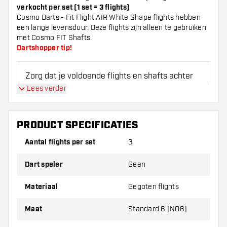
verkocht per set (1 set = 3 flights)
Cosmo Darts - Fit Flight AIR White Shape flights hebben
een lange levensduur. Deze flights zijn alleen te gebruiken
met Cosmo FIT Shafts.
Dartshopper tip!
Zorg dat je voldoende flights en shafts achter
de hand hebt. Deze kunnen slijten of kapot gaan
Lees verder
door gebruik.
PRODUCT SPECIFICATIES
Probeer eens een andere vorm, materiaal of
dikte van de flights om erachter te komen
Aantal flights per set
3
welke variant het beste bij je past!
Dart speler
Geen
Materiaal
Gegoten flights
Maat
Standard 6 (NO6)