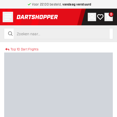
Voor 22:00 besteld,
vandaag verstuurd
Menu
0
Account
Mijn verlang
Win
terug naar home pagina
zoeken
zoeken
Top 10 Dart Flights