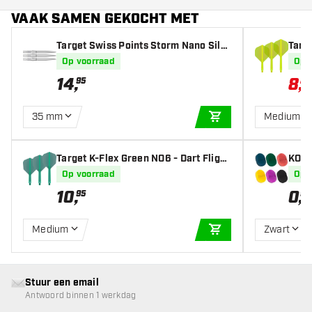
VAAK SAMEN GEKOCHT MET
Target Swiss Points Storm Nano Silv
Targ
er
Fligh
Op voorraad
Op 
14
,
8
,
95
21
35 mm
Medium
IN WINKELWAGEN
Target K-Flex Green NO6 - Dart Flight
KOTO
s
Op voorraad
Op 
10
,
0
,
95
95
Medium
Zwart
IN WINKELWAGEN
Stuur een email
Antwoord binnen 1 werkdag