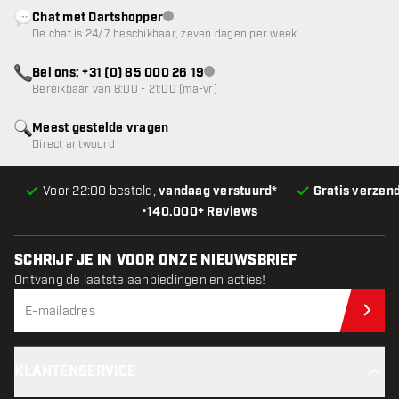
Chat met Dartshopper
klantenservice niet beschikbaar
De chat is 24/7 beschikbaar, zeven dagen per week
Bel ons: +31 (0) 85 000 26 19
klantenservice niet beschikbaar
Bereikbaar van 8:00 - 21:00 (ma-vr)
Meest gestelde vragen
Direct antwoord
Voor 22:00 besteld,
vandaag verstuurd*
Gratis verzen
•
140.000+ Reviews
SCHRIJF JE IN VOOR ONZE NIEUWSBRIEF
Ontvang de laatste aanbiedingen en acties!
Schr
KLANTENSERVICE