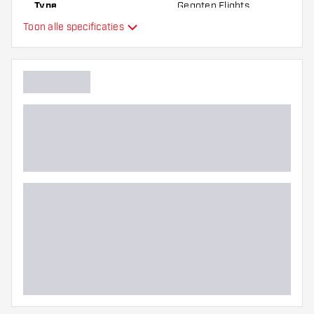
Type
Gegoten Flights
Toon alle specificaties
Flexibiliteit
Hoofdkleur