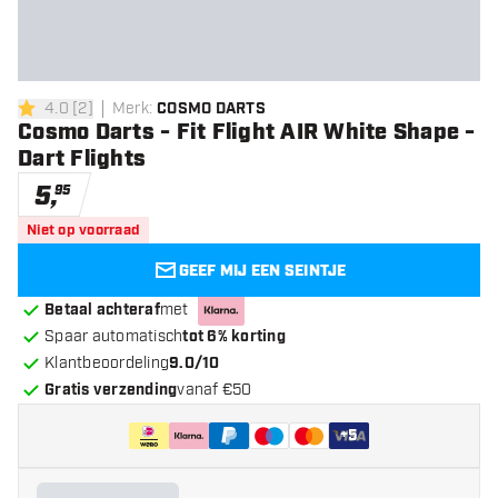
4.0
[
2
]
Merk
:
COSMO DARTS
4 score sterren
Cosmo Darts - Fit Flight AIR White Shape -
Dart Flights
5
,
95
Niet op voorraad
GEEF MIJ EEN SEINTJE
Betaal achteraf
met
Spaar automatisch
tot 6% korting
Klantbeoordeling
9.0/10
Gratis verzending
vanaf €50
+
5