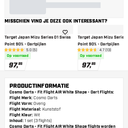
MISSCHIEN VIND JE DEZE OOK INTERESSANT?
toevoegen aan verlanglijst
Target Japan Mizu Series 01 Swiss
Target Japan Mizu Series
Point 90% - Dartpijlen
Point 90% - Dartpijlen
open reviews drawer
5.0 (5)
open reviews d
4.7 (13)
5 score sterren
4.7 score sterren
Op voorraad
Op voorraad
97
,
97
,
95
95
PRODUCTINFORMATIE
Cosmo Darts - Fit Flight AIR White Shape - Dart Flights:
Flight Merk:
Cosmo Darts
Flight Vorm:
Overig
Flight Materiaal:
Kunststof
Flight Kleur:
Wit
Inhoud:
1 set (3 flights)
Cosmo Darts - Fit Flight AIR White Shape flights worden