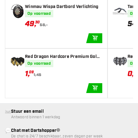
Winmau Wispa Dartbord Verlichting
Targe
erlic
Op voorraad
Op 
49
,
54
30
58,-
IN WINKELWAGEN
Red Dragon Hardcore Premium Gold
Red 
& Black Fleck - Dart Flights
eardr
Op voorraad
Op 
1
,
0
,
09
91
1,45
IN WINKELWAGEN
Stuur een email
Antwoord binnen 1 werkdag
Chat met Dartshopper
klantenservice niet beschikbaar
De chat is 24/7 beschikbaar, zeven dagen per week