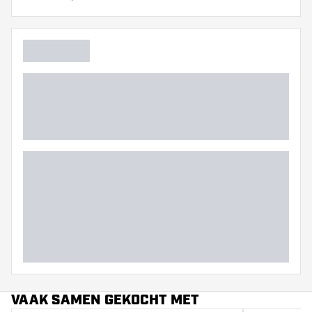
Barrel neus grip
Dart speler
Barrel kleur
Barrel gripzone
Barrel vorm
Gewicht
Barrel dikte (MM)
Barrel lengte (MM)
VAAK SAMEN GEKOCHT MET