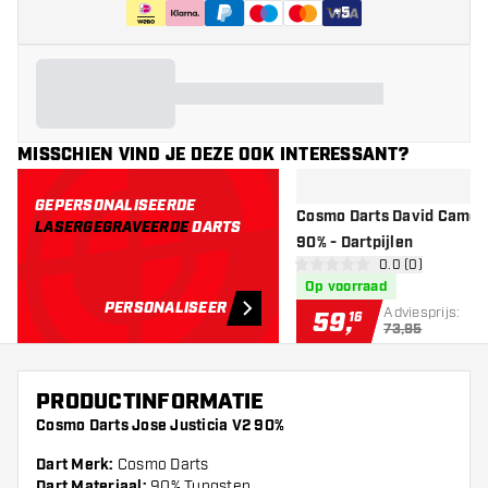
+
5
MISSCHIEN VIND JE DEZE OOK INTERESSANT?
GEPERSONALISEERDE
Cosmo Darts David Camer
LASERGEGRAVEERDE
DARTS
90% - Dartpijlen
open reviews d
0.0 (0)
0 score sterren
Op voorraad
PERSONALISEER
Adviesprijs:
59
,
16
73,95
PRODUCTINFORMATIE
Cosmo Darts Jose Justicia V2 90%
Dart Merk:
Cosmo Darts
Dart Materiaal:
90% Tungsten