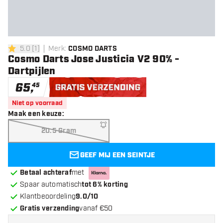
5.0
[
1
]
Merk
:
COSMO DARTS
5 score sterren
Cosmo Darts Jose Justicia V2 90% -
Dartpijlen
65
,
45
Gratis verzending
Niet op voorraad
Maak een keuze
:
20.5 Gram
GEEF MIJ EEN SEINTJE
Betaal achteraf
met
Spaar automatisch
tot 6% korting
Klantbeoordeling
9.0/10
Gratis verzending
vanaf €50