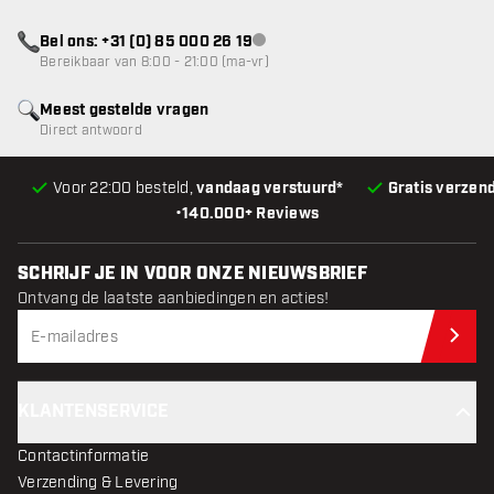
Bel ons: +31 (0) 85 000 26 19
klantenservice niet beschikbaar
Bereikbaar van 8:00 - 21:00 (ma-vr)
Meest gestelde vragen
Direct antwoord
Voor 22:00 besteld,
vandaag verstuurd*
Gratis verzen
•
140.000+ Reviews
SCHRIJF JE IN VOOR ONZE NIEUWSBRIEF
Ontvang de laatste aanbiedingen en acties!
Schr
KLANTENSERVICE
Contactinformatie
Verzending & Levering