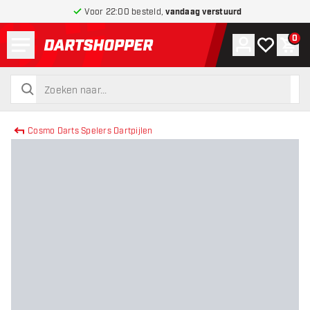
Voor 22:00 besteld,
vandaag verstuurd
Menu
0
Account
Mijn verlang
Win
terug naar home pagina
zoeken
zoeken
Cosmo Darts Spelers Dartpijlen