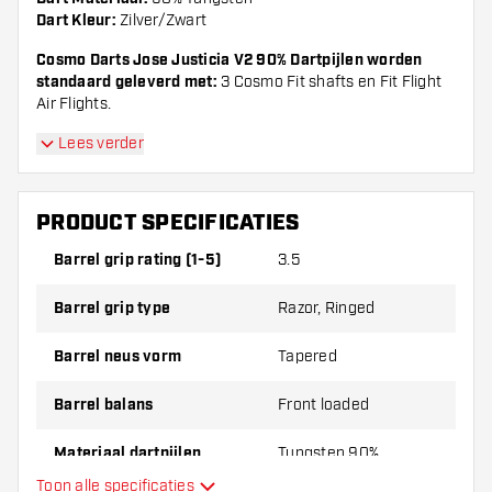
Dart Kleur:
Zilver/Zwart
Cosmo Darts Jose Justicia V2 90% Dartpijlen worden
standaard geleverd met:
3 Cosmo Fit shafts en Fit Flight
Air Flights.
Lees verder
PRODUCT SPECIFICATIES
Barrel grip rating (1-5)
3.5
Barrel grip type
Razor, Ringed
Barrel neus vorm
Tapered
Barrel balans
Front loaded
Materiaal dartpijlen
Tungsten 90%
Toon alle specificaties