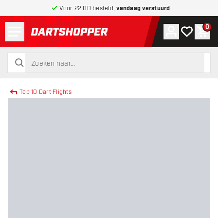
Voor 22:00 besteld,
vandaag verstuurd
Menu
0
Account
Mijn verlang
Win
terug naar home pagina
zoeken
zoeken
Top 10 Dart Flights