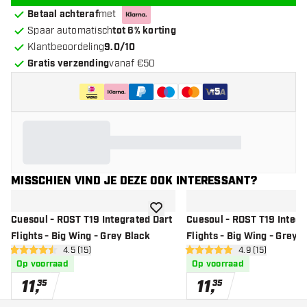
Betaal achteraf
met
Spaar automatisch
tot 6% korting
Klantbeoordeling
9.0/10
Gratis verzending
vanaf €50
+
5
MISSCHIEN VIND JE DEZE OOK INTERESSANT?
toevoegen aan verlanglijst
Cuesoul - ROST T19 Integrated Dart
Cuesoul - ROST T19 Integr
Flights - Big Wing - Grey Black
Flights - Big Wing - Grey 
open reviews drawer
4.5 (15)
open reviews d
4.9 (15)
4.5 score sterren
4.9 score sterren
Op voorraad
Op voorraad
11
,
11
,
35
35