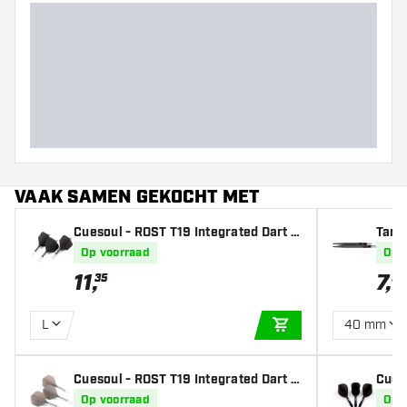
VAAK SAMEN GEKOCHT MET
Cuesoul - ROST T19 Integrated Dart F
Targ
lights - Big Wing - Black Clear
Op voorraad
Op 
11
,
7
,
35
95
L
40 mm
IN WINKELWAGEN
Cuesoul - ROST T19 Integrated Dart F
Cues
lights - Standard Shape - Clear Grey
st Te
Op voorraad
Op 