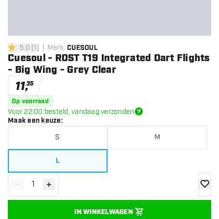
5.0
[
1
]
Merk
:
CUESOUL
5 score sterren
Cuesoul - ROST T19 Integrated Dart Flights
- Big Wing - Grey Clear
11
,
35
Op voorraad
Voor 22:00 besteld, vandaag verzonden
Maak een keuze
:
S
M
L
-
+
Verminder hoeveelheid
Verhoog hoeveelheid
toevoe
IN WINKELWAGEN