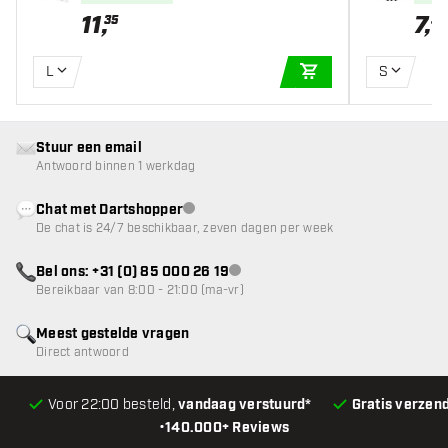
11
,
7
,
35
35
L
S
IN WINKELWAGEN
Stuur een email
Antwoord binnen 1 werkdag
Chat met Dartshopper
klantenservice niet beschikbaar
De chat is 24/7 beschikbaar, zeven dagen per week
Bel ons: +31 (0) 85 000 26 19
klantenservice niet beschikbaar
Bereikbaar van 8:00 - 21:00 (ma-vr)
Meest gestelde vragen
Direct antwoord
Voor 22:00 besteld,
vandaag verstuurd*
Gratis verzen
•
140.000+ Reviews