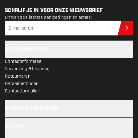
SCHRIJF JE IN VOOR ONZE NIEUWSBRIEF
Ontvang de laatste aanbiedingen en acties!
Schr
KLANTENSERVICE
Contactinformatie
Verzending & Levering
Retourneren
Betaalmethoden
Contactformulier
OVER ONS & DIENSTEN
ACCOUNT