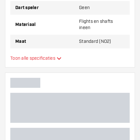
Dart speler
Geen
Maat
34
74
5
mm
mm
Flights en shafts
Materiaal
Maat
37
77
ineen
6
mm
mm
Maat
Standard (NO2)
Let Op! De Shaft maat is gemeten exclusief
schroefdraad!
Flights en shafts
Toon alle specificaties
Type
ineen
Cuesoul ROST T19 Integrated Dart Flights Small Standard
Wing Carbon Green worden verkocht per set (1 set = 3
Flexibiliteit
flights)
Hoofdkleur
Dartshopper tip!
Flight shaft lengte
Zorg dat je voldoende flights en shafts achter
de hand hebt. Deze kunnen slijten of kapot gaan
door gebruik.