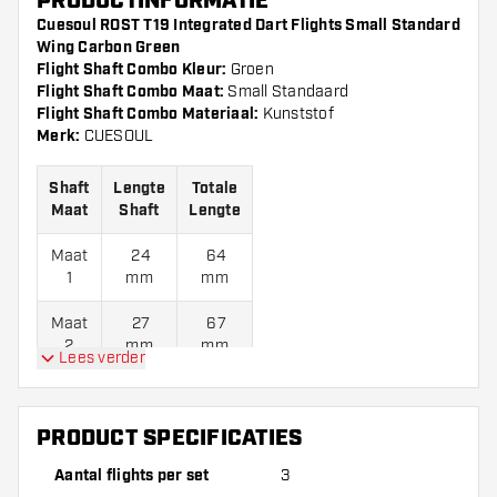
PRODUCTINFORMATIE
Cuesoul ROST T19 Integrated Dart Flights Small Standard
Wing Carbon Green
Flight Shaft Combo Kleur:
Groen
Flight Shaft Combo Maat:
Small Standaard
Flight Shaft Combo Materiaal:
Kunststof
Merk:
CUESOUL
Shaft
Lengte
Totale
Maat
Shaft
Lengte
Maat
24
64
1
mm
mm
Maat
27
67
2
mm
mm
Lees verder
Maat
29
69
3
mm
mm
PRODUCT SPECIFICATIES
Maat
32
72
Aantal flights per set
3
4
mm
mm