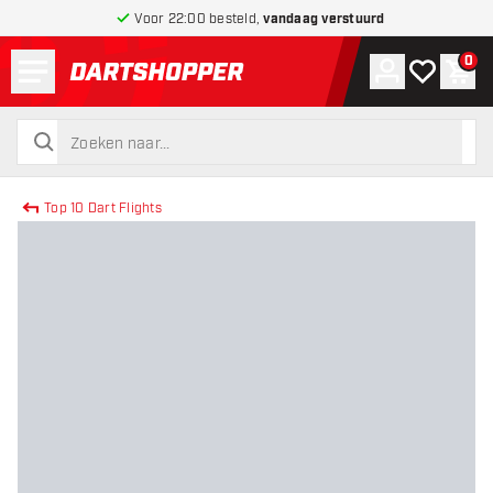
Voor 22:00 besteld,
vandaag verstuurd
Menu
0
Account
Mijn verlang
Win
terug naar home pagina
zoeken
zoeken
Top 10 Dart Flights