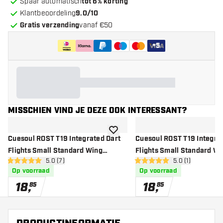
Spaar automatisch
tot 6% korting
Klantbeoordeling
9.0/10
Gratis verzending
vanaf €50
+
5
MISSCHIEN VIND JE DEZE OOK INTERESSANT?
toevoegen aan verlanglijst
Cuesoul ROST T19 Integrated Dart
Cuesoul ROST T19 Integra
Flights Small Standard Wing
Flights Small Standard Wi
open reviews drawer
5.0 (7)
open reviews dr
5.0 (1)
Carbon Red - Dart Flights
Carbon Purple - Dart Fligh
5 score sterren
5 score sterren
Op voorraad
Op voorraad
18
,
18
,
85
85