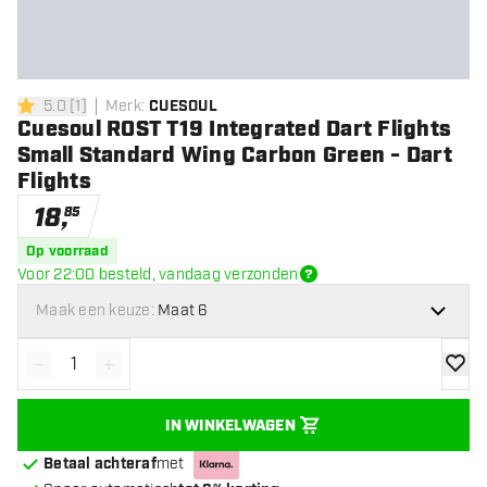
5.0
[
1
]
Merk
:
CUESOUL
5 score sterren
Cuesoul ROST T19 Integrated Dart Flights
Small Standard Wing Carbon Green - Dart
Flights
18
,
85
Op voorraad
Voor 22:00 besteld, vandaag verzonden
Maak een keuze:
Maat 6
-
+
Verminder hoeveelheid
Verhoog hoeveelheid
toevoe
IN WINKELWAGEN
Betaal achteraf
met