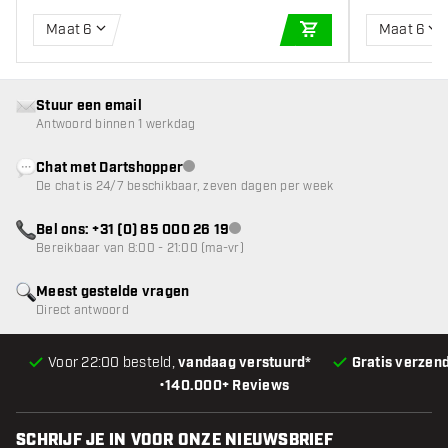
Maat 6
Maat 6
IN WINKELWAGEN
Stuur een email
Antwoord binnen 1 werkdag
Chat met Dartshopper
klantenservice niet beschikbaar
De chat is 24/7 beschikbaar, zeven dagen per week
Bel ons: +31 (0) 85 000 26 19
klantenservice niet beschikbaar
Bereikbaar van 8:00 - 21:00 (ma-vr)
Meest gestelde vragen
Direct antwoord
Voor 22:00 besteld,
vandaag verstuurd*
Gratis verzen
•
140.000+ Reviews
SCHRIJF JE IN VOOR ONZE NIEUWSBRIEF