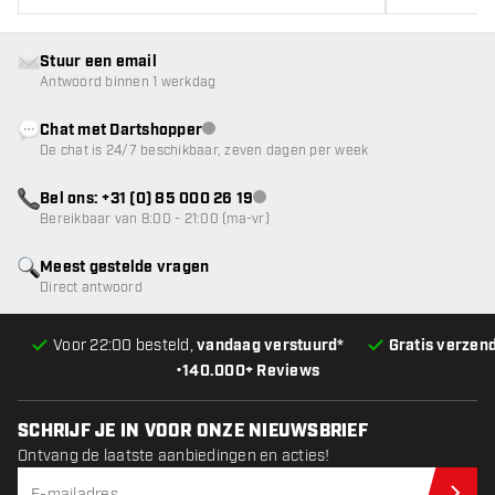
Stuur een email
Antwoord binnen 1 werkdag
Chat met Dartshopper
klantenservice niet beschikbaar
De chat is 24/7 beschikbaar, zeven dagen per week
Bel ons: +31 (0) 85 000 26 19
klantenservice niet beschikbaar
Bereikbaar van 8:00 - 21:00 (ma-vr)
Meest gestelde vragen
Direct antwoord
Voor 22:00 besteld,
vandaag verstuurd*
Gratis verzen
•
140.000+ Reviews
SCHRIJF JE IN VOOR ONZE NIEUWSBRIEF
Ontvang de laatste aanbiedingen en acties!