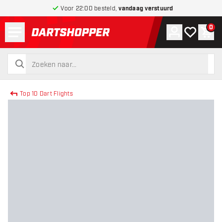
Voor 22:00 besteld,
vandaag verstuurd
Menu
0
Account
Mijn verlang
Win
terug naar home pagina
zoeken
zoeken
Top 10 Dart Flights