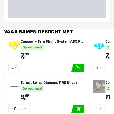
VAAK SAMEN GEKOCHT MET
Cuesoul - Tero Flight System AK5 Ro
Cues
st Standaard - Yellow - Dart Flights
st Bi
Op voorraad
Op 
7
,
7
,
35
35
L
S
IN WINKELWAGEN
Target Swiss Diamond PRO Silver
Cues
light
Op voorraad
Op 
9
,
11
,
99
3
40 mm
L
IN WINKELWAGEN