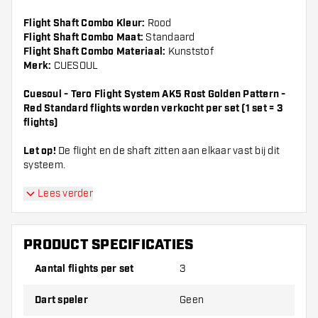
Flight Shaft Combo Kleur:
Rood
Flight Shaft Combo Maat:
Standaard
Flight Shaft Combo Materiaal:
Kunststof
Merk:
CUESOUL
Cuesoul - Tero Flight System AK5 Rost Golden Pattern -
Red Standard flights worden verkocht per set (1 set = 3
flights)
Let op!
De flight en de shaft zitten aan elkaar vast bij dit
systeem.
Lees verder
Dartshopper tip!
PRODUCT SPECIFICATIES
Zorg dat je voldoende flights en shafts achter
de hand hebt. Deze kunnen slijten of kapot gaan
Aantal flights per set
3
door gebruik.
Dart speler
Geen