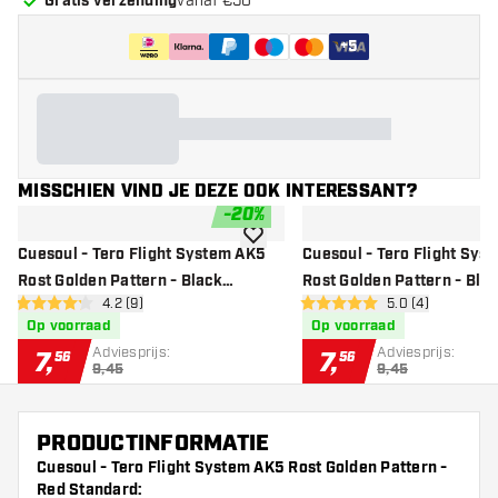
Gratis verzending
vanaf €50
+
5
MISSCHIEN VIND JE DEZE OOK INTERESSANT?
-
20
%
toevoegen aan verlanglijst
Cuesoul - Tero Flight System AK5
Cuesoul - Tero Flight Sys
Rost Golden Pattern - Black
Rost Golden Pattern - Blu
open reviews drawer
4.2 (9)
open reviews dr
5.0 (4)
Standard - Dart Flights
Standard - Dart Flights
4.2 score sterren
5 score sterren
Op voorraad
Op voorraad
Adviesprijs:
Adviesprijs:
7
,
7
,
56
56
9,45
9,45
PRODUCTINFORMATIE
Cuesoul - Tero Flight System AK5 Rost Golden Pattern -
Red Standard: