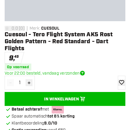
0.0
[
0
]
Merk
:
CUESOUL
0 score sterren
Cuesoul - Tero Flight System AK5 Rost
Golden Pattern - Red Standard - Dart
Flights
9
,
45
Op voorraad
Voor 22:00 besteld, vandaag verzonden
-
+
Verminder hoeveelheid
Verhoog hoeveelheid
toevoe
IN WINKELWAGEN
Betaal achteraf
met
Spaar automatisch
tot 6% korting
Klantbeoordeling
9.0/10