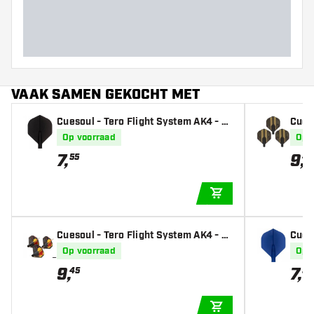
past!
VAAK SAMEN GEKOCHT MET
Cuesoul - Tero Flight System AK4 - Bl
Cues
ack Standard - Dart Flights
den P
Op voorraad
Op 
light
7
,
9
,
55
45
IN WINKELWAGEN
Cuesoul - Tero Flight System AK4 - B
Cueso
elgium Flag Standard - Dart Flights
avy B
Op voorraad
Op 
9
,
7
,
45
55