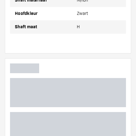
Shaft materiaal
Nylon
G
47.00 mm
Hoofdkleur
Zwart
H
53.00 mm
Shaft maat
H
Let op!:
Opgegeven lengte van de Cuesoul - Tero Flight
System AK7 - Black is gemeten exclusief schroefdraad.
Cuesoul - Tero Flight System AK7 - Black
shafts worden
verkocht per set (1 set = 3 shafts)
Dartshopper tip!
Zorg dat je voldoende flights en shafts achter
de hand hebt. Deze kunnen slijten of kapot gaan
door gebruik.
Probeer eens een andere maat shaft om
erachter te komen welke variant het beste bij je