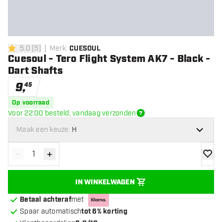
5.0
[
5
]
Merk
:
CUESOUL
5 score sterren
Cuesoul - Tero Flight System AK7 - Black -
Dart Shafts
9
,
45
Op voorraad
Voor 22:00 besteld, vandaag verzonden
Maak een keuze:
H
-
+
Verminder hoeveelheid
Verhoog hoeveelheid
toevoe
IN WINKELWAGEN
Betaal achteraf
met
Spaar automatisch
tot 6% korting