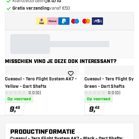
Klantbeoordeling
9.0/10
Gratis verzending
vanaf €50
+
5
MISSCHIEN VIND JE DEZE OOK INTERESSANT?
toevoegen aan verlanglijst
Cuesoul - Tero Flight System AK7 -
Cuesoul - Tero Flight Sys
Yellow - Dart Shafts
Green - Dart Shafts
open reviews drawer
0.0 (0)
open reviews d
0.0 (0)
0 score sterren
0 score sterren
Op voorraad
Op voorraad
9
,
9
,
45
45
PRODUCTINFORMATIE
Cuesoul - Tero Flight System AK7 - Black - Dart Shafts: