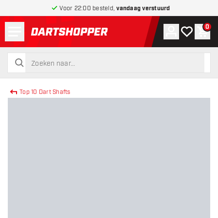
Voor 22:00 besteld,
vandaag verstuurd
Menu
0
Account
Mijn verlang
Win
terug naar home pagina
zoeken
zoeken
Top 10 Dart Shafts