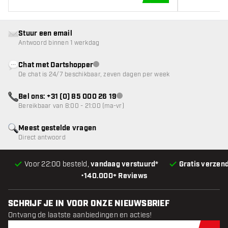
IN WINKELWAGEN
Stuur een email
Antwoord binnen 1 werkdag
Chat met Dartshopper
klantenservice niet beschikbaar
De chat is 24/7 beschikbaar, zeven dagen per week
Bel ons: +31 (0) 85 000 26 19
klantenservice niet beschikbaar
Bereikbaar van 8:00 - 21:00 (ma-vr)
Meest gestelde vragen
Direct antwoord
Voor 22:00 besteld,
vandaag verstuurd*
Gratis verzen
•
140.000+ Reviews
SCHRIJF JE IN VOOR ONZE NIEUWSBRIEF
Ontvang de laatste aanbiedingen en acties!