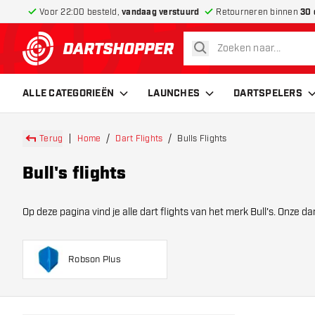
Voor 22:00 besteld,
vandaag verstuurd
Retourneren binnen
30 
zoeken
terug naar home pagina
ALLE CATEGORIEËN
LAUNCHES
DARTSPELERS
Terug
Home
Dart Flights
Bulls Flights
Bull's flights
Op deze pagina vind je alle dart flights van het merk Bull's. Onze 
onderver
Robson Plus