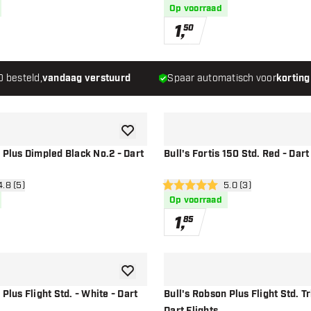
Op voorraad
1
,
50
0 besteld,
vandaag verstuurd
Spaar automatisch voor
korting
toevoegen aan verlanglijst
 Plus Dimpled Black No.2 - Dart
Bull's Fortis 150 Std. Red - Dart
n reviews drawer
4.8 (5)
open reviews drawe
5.0 (3)
en
5 score sterren
Op voorraad
1
,
85
toevoegen aan verlanglijst
Plus Flight Std. - White - Dart
Bull's Robson Plus Flight Std. Tr