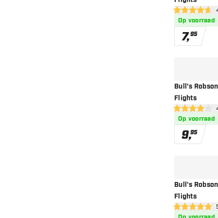
Flights
ope
4.7 score sterr
Op voorraad
7
,
95
Bull's Robson
Flights
ope
4 score sterren
Op voorraad
9
,
95
Bull's Robson
Flights
ope
5 score sterren
Op voorraad