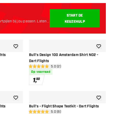
START DE
tpijlen bij jou passen. Laten
KEUZEHULP
toevoegen aan verlanglijst
toevoegen a
ghts
Bull's Design 100 Amsterdam Shirt NO2 -
Dart Flights
open reviews drawer
5.0 (2)
5 score sterren
Op voorraad
1
,
50
toevoegen aan verlanglijst
toevoegen a
ghts
Bull's - Flight Shape Testkit - Dart Flights
r
open reviews drawer
5.0 (6)
5 score sterren