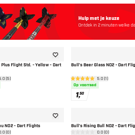
Hulp met je keuze
Ontdek in 2 minuten welke dar
starten:
toevoegen aan verlanglijst
Plus Flight Std. - Yellow - Dart
Bull's Beer Glass NO2 - Dart Fli
n reviews drawer
5.0 (5)
open reviews drawer
5.0 (1)
5 score sterren
Op voorraad
1
,
50
toevoegen aan verlanglijst
ou NO2 - Dart Flights
Bull's Rising Bull NO2 - Dart Fli
n reviews drawer
0.0 (0)
open reviews drawe
0.0 (0)
0 score sterren