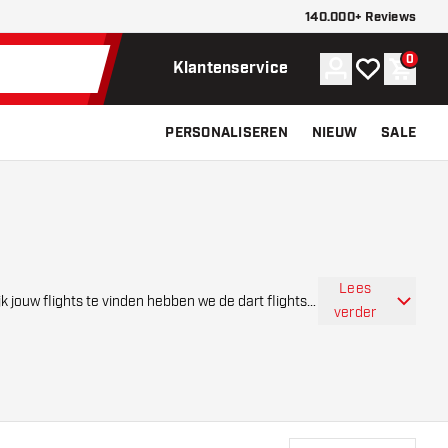
140.000+ Reviews
0
Account
Mijn verlangli
Winke
Klantenservice
PERSONALISEREN
NIEUW
SALE
Lees
jk jouw flights te vinden hebben we de dart flights
verder