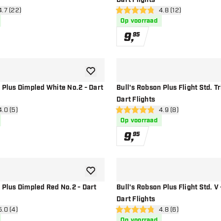
Dart Flights
n reviews drawer
4.7 (22)
open reviews drawe
4.8 (12)
en
4.8 score sterren
Op voorraad
9
,
95
toevoegen aan verlanglijst
 Plus Dimpled White No.2 - Dart
Bull's Robson Plus Flight Std. Tr
Dart Flights
n reviews drawer
4.0 (5)
open reviews drawe
4.9 (8)
4.9 score sterren
Op voorraad
9
,
95
toevoegen aan verlanglijst
 Plus Dimpled Red No.2 - Dart
Bull's Robson Plus Flight Std. V 
Dart Flights
n reviews drawer
5.0 (4)
open reviews drawe
4.8 (6)
4.8 score sterren
Op voorraad