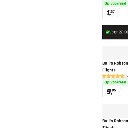
Op voorraad
1
,
50
Voor 22:0
Bull's Robson
Flights
ope
4.8 score sterr
Op voorraad
9
,
95
Bull's Robson 