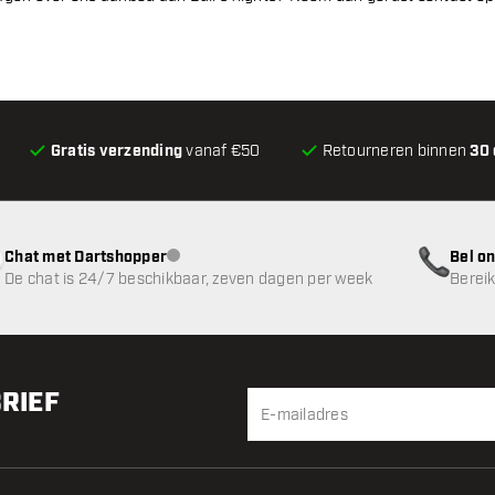
Gratis verzending
vanaf €50
Retourneren binnen
30
Chat met Dartshopper
Bel on
klantenservice niet beschikbaar
De chat is 24/7 beschikbaar, zeven dagen per week
Bereik
BRIEF