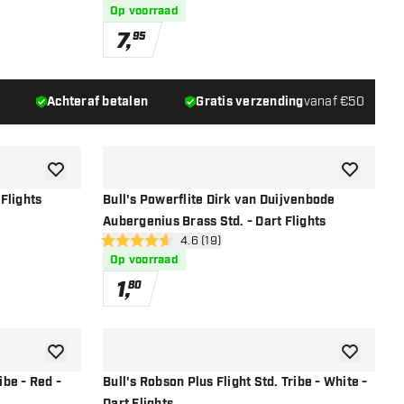
Op voorraad
7
,
95
Achteraf betalen
Gratis verzending
vanaf €50
toevoegen aan verlanglijst
toevoegen a
 Flights
Bull's Powerflite Dirk van Duijvenbode
Aubergenius Brass Std. - Dart Flights
r
open reviews drawer
4.6 (19)
4.6 score sterren
Op voorraad
1
,
80
toevoegen aan verlanglijst
toevoegen a
ibe - Red -
Bull's Robson Plus Flight Std. Tribe - White -