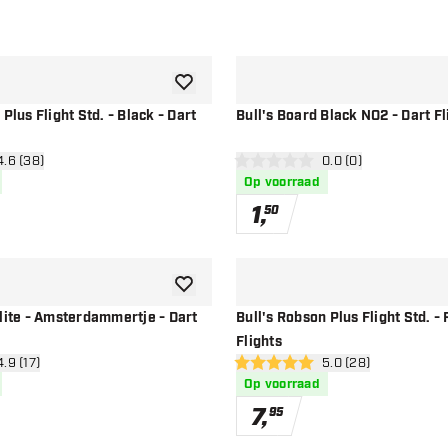
toevoegen aan verlanglijst
Plus Flight Std. - Black - Dart
Bull's Board Black NO2 - Dart Fl
n reviews drawer
4.6 (38)
open reviews drawe
0.0 (0)
en
0 score sterren
Op voorraad
1
,
50
toevoegen aan verlanglijst
lite - Amsterdammertje - Dart
Bull's Robson Plus Flight Std. - 
Flights
n reviews drawer
4.9 (17)
open reviews drawe
5.0 (28)
en
5 score sterren
Op voorraad
7
,
95