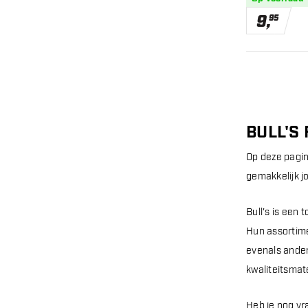
9
,
95
BULL'S
Op deze pagina
gemakkelijk j
Bull's is een
Hun assortime
evenals ander
kwaliteitsmate
Heb je nog vr