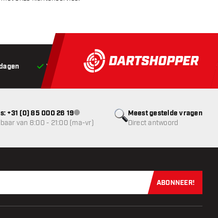
 dagen
Voor 22:00 besteld,
vandaag verstuurd*
Grat
s: +31 (0) 85 000 26 19
Meest gestelde vragen
klantenservice niet beschikbaar
baar van 8:00 - 21:00 (ma-vr)
Direct antwoord
ABONNEER!
Schrijf je dir