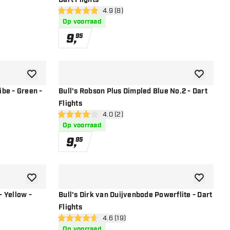
Dart Flights
r
open reviews drawer
4.9 (8)
4.9 score sterren
Op voorraad
9
,
95
toevoegen aan verlanglijst
toevoegen a
ibe - Green -
Bull's Robson Plus Dimpled Blue No.2 - Dart
Flights
r
open reviews drawer
4.0 (2)
4 score sterren
Op voorraad
9
,
95
toevoegen aan verlanglijst
toevoegen a
- Yellow -
Bull's Dirk van Duijvenbode Powerflite - Dart
Flights
r
open reviews drawer
4.6 (19)
4.6 score sterren
Op voorraad