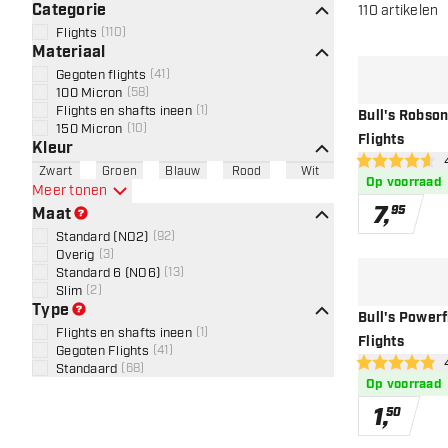
Categorie
110
artikelen
Flights
(
110
)
Materiaal
Gegoten flights
(
41
)
100 Micron
(
58
)
Flights en shafts ineen
(
1
)
Bull's Robson 
150 Micron
(
10
)
Flights
Kleur
ope
4.6 score sterr
Zwart
Groen
Blauw
Rood
Wit
Op voorraad
Meer tonen
7
,
95
Maat
Standard (NO2)
(
92
)
Overig
(
3
)
Standard 6 (NO6)
(
13
)
Slim
(
2
)
Type
Bull's Powerf
Flights en shafts ineen
(
1
)
Flights
Gegoten Flights
(
41
)
ope
4.9 score sterr
Standaard
(
68
)
Op voorraad
1
,
50