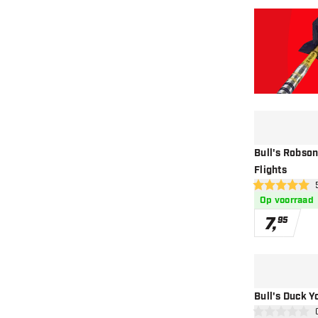
Bull's Robson 
Flights
ope
5 score sterren
Op voorraad
7
,
95
Bull's Duck Y
ope
0 score sterren