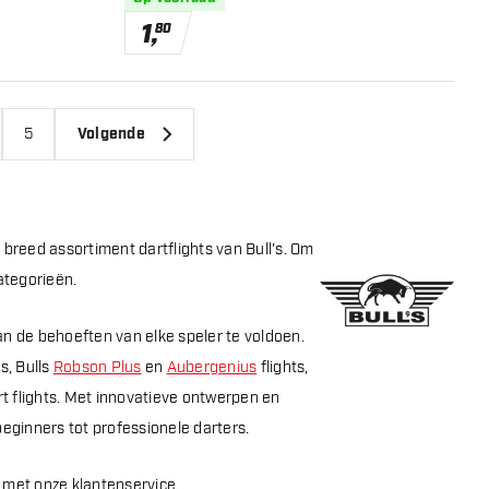
1
,
80
5
Volgende
n breed assortiment dartflights van Bull's. Om
ategorieën.
aan de behoeften van elke speler te voldoen.
s, Bulls
Robson Plus
en
Aubergenius
flights,
t flights. Met innovatieve ontwerpen en
 beginners tot professionele darters.
 met onze klantenservice.