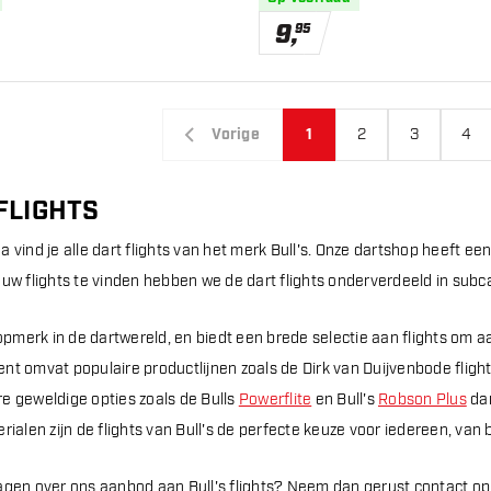
9
,
95
Vorige
1
2
3
4
 FLIGHTS
 vind je alle dart flights van het merk Bull's. Onze dartshop heeft ee
ouw flights te vinden hebben we de dart flights onderverdeeld in subc
 topmerk in de dartwereld, en biedt een brede selectie aan flights om 
nt omvat populaire productlijnen zoals de Dirk van Duijvenbode flight
e geweldige opties zoals de Bulls
Powerflite
en Bull's
Robson Plus
dar
rialen zijn de flights van Bull's de perfecte keuze voor iedereen, van
agen over ons aanbod aan Bull's flights? Neem dan gerust contact op