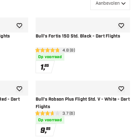
Aanbevolen
toevoegen aan verlanglijst
toevoegen a
ights
Bull's Fortis 150 Std. Black - Dart Flights
r
open reviews drawer
4.8 (8)
4.8 score sterren
Op voorraad
1
,
85
toevoegen aan verlanglijst
toevoegen a
Red - Dart
Bull's Robson Plus Flight Std. V - White - Dart
Flights
r
open reviews drawer
3.7 (6)
3.7 score sterren
Op voorraad
9
,
95