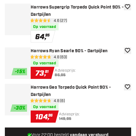
Harrows Supergrip Torpedo Quick Point 90% -
toevoe
Dartpijlen
open reviews drawer
4.6 (27)
4.6 score sterren
Op voorraad
64
,
95
Harrows Ryan Searle 90% - Dartpijlen
toevoe
open reviews drawer
4.8 (63)
4.8 score sterren
Op voorraad
Adviesprijs:
-
15
%
73
,
91
86,95
Harrows Geo Torpedo Quick Point 90% -
toevoe
Dartpijlen
open reviews drawer
4.8 (6)
4.8 score sterren
Op voorraad
-
30
%
Adviesprijs:
104
,
96
149,95
Voor 22:00 besteld,
vandaag verstuurd