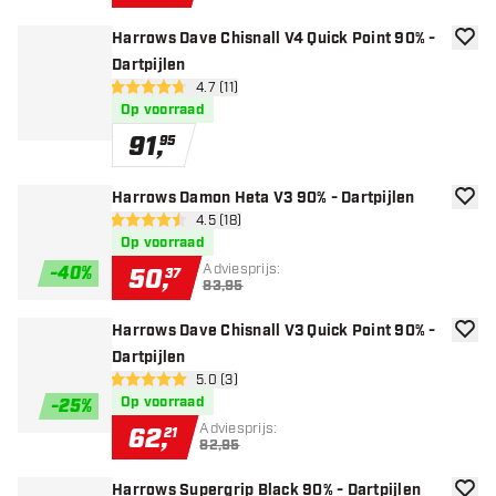
Harrows Dave Chisnall V4 Quick Point 90% -
toevoe
Dartpijlen
open reviews drawer
4.7 (11)
4.7 score sterren
Op voorraad
91
,
95
Harrows Damon Heta V3 90% - Dartpijlen
toevoe
open reviews drawer
4.5 (18)
4.5 score sterren
Op voorraad
Adviesprijs:
-
40
%
50
,
37
83,95
Harrows Dave Chisnall V3 Quick Point 90% -
toevoe
Dartpijlen
open reviews drawer
5.0 (3)
5 score sterren
Op voorraad
-
25
%
Adviesprijs:
62
,
21
82,95
Harrows Supergrip Black 90% - Dartpijlen