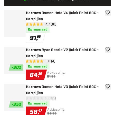
Harrows Damon Heta V4 Quick Point 90% -
toevoe
Dartpijlen
open reviews drawer
4.7 (10)
4.7 score sterren
Op voorraad
91
,
95
Harrows Ryan Searle V2 Quick Point 90% -
toevoe
Dartpijlen
open reviews drawer
5.0 (4)
5 score sterren
Op voorraad
-
30
%
Adviesprijs:
64
,
36
91,95
Harrows Damon Heta V3 Quick Point 90% -
toevoe
Dartpijlen
open reviews drawer
0.0 (0)
0 score sterren
Op voorraad
-
35
%
Adviesprijs:
58
,
47
89,95