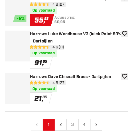
toevoe
open reviews drawer
4.6 (27)
4.6 score sterren
Op voorraad
Adviesprijs:
-
8
%
55
,
95
60,95
Harrows Luke Woodhouse V3 Quick Point 90%
toevoe
- Dartpijlen
open reviews drawer
4.6 (11)
4.6 score sterren
Op voorraad
91
,
95
Harrows Dave Chisnall Brass - Dartpijlen
toevoe
open reviews drawer
4.6 (27)
4.6 score sterren
Op voorraad
21
,
95
1
2
3
4
Vorige
Volgende