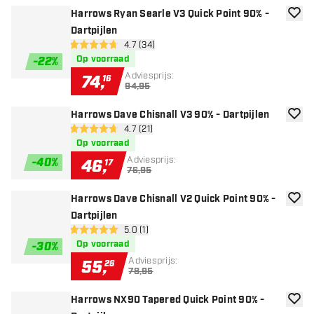
Harrows Ryan Searle V3 Quick Point 90% -
toevoe
Dartpijlen
open reviews drawer
4.7 (34)
4.7 score sterren
Op voorraad
-
22
%
Adviesprijs:
74
,
16
94,95
Harrows Dave Chisnall V3 90% - Dartpijlen
toevoe
open reviews drawer
4.7 (21)
4.7 score sterren
Op voorraad
Adviesprijs:
-
40
%
46
,
17
76,95
Harrows Dave Chisnall V2 Quick Point 90% -
toevoe
Dartpijlen
open reviews drawer
5.0 (1)
5 score sterren
Op voorraad
-
30
%
Adviesprijs:
55
,
26
78,95
Harrows NX90 Tapered Quick Point 90% -
toevoe