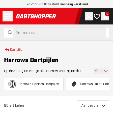
Voor 22:00 besteld,
vandaag verstuurd
Menu
0
Account
Mijn verlang
Win
terug naar home pagina
zoeken
zoeken
Dartpijlen
Harrows Dartpijlen
Meer
Op deze pagina vind je alle Harrows dartpijlen die
verkrijgbaar zijn in het assortiment van Dartshopper.
Harrows staat al jarenlang bekend om zijn uitstekende
Harrows Spelers Dartpijlen
Harrows Quick Point
kwaliteit dartpijlen en dartaccessoires.
90
artikelen
Aanbevolen