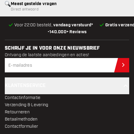
Meest gestelde vragen
Direct antwoord
Voor 22:00 besteld,
vandaag verstuurd*
Gratis verzen
•
140.000+ Reviews
SCHRIJF JE IN VOOR ONZE NIEUWSBRIEF
Ontvang de laatste aanbiedingen en acties!
Schr
KLANTENSERVICE
Contactinformatie
Verzending & Levering
Retourneren
Betaalmethoden
Contactformulier