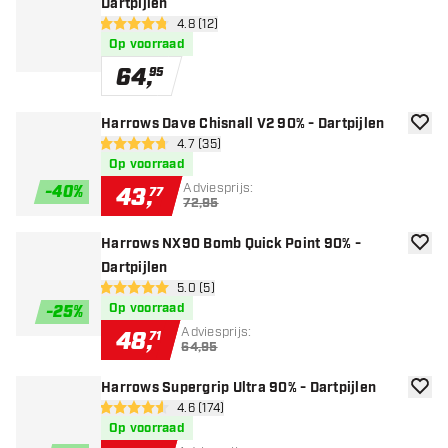
Dartpijlen
open reviews drawer
4.8 (12)
4.8 score sterren
Op voorraad
64
,
95
Harrows Dave Chisnall V2 90% - Dartpijlen
toevoe
open reviews drawer
4.7 (35)
4.7 score sterren
Op voorraad
Adviesprijs:
-
40
%
43
,
77
72,95
Harrows NX90 Bomb Quick Point 90% -
toevoe
Dartpijlen
open reviews drawer
5.0 (5)
5 score sterren
Op voorraad
-
25
%
Adviesprijs:
48
,
71
64,95
Harrows Supergrip Ultra 90% - Dartpijlen
toevoe
open reviews drawer
4.6 (174)
4.6 score sterren
Op voorraad