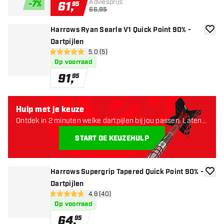
Adviesprijs:
-
7
%
61
,
95
66,95
Harrows Ryan Searle V1 Quick Point 90% -
toevoe
Dartpijlen
open reviews drawer
5.0 (5)
5 score sterren
Op voorraad
91
,
95
Hulp met je keuze
Ontdek in 2 minuten welke dartpijlen bij jou passen. Laten
starten:
START DE KEUZEHULP
Harrows Supergrip Tapered Quick Point 90% -
toevoe
Dartpijlen
open reviews drawer
4.8 (40)
4.8 score sterren
Op voorraad
64
,
95