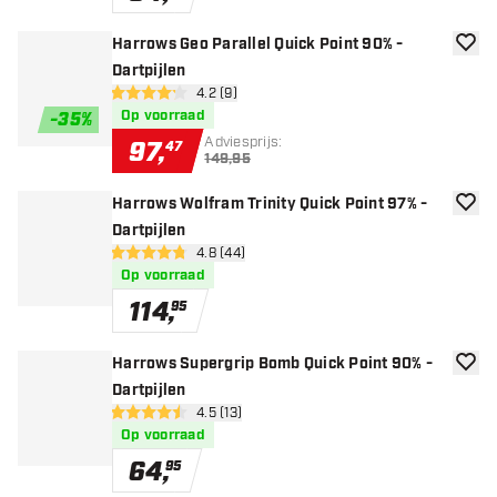
Harrows Geo Parallel Quick Point 90% -
toevoe
Dartpijlen
open reviews drawer
4.2 (9)
4.2 score sterren
Op voorraad
-
35
%
Adviesprijs:
97
,
47
149,95
Harrows Wolfram Trinity Quick Point 97% -
toevoe
Dartpijlen
open reviews drawer
4.8 (44)
4.8 score sterren
Op voorraad
114
,
95
Harrows Supergrip Bomb Quick Point 90% -
toevoe
Dartpijlen
open reviews drawer
4.5 (13)
4.5 score sterren
Op voorraad
64
,
95