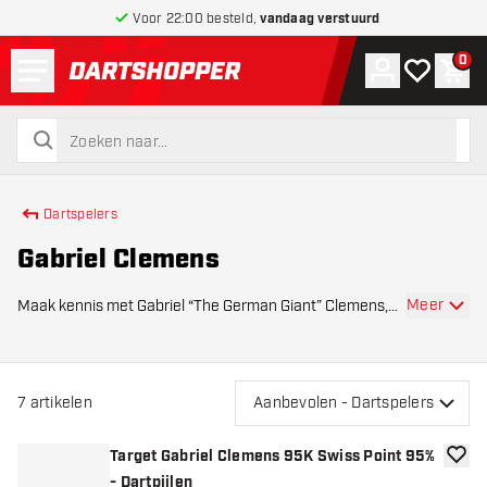
Voor 22:00 besteld,
vandaag verstuurd
Menu
0
Account
Mijn verlang
Win
terug naar home pagina
zoeken
zoeken
Dartspelers
Gabriel Clemens
Meer
Maak kennis met Gabriel “The German Giant” Clemens,
een van de beste darters van Duitsland. Clemens staat
bekend om zijn rustige speelstijl, sterke afwerking en zijn
belangrijke rol in de groei van de
7
artikelen
Aanbevolen - Dartspelers
Target Gabriel Clemens 95K Swiss Point 95%
toevoe
- Dartpijlen