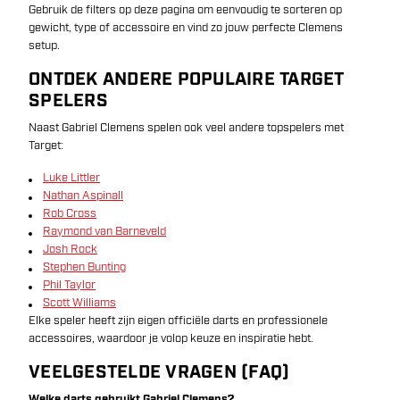
Gebruik de filters op deze pagina om eenvoudig te sorteren op
gewicht, type of accessoire en vind zo jouw perfecte Clemens
setup.
ONTDEK ANDERE POPULAIRE TARGET
SPELERS
Naast Gabriel Clemens spelen ook veel andere topspelers met
Target:
Luke Littler
Nathan Aspinall
Rob Cross
Raymond van Barneveld
Josh Rock
Stephen Bunting
Phil Taylor
Scott Williams
Elke speler heeft zijn eigen officiële darts en professionele
accessoires, waardoor je volop keuze en inspiratie hebt.
VEELGESTELDE VRAGEN (FAQ)
Welke darts gebruikt Gabriel Clemens?