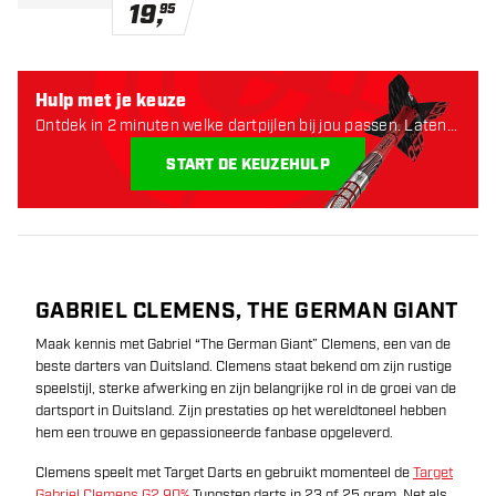
19
,
95
Hulp met je keuze
Ontdek in 2 minuten welke dartpijlen bij jou passen. Laten
starten:
START DE KEUZEHULP
GABRIEL CLEMENS, THE GERMAN GIANT
Maak kennis met Gabriel “The German Giant” Clemens, een van de
beste darters van Duitsland. Clemens staat bekend om zijn rustige
speelstijl, sterke afwerking en zijn belangrijke rol in de groei van de
dartsport in Duitsland. Zijn prestaties op het wereldtoneel hebben
hem een trouwe en gepassioneerde fanbase opgeleverd.
Clemens speelt met Target Darts en gebruikt momenteel de
Target
Gabriel Clemens G2 90%
Tungsten darts in 23 of 25 gram. Net als