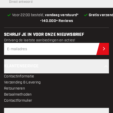
Direct antwoord
Voor 22:00 besteld,
vandaag verstuurd*
Gratis verzen
•
140.000+ Reviews
SCHRIJF JE IN VOOR ONZE NIEUWSBRIEF
Ontvang de laatste aanbiedingen en acties!
Schr
KLANTENSERVICE
Contactinformatie
Verzending & Levering
Retourneren
Betaalmethoden
Contactformulier