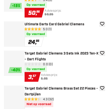
open reviews drawer
3.4 (5)
3.4 score sterren
Op voorraad
-
15
%
Adviesprijs:
50
,
96
59,95
Ultimate Darts Card Gabriel Clemens
toevoe
open reviews drawer
5.0 (1)
5 score sterren
Op voorraad
24
,
95
Target Gabriel Clemens 3 Sets Ink 2023 Ten-X
toevoe
- Dart Flights
open reviews drawer
0.0 (0)
0 score sterren
Op voorraad
-
40
%
Adviesprijs:
3
,
57
5,95
Target Gabriel Clemens Brass Set 22 Pieces -
toevoe
Dartpijlen
open reviews drawer
4.3 (32)
4.3 score sterren
Niet op voorraad