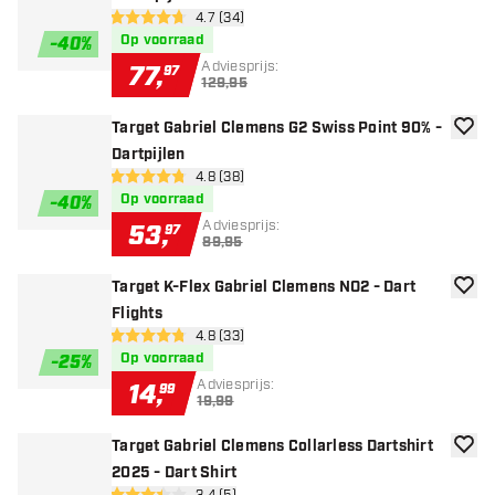
open reviews drawer
4.7 (34)
4.7 score sterren
Op voorraad
-
40
%
Adviesprijs:
77
,
97
129,95
Target Gabriel Clemens G2 Swiss Point 90% -
toevoe
Dartpijlen
open reviews drawer
4.8 (38)
4.8 score sterren
Op voorraad
-
40
%
Adviesprijs:
53
,
97
89,95
Target K-Flex Gabriel Clemens NO2 - Dart
toevoe
Flights
open reviews drawer
4.8 (33)
4.8 score sterren
Op voorraad
-
25
%
Adviesprijs:
14
,
99
19,99
Target Gabriel Clemens Collarless Dartshirt
toevoe
2025 - Dart Shirt