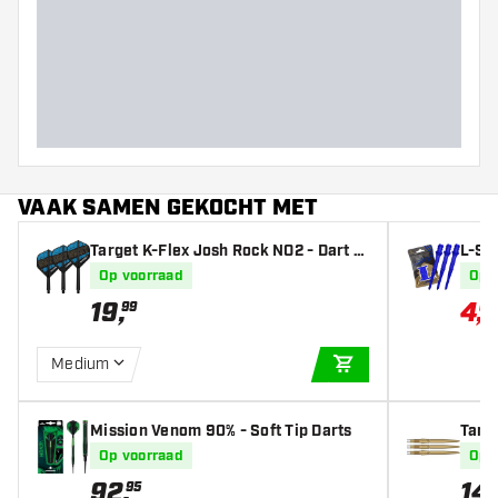
VAAK SAMEN GEKOCHT MET
Target K-Flex Josh Rock NO2 - Dart Fl
L-St
ights
ue - 
Op voorraad
Op 
19
,
4
,
99
67
Medium
IN WINKELWAGEN
Mission Venom 90% - Soft Tip Darts
Targ
Op voorraad
Op 
92
,
14
,
95