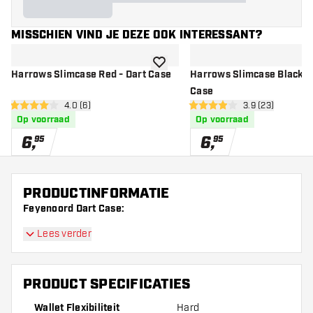
MISSCHIEN VIND JE DEZE OOK INTERESSANT?
toevoegen aan verlanglijst
Harrows Slimcase Red - Dart Case
Harrows Slimcase Black -
Case
open reviews drawer
4.0 (6)
open reviews d
3.9 (23)
4 score sterren
3.9 score sterren
Op voorraad
Op voorraad
6
,
6
,
95
95
PRODUCTINFORMATIE
Feyenoord Dart Case:
Lees verder
PRODUCT SPECIFICATIES
Wallet Flexibiliteit
Hard