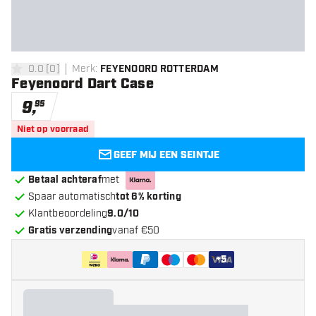
0.0
[
0
]
Merk
:
FEYENOORD ROTTERDAM
0 score sterren
Feyenoord Dart Case
9
,
95
Niet op voorraad
GEEF MIJ EEN SEINTJE
Betaal achteraf
met
Spaar automatisch
tot 6% korting
Klantbeoordeling
9.0/10
Gratis verzending
vanaf €50
+
5