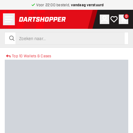
Voor 22:00 besteld,
vandaag verstuurd
Menu
0
Account
Mijn verlang
Win
terug naar home pagina
zoeken
zoeken
Top 10 Wallets & Cases