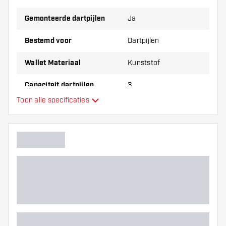
Gemonteerde dartpijlen
Ja
Bestemd voor
Dartpijlen
Wallet Materiaal
Kunststof
Capaciteit dartpijlen
3
Toon alle specificaties
Hoofdkleur