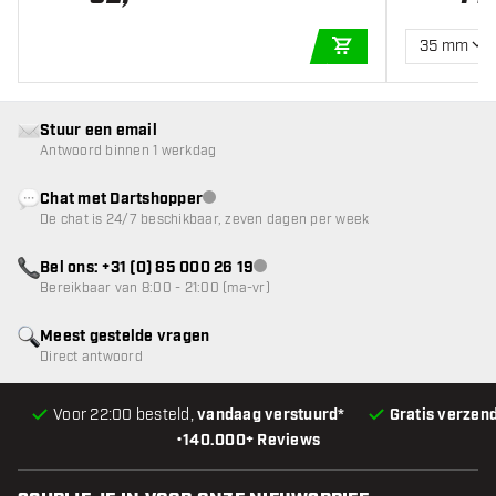
35 mm
IN WINKELWAGEN
Stuur een email
Antwoord binnen 1 werkdag
Chat met Dartshopper
klantenservice niet beschikbaar
De chat is 24/7 beschikbaar, zeven dagen per week
Bel ons: +31 (0) 85 000 26 19
klantenservice niet beschikbaar
Bereikbaar van 8:00 - 21:00 (ma-vr)
Meest gestelde vragen
Direct antwoord
Voor 22:00 besteld,
vandaag verstuurd*
Gratis verzen
•
140.000+ Reviews