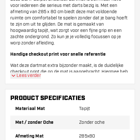
voor iedereen die serieus met darts bezig is. Met een
afmeting van 285 x 80 cm biedt deze mat voldoende
ruimte om comfortabel te spelen zonder dat je bang hoeft
te zijn om uit te glijden. De mat is gemaakt van
hoogwaardig tapijt, wat zorgt voor een fijne grip en een
zachte ondergrond. Zo kun je je volledig focussen op je
worp zonder afleiding.
Handige checkout print voor snelle referentie
Wat deze dartmat extra bijzonder maakt, is de duidelijke
checkout print die op de mat is aangebracht. Hiermee heb
Lees verder
je alle mogelijke dart finishes overzichtelijk bij de hand,
zodat je snel en makkelijk kunt zien welke combinaties je
kunt gooien om het spel af te sluiten. Dit maakt het niet
alleen leuker, maar ook slimmer om te spelen. Ideaal voor
PRODUCT SPECIFICATIES
zowel beginners als gevorderde spelers die hun spel willen
Materiaal Mat
Tapijt
verbeteren.
Strak design zonder oche voor een moderne uitstraling
Met / zonder Oche
Zonder oche
De GOAT Carpet Checkout Dartmat komt zonder oche, wat
Afmeting Mat
285x80
zorgt voor een strakke en moderne uitstraling. De