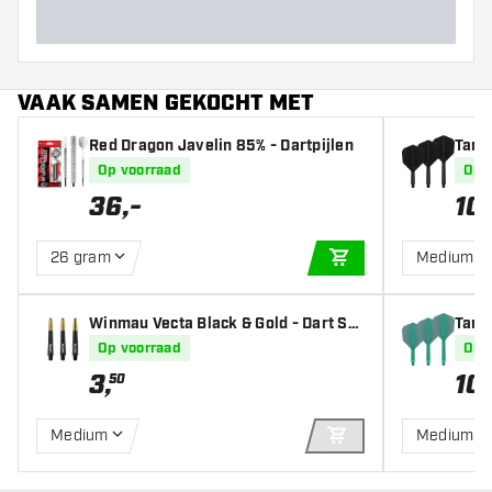
VAAK SAMEN GEKOCHT MET
Red Dragon Javelin 85% - Dartpijlen
Targe
s
Op voorraad
Op 
36
,
-
10
,
26 gram
Medium
IN WINKELWAGEN
Winmau Vecta Black & Gold - Dart Sh
Targe
afts
s
Op voorraad
Op 
3
,
10
,
50
Medium
Medium
IN WINKELWAGEN