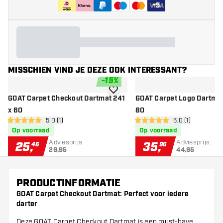
+
5
MISSCHIEN VIND JE DEZE OOK INTERESSANT?
-
15
%
toevoegen aan verlanglijst
GOAT Carpet Checkout Dartmat 241
GOAT Carpet Logo Dartmat
x 60
80
open reviews drawer
5.0 (1)
open reviews dr
5.0 (1)
5 score sterren
5 score sterren
Op voorraad
Op voorraad
Adviesprijs:
Adviesprijs:
25
,
35
,
46
96
29,95
44,95
PRODUCTINFORMATIE
GOAT Carpet Checkout Dartmat: Perfect voor iedere
darter
Deze GOAT Carpet Checkout Dartmat is een must-have