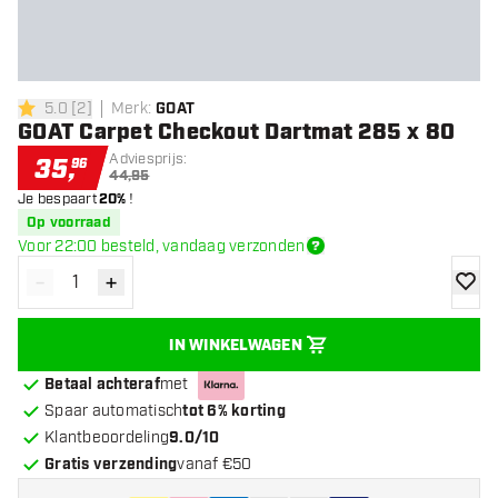
5.0
[
2
]
Merk
:
GOAT
5 score sterren
GOAT Carpet Checkout Dartmat 285 x 80
Adviesprijs:
35
,
96
44,95
Je bespaart
20%
!
Op voorraad
Voor 22:00 besteld, vandaag verzonden
-
+
Verminder hoeveelheid
Verhoog hoeveelheid
toevoe
IN WINKELWAGEN
Betaal achteraf
met
Spaar automatisch
tot 6% korting
Klantbeoordeling
9.0/10
Gratis verzending
vanaf €50