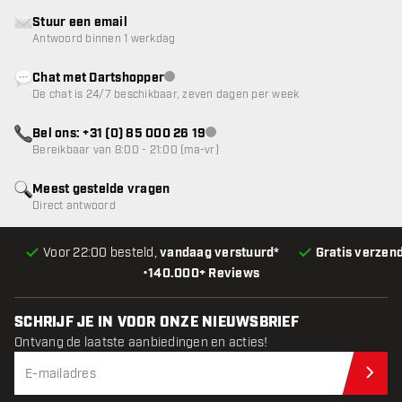
Stuur een email
Antwoord binnen 1 werkdag
Chat met Dartshopper
klantenservice niet beschikbaar
De chat is 24/7 beschikbaar, zeven dagen per week
Bel ons: +31 (0) 85 000 26 19
klantenservice niet beschikbaar
Bereikbaar van 8:00 - 21:00 (ma-vr)
Meest gestelde vragen
Direct antwoord
Voor 22:00 besteld,
vandaag verstuurd*
Gratis verzen
•
140.000+ Reviews
SCHRIJF JE IN VOOR ONZE NIEUWSBRIEF
Ontvang de laatste aanbiedingen en acties!
Schr