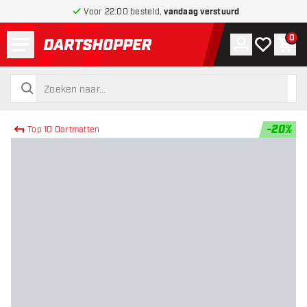
Voor 22:00 besteld,
vandaag verstuurd
Menu
0
Account
Mijn verlang
Win
terug naar home pagina
zoeken
zoeken
-
20
%
Top 10 Dartmatten