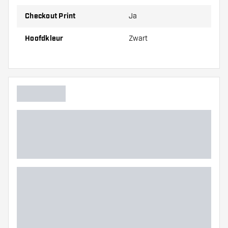
hoofdkleur is zwart, waardoor de witte checkout cijfers en
Checkout Print
Ja
het GOAT-logo mooi afsteken en goed zichtbaar zijn. Deze
mat past daardoor perfect in elke speelruimte, van een
gezellige huiskamer tot een professionele dartsetup. Met
Hoofdkleur
Zwart
deze mat haal je niet alleen functionaliteit in huis, maar
ook een stijlvolle toevoeging aan je dartomgeving.