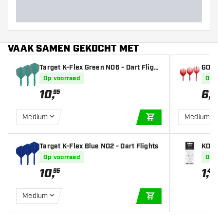
VAAK SAMEN GEKOCHT MET
Target K-Flex Green NO6 - Dart Flight
GOAT 
s
Op voorraad
Op 
10
,
6
,
95
95
Medium
Medium
IN WINKELWAGEN
Target K-Flex Blue NO2 - Dart Flights
KOTO
Op voorraad
Op 
10
,
1
,
95
45
Medium
IN WINKELWAGEN