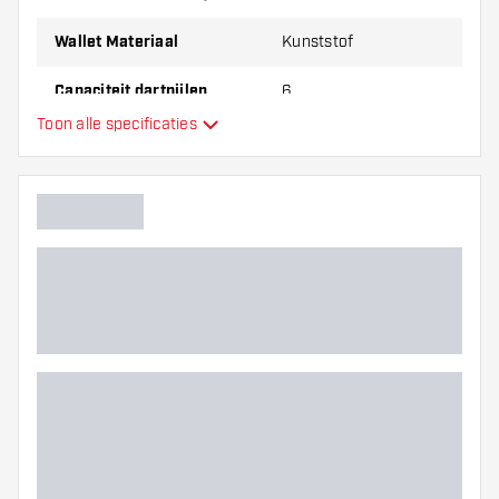
Wallet Materiaal
Kunststof
Capaciteit dartpijlen
6
Toon alle specificaties
Hoofdkleur