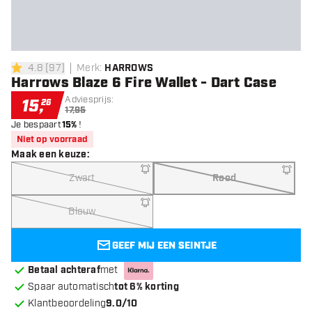
4.8
[
97
]
Merk
:
HARROWS
4.8 score sterren
Harrows Blaze 6 Fire Wallet - Dart Case
Adviesprijs:
15
,
26
17,95
Je bespaart
15%
!
Niet op voorraad
Maak een keuze
:
Zwart
Rood
Blauw
GEEF MIJ EEN SEINTJE
Betaal achteraf
met
Spaar automatisch
tot 6% korting
Klantbeoordeling
9.0/10