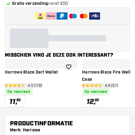
Gratis verzending
vanaf €50
+
5
MISSCHIEN VIND JE DEZE OOK INTERESSANT?
toevoegen aan verlanglijst
Harrows Blaze Dart Wallet
Harrows Blaze Fire Wallet 
Case
open reviews drawer
4.5 (178)
open reviews d
4.6 (57)
4.5 score sterren
4.6 score sterren
Op voorraad
Op voorraad
11
,
12
,
95
95
PRODUCTINFORMATIE
Merk: Harrows