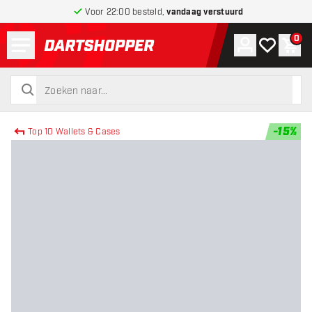
Voor 22:00 besteld,
vandaag verstuurd
Menu
0
Account
Mijn verlang
Win
terug naar home pagina
zoeken
zoeken
-
15
%
Top 10 Wallets & Cases