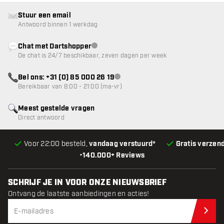
Stuur een email
Antwoord binnen 1 werkdag
Chat met Dartshopper
klantenservice niet beschikbaar
De chat is 24/7 beschikbaar, zeven dagen per week
Bel ons: +31 (0) 85 000 26 19
klantenservice niet beschikbaar
Bereikbaar van 8:00 - 21:00 (ma-vr)
Meest gestelde vragen
Direct antwoord
Voor 22:00 besteld,
vandaag verstuurd*
Gratis verzen
•
140.000+ Reviews
SCHRIJF JE IN VOOR ONZE NIEUWSBRIEF
Ontvang de laatste aanbiedingen en acties!
Schr