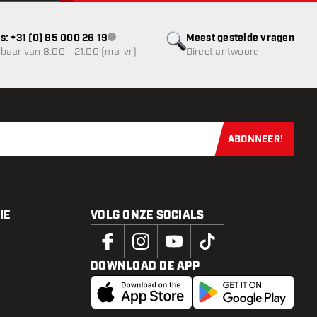
s: +31 (0) 85 000 26 19
Meest gestelde vragen
klantenservice niet beschikbaar
baar van 8:00 - 21:00 (ma-vr)
Direct antwoord
ABONNEER!
Schrijf je dir
IE
VOLG ONZE SOCIALS
DOWNLOAD DE APP