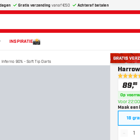
dagen
Gratis verzending
vanaf €50
Achteraf betalen
INSPIRATIE
 Inferno 90% - Soft Tip Darts
Gratis verze
Harrows
4.5 score s
89
,
95
Op voorra
Voor 22:00
Maak een 
18 gr
-
Vermin