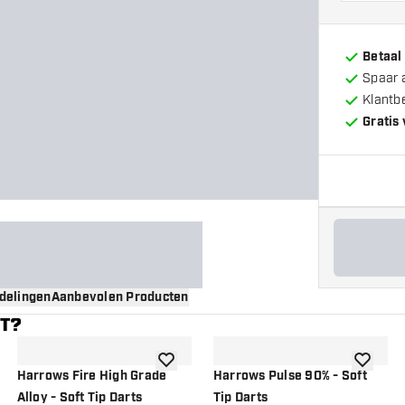
Betaal
Spaar 
Klantb
Gratis
delingen
Aanbevolen Producten
NT?
gen aan verlanglijst
toevoegen aan verlanglijst
toevoege
Harrows Fire High Grade
Harrows Pulse 90% - Soft
Alloy - Soft Tip Darts
Tip Darts