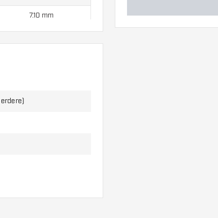
7.10 mm
daard geleverd met:
3
eerdere)