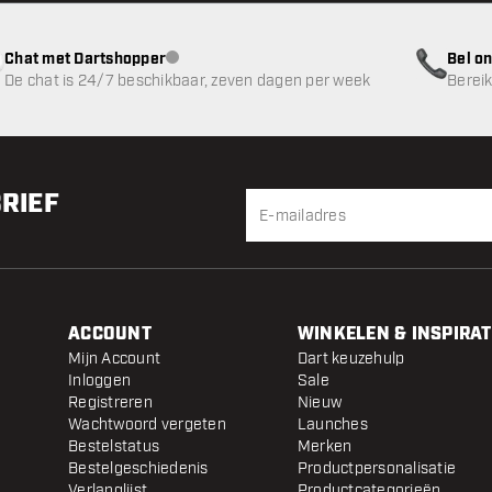
Chat met Dartshopper
Bel on
klantenservice niet beschikbaar
De chat is 24/7 beschikbaar, zeven dagen per week
Bereik
BRIEF
ACCOUNT
WINKELEN & INSPIRAT
Mijn Account
Dart keuzehulp
Inloggen
Sale
Registreren
Nieuw
Wachtwoord vergeten
Launches
Bestelstatus
Merken
Bestelgeschiedenis
Productpersonalisatie
Verlanglijst
Productcategorieën