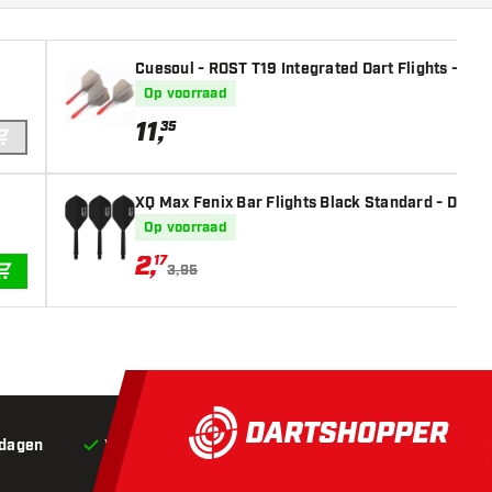
Cuesoul - ROST T19 Integrated Dart Flights - Big
Op voorraad
11
,
35
IN WINKELWAGEN
XQ Max Fenix Bar Flights Black Standard - Dart F
Op voorraad
2
,
17
3,95
IN WINKELWAGEN
 dagen
Voor 22:00 besteld,
vandaag verstuurd*
Grat