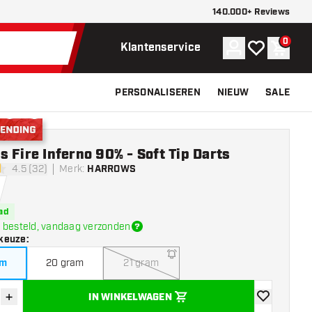
140.000+ Reviews
0
Account
Mijn verlangli
Winke
Klantenservice
PERSONALISEREN
NIEUW
SALE
nding
 Fire Inferno 90% - Soft Tip Darts
4.5 (32)
Merk
:
HARROWS
terren
ad
 besteld, vandaag verzonden
keuze
:
am
20 gram
21 gram
+
IN WINKELWAGEN
der hoeveelheid
Verhoog hoeveelheid
toevoegen aa