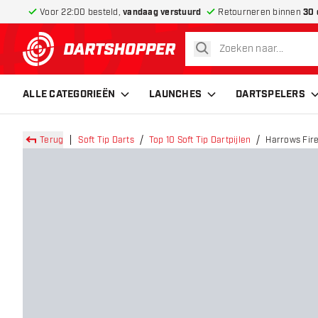
Voor 22:00 besteld,
vandaag verstuurd
Retourneren binnen
30 
zoeken
terug naar home pagina
ALLE CATEGORIEËN
LAUNCHES
DARTSPELERS
Terug
Soft Tip Darts
Top 10 Soft Tip Dartpijlen
Harrows Fire