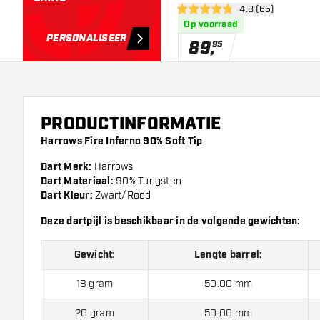
open reviews dra
4.8 (65)
4.8 score sterren
Op voorraad
PERSONALISEER
89
,
95
PRODUCTINFORMATIE
Harrows Fire Inferno 90% Soft Tip
Dart Merk:
Harrows
Dart Materiaal:
90% Tungsten
Dart Kleur:
Zwart/Rood
Deze dartpijl is beschikbaar in de volgende gewichten:
Gewicht:
Lengte barrel:
18 gram
50.00 mm
20 gram
50.00 mm