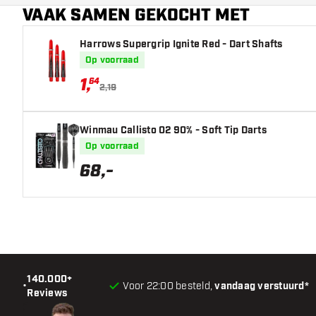
VAAK SAMEN GEKOCHT MET
Barrel neus vorm
Harrows Supergrip Ignite Red - Dart Shafts
Barrel gripzone
Op voorraad
Barrel vorm
1
,
64
2,19
Gewicht
Winmau Callisto 02 90% - Soft Tip Darts
Barrel dikte (MM)
Op voorraad
68
,
-
Barrel lengte (MM)
140.000+
•
Voor 22:00 besteld,
vandaag verstuurd*
Reviews