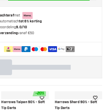
 achteraf
met
automatisch
tot 6% korting
eoordeling
9.0/10
 verzending
vanaf €50
+
3
-
20
%
n aan verlanglijst
toevoegen aan verlanglijst
toevoegen a
Harrows Taipan 90% - Soft
Harrows Shard 90% - Soft
H
Tip Darts
Tip Darts
T