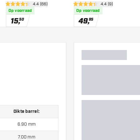
wer
open reviews drawer
4.4 (66)
open reviews drawe
4.4 (9)
4.4 score sterren
4.4 score sterren
Op voorraad
Op voorraad
15
,
49
,
50
95
Dikte barrel:
6.90 mm
7.00 mm