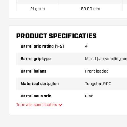
21 gram
50.00 mm
Harrows Fire Inferno 90% Soft Tip dartpijlen worden stan
Harrows Fire flights en 3 Harrows Supergrip Ignite shafts.
PRODUCT SPECIFICATIES
Barrel grip rating (1-5)
4
Barrel grip type
Milled (verzameling m
Barrel balans
Front loaded
Materiaal dartpijlen
Tungsten 90%
Barrel neus grip
Glad
Toon alle specificaties
Dart speler
Barrel kleur