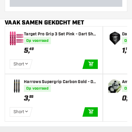
VAAK SAMEN GEKOCHT MET
Target Pro Grip 3 Set Pink - Dart Shaf
Darts
ts
s
Op voorraad
Op 
5
,
1
,
49
10
Short
IN WINKELWAGEN
Harrows Supergrip Carbon Gold - Dar
Amaz
t Shafts
Op voorraad
Op 
3
,
0
,
95
87
Short
IN WINKELWAGEN