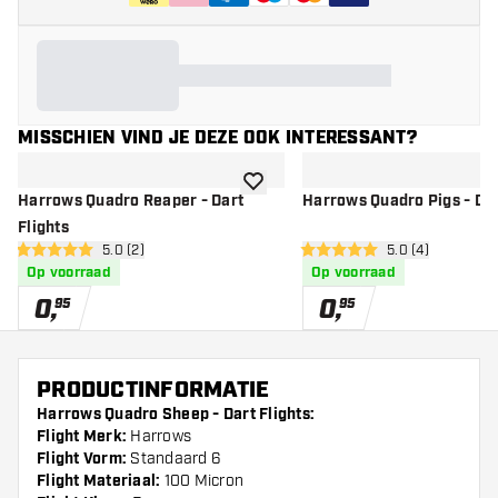
MISSCHIEN VIND JE DEZE OOK INTERESSANT?
toevoegen aan verlanglijst
Harrows Quadro Reaper - Dart
Harrows Quadro Pigs - Dar
Flights
open reviews drawer
5.0 (2)
open reviews dr
5.0 (4)
5 score sterren
5 score sterren
Op voorraad
Op voorraad
0
,
0
,
95
95
PRODUCTINFORMATIE
Harrows Quadro Sheep - Dart Flights:
Flight Merk:
Harrows
Flight Vorm:
Standaard 6
Flight Materiaal:
100 Micron