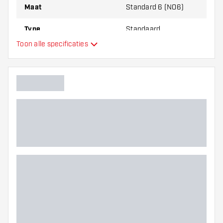
Maat
Standard 6 (NO6)
Type
Standaard
Toon alle specificaties
Flexibiliteit
Hoofdkleur