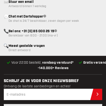
Stuur een email
Antwoord binnen 1 werkdag
Chat met Dartshopper
klantenservice niet beschikbaar
De chat is 24/7 beschikbaar, zeven dagen per week
Bel ons: +31 (0) 85 000 26 19
klantenservice niet beschikbaar
Bereikbaar van 8:00 - 21:00 (ma-vr)
Meest gestelde vragen
Direct antwoord
Voor 22:00 besteld,
vandaag verstuurd*
Gratis verzen
•
140.000+ Reviews
SCHRIJF JE IN VOOR ONZE NIEUWSBRIEF
Ontvang de laatste aanbiedingen en acties!
Schr