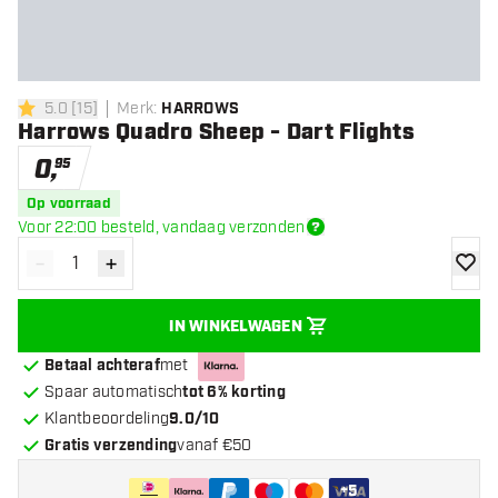
5.0
[
15
]
Merk
:
HARROWS
5 score sterren
Harrows Quadro Sheep - Dart Flights
0
,
95
Op voorraad
Voor 22:00 besteld, vandaag verzonden
-
+
Verminder hoeveelheid
Verhoog hoeveelheid
toevoe
IN WINKELWAGEN
Betaal achteraf
met
Spaar automatisch
tot 6% korting
Klantbeoordeling
9.0/10
Gratis verzending
vanaf €50
+
5