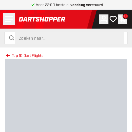
Voor 22:00 besteld,
vandaag verstuurd
Menu
0
Account
Mijn verlang
Win
terug naar home pagina
zoeken
zoeken
Top 10 Dart Flights