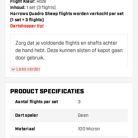
Flight Kleur:
Roze
Inhoud:
1 set (3 flights)
Harrows Quadro Sheep flights worden verkocht per set
(1 set = 3 flights)
Dartshopper tip!
Zorg dat je voldoende flights en shafts achter
de hand hebt. Deze kunnen slijten of kapot gaan
door gebruik.
Lees verder
Probeer eens een andere vorm, materiaal of
dikte van de flights om erachter te komen
welke variant het beste bij je past!
PRODUCT SPECIFICATIES
Aantal flights per set
3
Dart speler
Geen
Materiaal
100 Micron