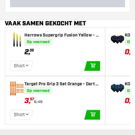
VAAK SAMEN GEKOCHT MET
Harrows Supergrip Fusion Yellow - D
KOTO
art Shafts
Fligh
Op voorraad
Op 
2
,
0
,
35
28
Short
IN WINKELWAGEN
Target Pro Grip 3 Set Orange - Dart S
KOTO
hafts
ts
Op voorraad
Op 
3
,
0
,
57
28
5,49
Short
IN WINKELWAGEN