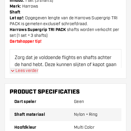
Inhoud:
1 set (3 shafts)
Merk:
Harrows
Shaft
Let op!:
Opgegeven lengte van de Harrows Supergrip TRI
PACK is gemeten exclusief schroefdraad.
Harrows Supergrip TRI PACK
shafts worden verkocht per
set (1 set = 3 shafts)
Dartshopper tip!
Zorg dat je voldoende flights en shafts achter
de hand hebt. Deze kunnen slijten of kapot gaan
Lees verder
door gebruik.
Probeer eens een andere maat shaft om
PRODUCT SPECIFICATIES
erachter te komen welke variant het beste bij je
Dart speler
Geen
past!
Shaft materiaal
Nylon + Ring
Dartshopper tip!
Hoofdkleur
Multi Color