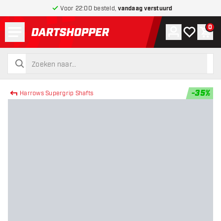
Voor 22:00 besteld,
vandaag verstuurd
Menu
0
Account
Mijn verlang
Win
terug naar home pagina
zoeken
zoeken
-
35
%
Harrows Supergrip Shafts