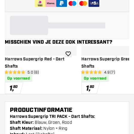
+
5
MISSCHIEN VIND JE DEZE OOK INTERESSANT?
toevoegen aan verlanglijst
Harrows Supergrip Red - Dart
Harrows Supergrip Green 
Shafts
Shafts
open reviews drawer
5.0 (8)
open reviews dr
4.9 (7)
5 score sterren
4.9 score sterren
Op voorraad
Op voorraad
1
,
1
,
80
80
PRODUCTINFORMATIE
Harrows Supergrip TRI PACK - Dart Shafts:
Shaft Kleur:
Blauw, Groen, Rood
Shaft Materiaal:
Nylon + Ring