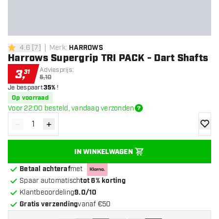
4.6
[
7
]
Merk
:
HARROWS
4.6 score sterren
Harrows Supergrip TRI PACK - Dart Shafts
Adviesprijs:
3
,
31
5,10
Je bespaart
35%
!
Op voorraad
Voor 22:00 besteld, vandaag verzonden
-
+
Verminder hoeveelheid
Verhoog hoeveelheid
toevoe
IN WINKELWAGEN
Betaal achteraf
met
Spaar automatisch
tot 6% korting
Klantbeoordeling
9.0/10
Gratis verzending
vanaf €50