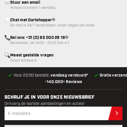
Stuur een email
Antwoord binnen 1 werkdag
Chat met Dartshopper
klantenservice niet beschikbaar
De chat is 24/7 beschikbaar, zeven dagen per week
Bel ons: +31 (0) 85 000 26 19
klantenservice niet beschikbaar
Bereikbaar van 8:00 - 21:00 (ma-vr)
Meest gestelde vragen
Direct antwoord
Voor 22:00 besteld,
vandaag verstuurd*
Gratis verzen
•
140.000+ Reviews
SCHRIJF JE IN VOOR ONZE NIEUWSBRIEF
Ontvang de laatste aanbiedingen en acties!
Schr