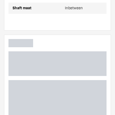
Zorg dat je voldoende flights en shafts achter
Shaft maat
Inbetween
de hand hebt. Deze kunnen slijten of kapot gaan
door gebruik.
Probeer eens een andere vorm, materiaal of
dikte van de flights om erachter te komen
welke variant het beste bij je past!