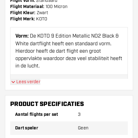
Flight Vorm:
Standaard
Flight Materiaal:
100 Micron
Flight Kleur:
Zwart
Flight Merk:
KOTO
Vorm:
De KOTO 9 Edition Metallic NO2 Black &
White dartflight heeft een standaard vorm.
Hierdoor heeft de dart flight een groot
oppervlakte waardoor deze veel stabiliteit heeft
in de lucht.
Lees verder
Design:
De KOTO 9 Edition Metallic NO2 dart
flights hebben een uniek design. De stoere
gekleurde flights zijn voorzien van een metallic
PRODUCT SPECIFICATIES
coating die de flights meer glans geeft. Het
strakke design zorgt ervoor dat deze flights
Aantal flights per set
3
opvallen tussen de andere flights.
Dart speler
Geen