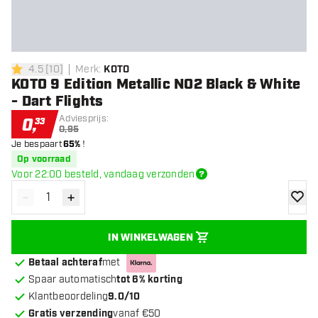
4.5
[
10
]
Merk
:
KOTO
4.5 score sterren
KOTO 9 Edition Metallic NO2 Black & White
- Dart Flights
Adviesprijs:
0
,
33
0,95
Je bespaart
65%
!
Op voorraad
Voor 22:00 besteld, vandaag verzonden
-
+
Verminder hoeveelheid
Verhoog hoeveelheid
toevoe
IN WINKELWAGEN
Betaal achteraf
met
Spaar automatisch
tot 6% korting
Klantbeoordeling
9.0/10
Gratis verzending
vanaf €50