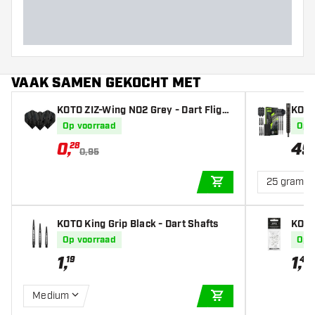
VAAK SAMEN GEKOCHT MET
KOTO ZIZ-Wing NO2 Grey - Dart Flight
KOTO 
s
pijle
Op voorraad
Op 
0
,
49
28
0,95
25 gram
IN WINKELWAGEN
KOTO King Grip Black - Dart Shafts
KOTO
Op voorraad
Op 
1
,
1
,
19
45
Medium
IN WINKELWAGEN