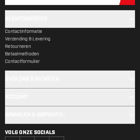
Schr
KLANTENSERVICE
Contactinformatie
Verzending & Levering
Retourneren
Betaalmethoden
Contactformulier
OVER ONS & DIENSTEN
ACCOUNT
WINKELEN & INSPIRATIE
VOLG ONZE SOCIALS