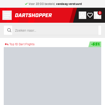
Voor 22:00 besteld,
vandaag verstuurd
Menu
0
Account
Mijn verlang
Win
terug naar home pagina
zoeken
zoeken
-
65
%
Top 10 Dart Flights