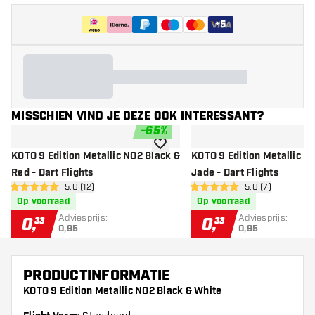
+
5
MISSCHIEN VIND JE DEZE OOK INTERESSANT?
-
65
%
toevoegen aan verlanglijst
KOTO 9 Edition Metallic NO2 Black &
KOTO 9 Edition Metallic N
Red - Dart Flights
Jade - Dart Flights
open reviews drawer
5.0 (12)
open reviews dr
5.0 (7)
5 score sterren
5 score sterren
Op voorraad
Op voorraad
Adviesprijs:
Adviesprijs:
0
,
0
,
33
33
0,95
0,95
PRODUCTINFORMATIE
KOTO 9 Edition Metallic NO2 Black & White