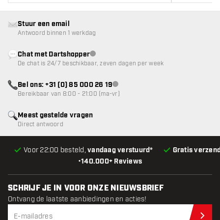
Stuur een email
Antwoord binnen 1 werkdag
Chat met Dartshopper
klantenservice niet beschikbaar
De chat is 24/7 beschikbaar, zeven dagen per week
Bel ons: +31 (0) 85 000 26 19
klantenservice niet beschikbaar
Bereikbaar van 8:00 - 21:00 (ma-vr)
Meest gestelde vragen
Direct antwoord
Voor 22:00 besteld,
vandaag verstuurd*
Gratis verzen
•
140.000+ Reviews
SCHRIJF JE IN VOOR ONZE NIEUWSBRIEF
Ontvang de laatste aanbiedingen en acties!