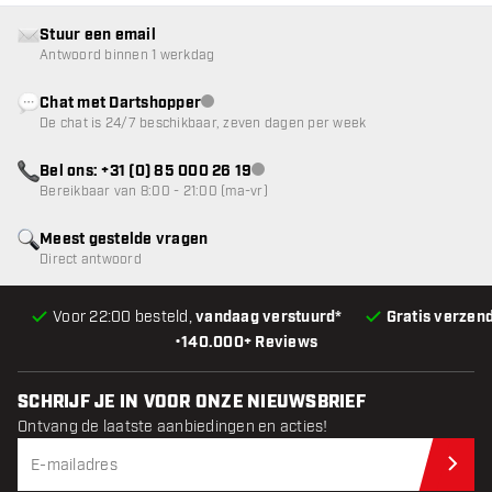
Stuur een email
Antwoord binnen 1 werkdag
Chat met Dartshopper
klantenservice niet beschikbaar
De chat is 24/7 beschikbaar, zeven dagen per week
Bel ons: +31 (0) 85 000 26 19
klantenservice niet beschikbaar
Bereikbaar van 8:00 - 21:00 (ma-vr)
Meest gestelde vragen
Direct antwoord
Voor 22:00 besteld,
vandaag verstuurd*
Gratis verzen
•
140.000+ Reviews
SCHRIJF JE IN VOOR ONZE NIEUWSBRIEF
Ontvang de laatste aanbiedingen en acties!
Schr