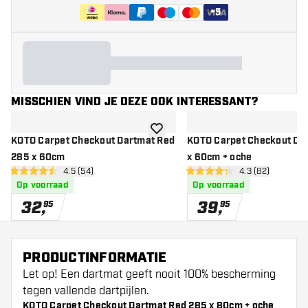
+
5
MISSCHIEN VIND JE DEZE OOK INTERESSANT?
toevoegen aan verlanglijst
KOTO Carpet Checkout Dartmat Red
KOTO Carpet Checkout Da
285 x 60cm
x 60cm + oche
open reviews drawer
4.5 (54)
open reviews d
4.3 (82)
4.5 score sterren
4.3 score sterren
Op voorraad
Op voorraad
32
,
39
,
95
95
PRODUCTINFORMATIE
Let op! Een dartmat geeft nooit 100% bescherming
tegen vallende dartpijlen.
KOTO Carpet Checkout Dartmat Red 285 x 80cm + oche