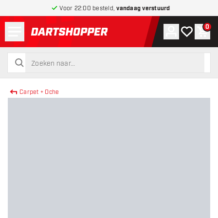
Voor 22:00 besteld,
vandaag verstuurd
Menu
0
Account
Mijn verlang
Win
terug naar home pagina
zoeken
zoeken
Carpet + Oche