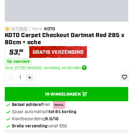
4.7
[
83
]
Merk
:
KOTO
4.7 score sterren
KOTO Carpet Checkout Dartmat Red 285 x
80cm + oche
53
,
95
Gratis verzending
Op voorraad
Voor 22:00 besteld, vandaag verzonden
-
+
Verminder hoeveelheid
Verhoog hoeveelheid
toevoe
IN WINKELWAGEN
Betaal achteraf
met
Spaar automatisch
tot 6% korting
Klantbeoordeling
9.0/10
Gratis verzending
vanaf €50