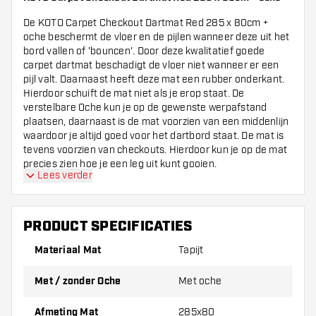
De KOTO Carpet Checkout Dartmat Red 285 x 80cm +
oche beschermt de vloer en de pijlen wanneer deze uit het
bord vallen of 'bouncen'. Door deze kwalitatief goede
carpet dartmat beschadigt de vloer niet wanneer er een
pijl valt. Daarnaast heeft deze mat een rubber onderkant.
Hierdoor schuift de mat niet als je erop staat. De
verstelbare Oche kun je op de gewenste werpafstand
plaatsen, daarnaast is de mat voorzien van een middenlijn
waardoor je altijd goed voor het dartbord staat. De mat is
tevens voorzien van checkouts. Hierdoor kun je op de mat
precies zien hoe je een leg uit kunt gooien.
Lees verder
Hoogwaardig materiaal:
De dartmat is gemaakt
van een hoogwaardige polyestervezel. De mat
PRODUCT SPECIFICATIES
is aan de onderkant voorzien van een
Materiaal Mat
Tapijt
milieuvriendelijke antislip laag waardoor de mat
stevig op de vloer blijft liggen.
Met / zonder Oche
Met oche
Throwline:
De KOTO Carpet Checkout Dartmat
Afmeting Mat
285x80