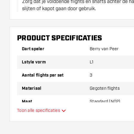
Zorg dat je voldoende flights en shafts achter de 
slijten of kapot gaan door gebruik.
Probeer eens een andere vorm, materiaal of dikte v
erachter te komen welke variant het beste bij je pas
PRODUCT SPECIFICATIES
Dart speler
Berry van Peer
Lstyle vorm
L1
Aantal flights per set
3
Materiaal
Gegoten flights
Maat
Standard (NO2)
Toon alle specificaties
Type
Flexibiliteit