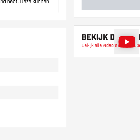
hand hebt. Deze kunnen
an de flights om
t!
BEKIJK DE VIDE
Bekijk alle video's op YouTub