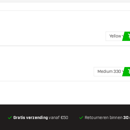
Yellow
Medium 330
Gratis verzending
vanaf €50
Retourneren binnen
30