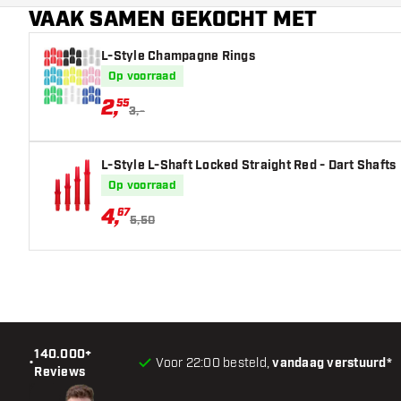
VAAK SAMEN GEKOCHT MET
Extra kleuren
L-Style Champagne Rings
Hoofdkleur
Op voorraad
2
,
55
3,-
L-Style L-Shaft Locked Straight Red - Dart Shafts
Op voorraad
4
,
67
5,50
140.000+
•
Voor 22:00 besteld,
vandaag verstuurd*
Reviews