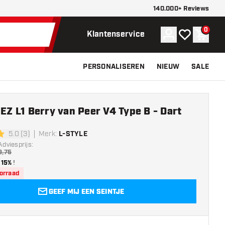
140.000+ Reviews
0
Account
Mijn verlangli
Winke
Klantenservice
PERSONALISEREN
NIEUW
SALE
 EZ L1 Berry van Peer V4 Type B - Dart
5.0 (3)
Merk
:
L-STYLE
erren
Adviesprijs:
9,75
15%
!
oorraad
GEEF MIJ EEN SEINTJE