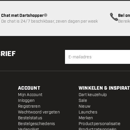
Chat met Dartshopper
Bel on
klantenservice niet beschikbaar
De chat is 24/7 beschikbaar, zeven dagen per week
Bereik
BRIEF
ACCOUNT
WINKELEN & INSPIRAT
Mijn Account
Dart keuzehulp
Inloggen
Sale
Registreren
Nieuw
Wachtwoord vergeten
Launches
Bestelstatus
Merken
Bestelgeschiedenis
Productpersonalisatie
Verlanglijst
Productcategorieën