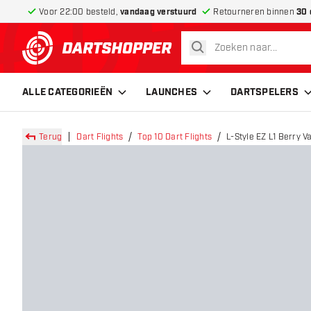
Voor 22:00 besteld,
vandaag verstuurd
Retourneren binnen
30 
zoeken
terug naar home pagina
ALLE CATEGORIEËN
LAUNCHES
DARTSPELERS
Terug
Dart Flights
Top 10 Dart Flights
L-Style EZ L1 Berry V