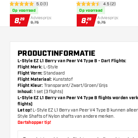
open reviews drawer
5.0 (1)
open reviews draw
4.5 (2)
5 score sterren
4.5 score sterren
Op voorraad
Op voorraad
Adviesprijs:
Adviesprijs:
8
,
8
,
29
29
9,75
9,75
PRODUCTINFORMATIE
L-Style EZ L1 Berry van Peer V4 Type B - Dart Flights:
Flight Merk:
L-Style
Flight Vorm:
Standaard
Flight Materiaal:
Kunststof
Flight Kleur:
Transparant/Zwart/Groen/Grijs
Inhoud:
1 set (3 flights)
L-Style EZ L1 Berry van Peer V4 Type B flights worden verko
flights)
Let op!
L-Style EZ L1 Berry van Peer V4 Type B kunnen allee
Style Shafts of Nylon shafts van andere merken.
Dartshopper tip!