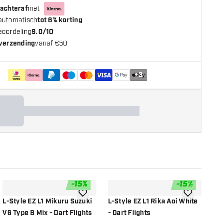
 achteraf
met
automatisch
tot 6% korting
eoordeling
9.0/10
 verzending
vanaf €50
+
3
-
15
%
-
15
%
n aan verlanglijst
toevoegen aan verlanglijst
toevoegen a
L-Style EZ L1 Mikuru Suzuki
L-Style EZ L1 Rika Aoi White
L
V6 Type B Mix - Dart Flights
- Dart Flights
R