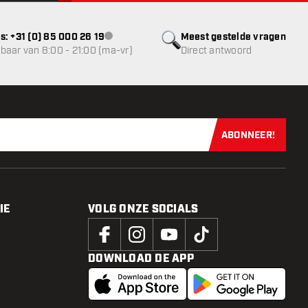
s: +31 (0) 85 000 26 19
Meest gestelde vragen
klantenservice niet beschikbaar
baar van 8:00 - 21:00 (ma-vr)
Direct antwoord
ABONNEER!
Schrijf je dir
IE
VOLG ONZE SOCIALS
DOWNLOAD DE APP