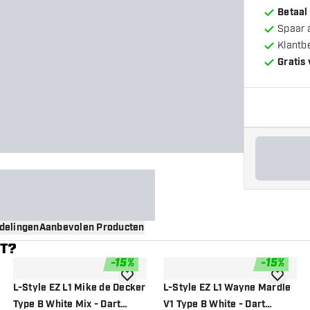
Betaal
Spaar 
Klantb
Gratis
delingen
Aanbevolen Producten
NT?
-
15
%
-
15
%
gen aan verlanglijst
toevoegen aan verlanglijst
toevoege
L-Style EZ L1 Mike de Decker
L-Style EZ L1 Wayne Mardle
Type B White Mix - Dart
V1 Type B White - Dart