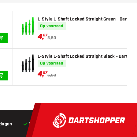
L-Style L-Shaft Locked Straight Green - Dart Sha
Op voorraad
4
,
67
5,50
IN WINKELWAGEN
L-Style L-Shaft Locked Straight Black - Dart Sha
Op voorraad
4
,
67
5,50
IN WINKELWAGEN
 dagen
Voor 22:00 besteld,
vandaag verstuurd*
Grat