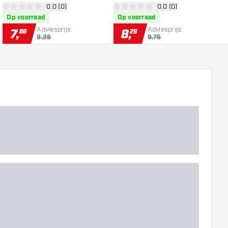
r
open reviews drawer
0.0 (0)
open reviews drawer
0.0 (0)
0 score sterren
0 score sterren
5
Op voorraad
Op voorraad
Adviesprijs:
Adviesprijs:
7
,
8
,
86
29
9,25
9,75