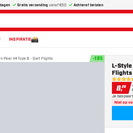
dagen
Gratis verzending
vanaf €50
Achteraf betalen
INSPIRATIE
-
15
%
an Peer V4 Type B - Dart Flights
L-Style
Flights
5 score st
8
,
29
Je bespaart
Niet op v