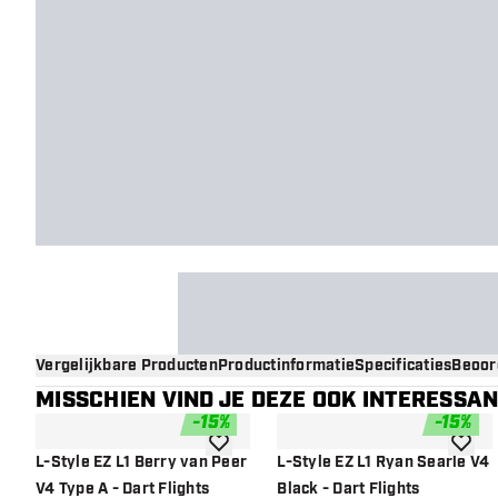
Vergelijkbare Producten
Productinformatie
Specificaties
Beoor
MISSCHIEN VIND JE DEZE OOK INTERESSA
-
15
%
-
15
%
toevoegen aan verlanglijst
toevoe
L-Style EZ L1 Berry van Peer
L-Style EZ L1 Ryan Searle V4
V4 Type A - Dart Flights
Black - Dart Flights