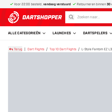
Voor 22:00 besteld,
vandaag verstuurd
Retourneren binnen
30 
zoeken
terug naar home pagina
ALLE CATEGORIEËN
LAUNCHES
DARTSPELERS
Terug
Dart Flights
Top 10 Dart Flights
L-Style Fantom EZ L3