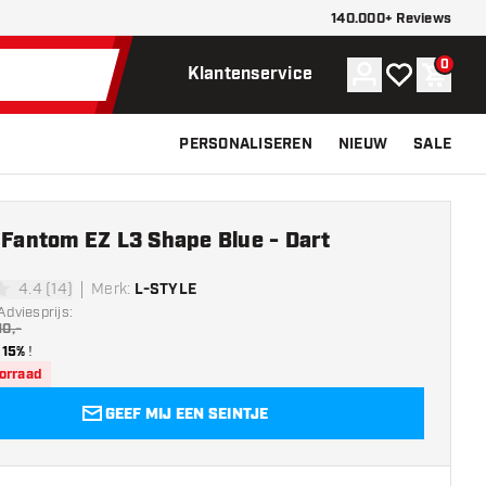
140.000+ Reviews
0
Account
Mijn verlangli
Winke
Klantenservice
PERSONALISEREN
NIEUW
SALE
 Fantom EZ L3 Shape Blue - Dart
4.4 (14)
Merk
:
L-STYLE
sterren
Adviesprijs:
10,-
15%
!
oorraad
GEEF MIJ EEN SEINTJE