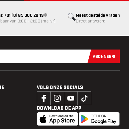
s: +31 (0) 85 000 26 19
Meest gestelde vragen
klantenservice niet beschikbaar
baar van 8:00 - 21:00 (ma-vr)
Direct antwoord
ABONNEER!
Schrijf je dir
IE
VOLG ONZE SOCIALS
DOWNLOAD DE APP