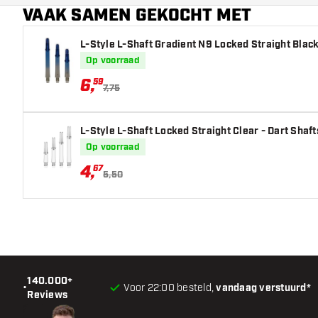
VAAK SAMEN GEKOCHT MET
Hoofdkleur
L-Style L-Shaft Gradient N9 Locked Straight Black
Op voorraad
6
,
59
7,75
L-Style L-Shaft Locked Straight Clear - Dart Shaft
Op voorraad
4
,
67
5,50
140.000+
•
Voor 22:00 besteld,
vandaag verstuurd*
Reviews