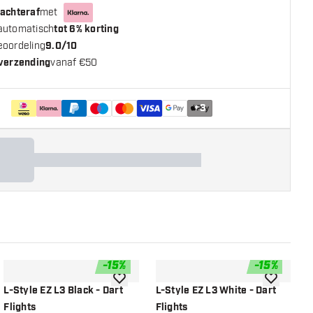
 achteraf
met
automatisch
tot 6% korting
eoordeling
9.0/10
 verzending
vanaf €50
+
3
-
15
%
-
15
%
n aan verlanglijst
toevoegen aan verlanglijst
toevoegen a
L-Style EZ L3 Black - Dart
L-Style EZ L3 White - Dart
L
Flights
Flights
S