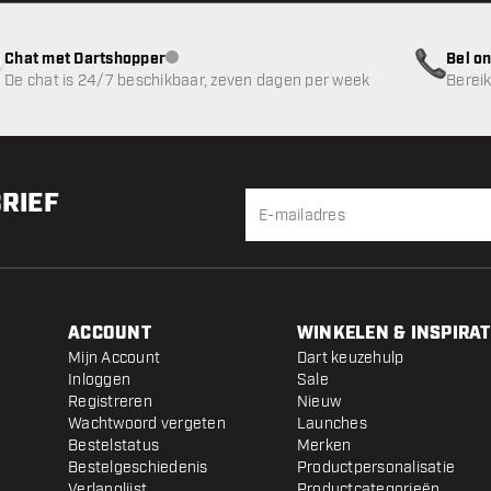
Chat met Dartshopper
Bel on
klantenservice niet beschikbaar
De chat is 24/7 beschikbaar, zeven dagen per week
Bereik
BRIEF
ACCOUNT
WINKELEN & INSPIRAT
Mijn Account
Dart keuzehulp
Inloggen
Sale
Registreren
Nieuw
Wachtwoord vergeten
Launches
Bestelstatus
Merken
Bestelgeschiedenis
Productpersonalisatie
Verlanglijst
Productcategorieën