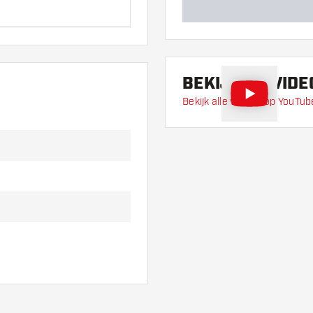
an de flights om
t!
BEKIJK DE VIDE
Bekijk alle video's op YouTub