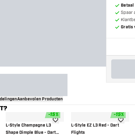
Betaal
Spaar 
Klantb
Gratis
delingen
Aanbevolen Producten
NT?
-
15
%
-
15
%
gen aan verlanglijst
toevoegen aan verlanglijst
toevoege
L-Style Champagne L3
L-Style EZ L3 Red - Dart
Shape Dimple Blue - Dart
Flights