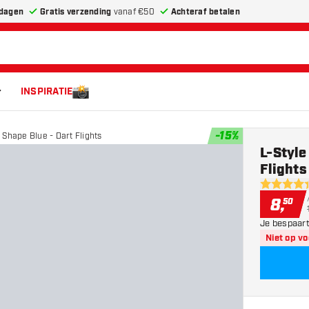
dagen
Gratis verzending
vanaf €50
Achteraf betalen
INSPIRATIE
-
15
%
 Shape Blue - Dart Flights
L-Style
Flights
4.4 score 
8
,
50
Je bespaart
Niet op v