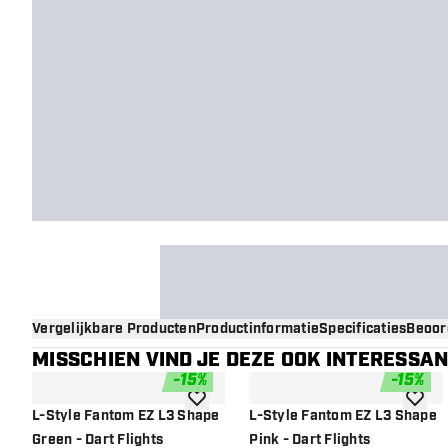
Vergelijkbare Producten
Productinformatie
Specificaties
Beoor
MISSCHIEN VIND JE DEZE OOK INTERESSA
-
15
%
-
15
%
toevoegen aan verlanglijst
toevoe
L-Style Fantom EZ L3 Shape
L-Style Fantom EZ L3 Shape
Green - Dart Flights
Pink - Dart Flights