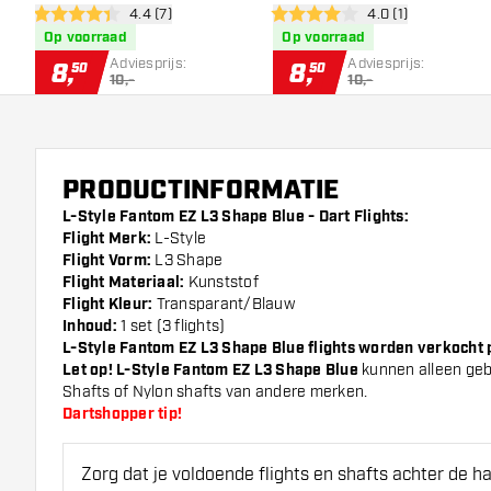
open reviews drawer
4.4 (7)
open reviews draw
4.0 (1)
4.4 score sterren
4 score sterren
Op voorraad
Op voorraad
Adviesprijs:
Adviesprijs:
8
,
8
,
50
50
10,-
10,-
PRODUCTINFORMATIE
L-Style Fantom EZ L3 Shape Blue - Dart Flights:
Flight Merk:
L-Style
Flight Vorm:
L3 Shape
Flight Materiaal:
Kunststof
Flight Kleur:
Transparant/Blauw
Inhoud:
1 set (3 flights)
L-Style Fantom EZ L3 Shape Blue flights worden verkocht per
Let op! L-Style Fantom EZ L3 Shape Blue
kunnen alleen geb
Shafts of Nylon shafts van andere merken.
Dartshopper tip!
Zorg dat je voldoende flights en shafts achter de 