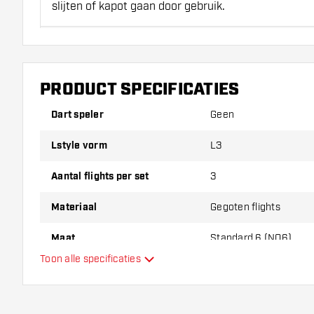
slijten of kapot gaan door gebruik.
Probeer eens een andere vorm, materiaal of dikte v
erachter te komen welke variant het beste bij je pas
PRODUCT SPECIFICATIES
Dart speler
Geen
Lstyle vorm
L3
Aantal flights per set
3
Materiaal
Gegoten flights
Maat
Standard 6 (NO6)
Toon alle specificaties
Type
Flexibiliteit