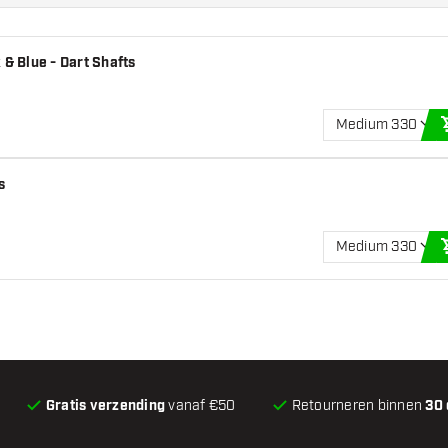
 & Blue - Dart Shafts
Medium 330
s
Medium 330
Gratis verzending
vanaf €50
Retourneren binnen
30