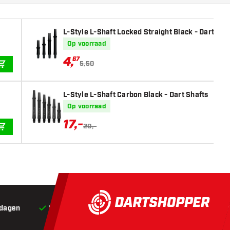
L-Style L-Shaft Locked Straight Black - Dart Sha
Op voorraad
4
,
67
5,50
IN WINKELWAGEN
L-Style L-Shaft Carbon Black - Dart Shafts
Op voorraad
17
,
-
20,-
IN WINKELWAGEN
 dagen
Voor 22:00 besteld,
vandaag verstuurd*
Grat