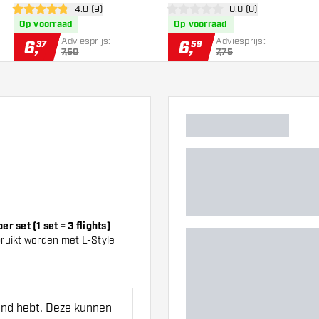
er
open reviews drawer
4.8 (9)
open reviews drawe
0.0 (0)
Flights
4.8 score sterren
0 score sterren
Op voorraad
Op voorraad
Adviesprijs:
Adviesprijs:
6
,
6
,
37
59
7,50
7,75
 set (1 set = 3 flights)
ruikt worden met L-Style
hand hebt. Deze kunnen