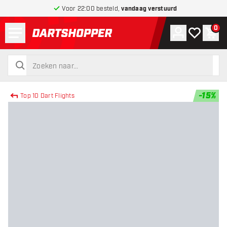
Voor 22:00 besteld,
vandaag verstuurd
Menu
0
Account
Mijn verlang
Win
terug naar home pagina
zoeken
zoeken
-
15
%
Top 10 Dart Flights