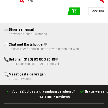
6
,
4
,
7,75
Medium 3
IN WINKELWAGEN
Stuur een email
Antwoord binnen 1 werkdag
Chat met Dartshopper
klantenservice niet beschikbaar
De chat is 24/7 beschikbaar, zeven dagen per week
Bel ons: +31 (0) 85 000 26 19
klantenservice niet beschikbaar
Bereikbaar van 8:00 - 21:00 (ma-vr)
Meest gestelde vragen
Direct antwoord
Voor 22:00 besteld,
vandaag verstuurd*
Gratis verzen
•
140.000+ Reviews