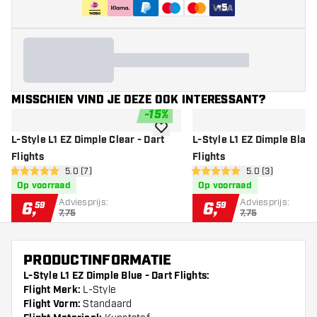
+
5
MISSCHIEN VIND JE DEZE OOK INTERESSANT?
-
15
%
toevoegen aan verlanglijst
L-Style L1 EZ Dimple Clear - Dart
L-Style L1 EZ Dimple Black
Flights
Flights
open reviews drawer
5.0 (7)
open reviews dr
5.0 (3)
5 score sterren
5 score sterren
Op voorraad
Op voorraad
Adviesprijs:
Adviesprijs:
6
,
6
,
59
59
7,75
7,75
PRODUCTINFORMATIE
L-Style L1 EZ Dimple Blue - Dart Flights:
Flight Merk:
L-Style
Flight Vorm:
Standaard