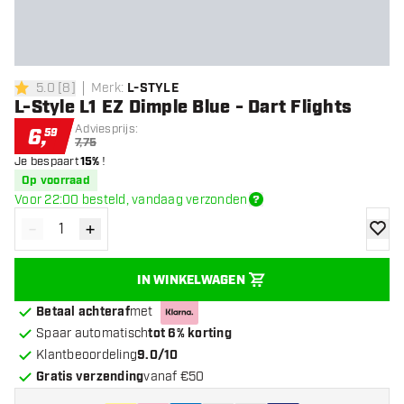
5.0
[
8
]
Merk
:
L-STYLE
5 score sterren
L-Style L1 EZ Dimple Blue - Dart Flights
Adviesprijs:
6
,
59
7,75
Je bespaart
15%
!
Op voorraad
Voor 22:00 besteld, vandaag verzonden
-
+
Verminder hoeveelheid
Verhoog hoeveelheid
toevoe
IN WINKELWAGEN
Betaal achteraf
met
Spaar automatisch
tot 6% korting
Klantbeoordeling
9.0/10
Gratis verzending
vanaf €50