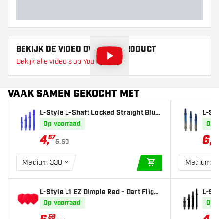
BEKIJK DE VIDEO OVER DIT PRODUCT
Bekijk alle video's op YouTube
VAAK SAMEN GEKOCHT MET
L-Style L-Shaft Locked Straight Blue
L-St
- Dart Shafts
traig
Op voorraad
Op 
4
,
6
,
67
59
5,50
Medium 330
Medium 3
IN WINKELWAGEN
L-Style L1 EZ Dimple Red - Dart Flight
L-Sty
s
k - D
Op voorraad
Op 
59
67