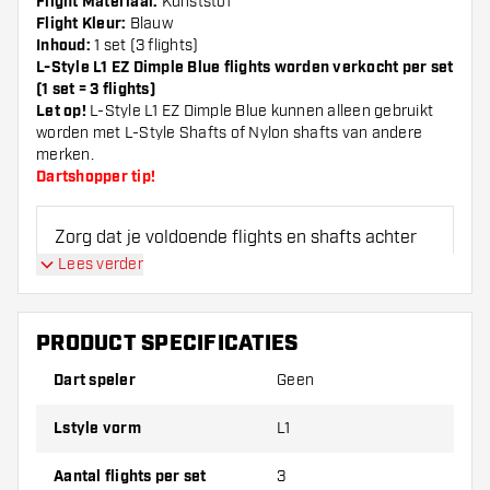
Flight Materiaal:
Kunststof
Flight Kleur:
Blauw
Inhoud:
1 set (3 flights)
L-Style L1 EZ Dimple Blue flights worden verkocht per set
(1 set = 3 flights)
Let op!
L-Style L1 EZ Dimple Blue kunnen alleen gebruikt
worden met L-Style Shafts of Nylon shafts van andere
merken.
Dartshopper tip!
Zorg dat je voldoende flights en shafts achter
de hand hebt. Deze kunnen slijten of kapot gaan
Lees verder
door gebruik.
PRODUCT SPECIFICATIES
Probeer eens een andere vorm, materiaal of
dikte van de flights om erachter te komen
Dart speler
Geen
welke variant het beste bij je past!
Lstyle vorm
L1
Aantal flights per set
3