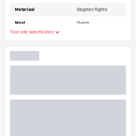
Materiaal
Gegoten flights
Maat
Overig
Toon alle specificaties
Type
Flexibiliteit
Hoofdkleur