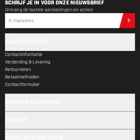
SCHRIJF JE IN VOOR ONZE NIEUWSBRIEF
Ontvang de laatste aanbiedingen en acties!
Schr
KLANTENSERVICE
Contactinformatie
Verzending & Levering
Retourneren
Betaalmethoden
Contactformulier
OVER ONS & DIENSTEN
ACCOUNT
WINKELEN & INSPIRATIE