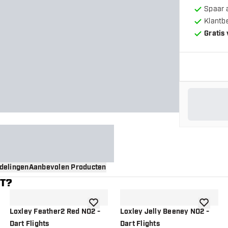
Spaar 
Klantb
Gratis
delingen
Aanbevolen Producten
NT?
gen aan verlanglijst
toevoegen aan verlanglijst
toevoege
Loxley Feather2 Red NO2 -
Loxley Jelly Beeney NO2 -
Dart Flights
Dart Flights