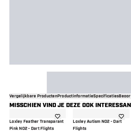
Vergelijkbare Producten
Productinformatie
Specificaties
Beoor
MISSCHIEN VIND JE DEZE OOK INTERESSA
toevoegen aan verlanglijst
toevoe
Loxley Feather Transparant
Loxley Autism NO2 - Dart
Pink NO2 - Dart Flights
Flights