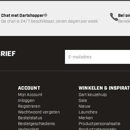
Chat met Dartshopper
Bel on
klantenservice niet beschikbaar
De chat is 24/7 beschikbaar, zeven dagen per week
Bereik
BRIEF
ACCOUNT
WINKELEN & INSPIRAT
Mijn Account
Dart keuzehulp
Inloggen
Sale
Registreren
Nieuw
Wachtwoord vergeten
Launches
Bestelstatus
Merken
Bestelgeschiedenis
Productpersonalisatie
Verlanglijst
Productcategorieën