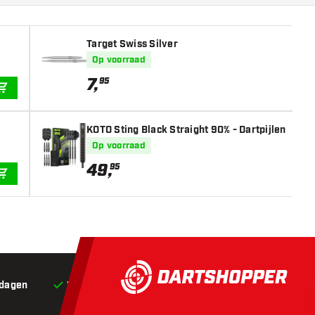
Target Swiss Silver
Op voorraad
7
,
95
IN WINKELWAGEN
KOTO Sting Black Straight 90% - Dartpijlen
Op voorraad
49
,
95
IN WINKELWAGEN
 dagen
Voor 22:00 besteld,
vandaag verstuurd*
Grat