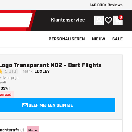
140.000+ Reviews
0
Account
Mijn verlangli
Winke
Klantenservice
PERSONALISEREN
NIEUW
SALE
Logo Transparant NO2 - Dart Flights
5.0 (3)
Merk
:
LOXLEY
erren
Adviesprijs:
1,50
35%
!
oorraad
GEEF MIJ EEN SEINTJE
 achteraf
met