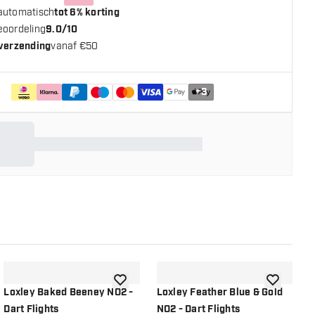
automatisch
tot 6% korting
eoordeling
9.0/10
 verzending
vanaf €50
+
3
n aan verlanglijst
toevoegen aan verlanglijst
toevoegen a
Loxley Baked Beeney NO2 -
Loxley Feather Blue & Gold
L
Dart Flights
NO2 - Dart Flights
N