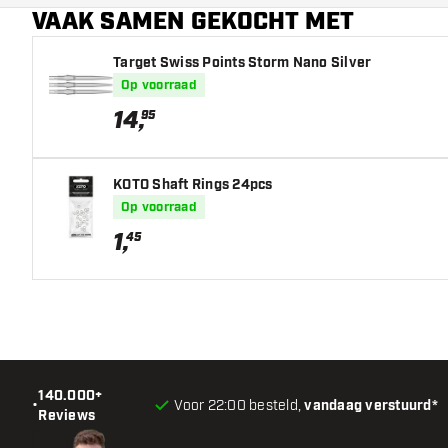
VAAK SAMEN GEKOCHT MET
Target Swiss Points Storm Nano Silver
Op voorraad
14
,
95
KOTO Shaft Rings 24pcs
Op voorraad
1
,
45
140.000+
•
Voor 22:00 besteld,
vandaag verstuurd*
Reviews