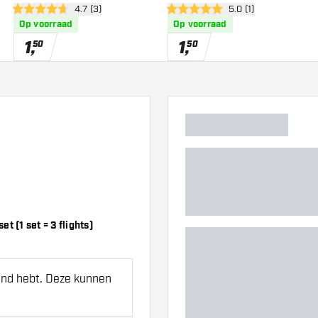
er
open reviews drawer
4.7 (3)
open reviews drawer
5.0 (1)
4.7 score sterren
5 score sterren
Op voorraad
Op voorraad
1
,
1
,
50
50
 (1 set = 3 flights)
hand hebt. Deze kunnen