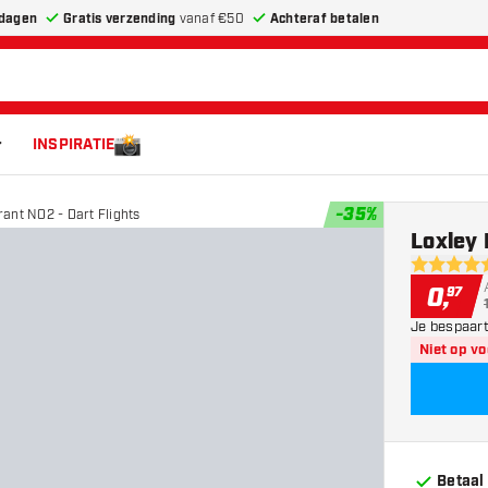
dagen
Gratis verzending
vanaf €50
Achteraf betalen
INSPIRATIE
-
35
%
ant NO2 - Dart Flights
Loxley 
5 score st
0
,
97
Je bespaart
Niet op v
Betaal