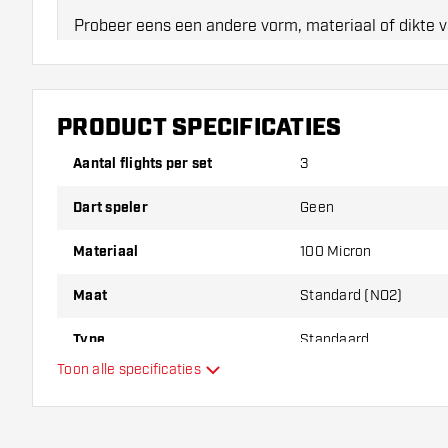
Probeer eens een andere vorm, materiaal of dikte v
erachter te komen welke variant het beste bij je pas
PRODUCT SPECIFICATIES
Aantal flights per set
3
Dart speler
Geen
Materiaal
100 Micron
Maat
Standard (NO2)
Type
Standaard
Toon alle specificaties
Flexibiliteit
Hoofdkleur