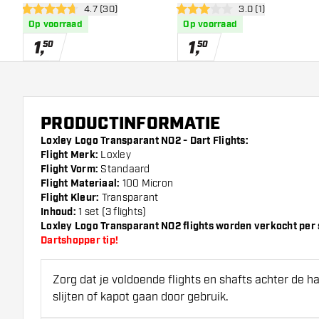
open reviews drawer
4.7 (30)
open reviews draw
3.0 (1)
4.7 score sterren
3 score sterren
Op voorraad
Op voorraad
1
,
1
,
50
50
PRODUCTINFORMATIE
Loxley Logo Transparant NO2 - Dart Flights:
Flight Merk:
Loxley
Flight Vorm:
Standaard
Flight Materiaal:
100 Micron
Flight Kleur:
Transparant
Inhoud:
1 set (3 flights)
Loxley Logo Transparant NO2 flights worden verkocht per set
Dartshopper tip!
Zorg dat je voldoende flights en shafts achter de 
slijten of kapot gaan door gebruik.