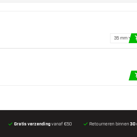
35 mm
Gratis verzending
vanaf €50
Retourneren binnen
30