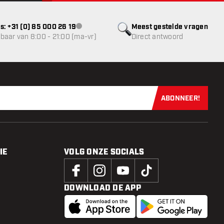
s: +31 (0) 85 000 26 19
Meest gestelde vragen
klantenservice niet beschikbaar
baar van 8:00 - 21:00 (ma-vr)
Direct antwoord
ABONNEER!
Schrijf je dir
IE
VOLG ONZE SOCIALS
DOWNLOAD DE APP