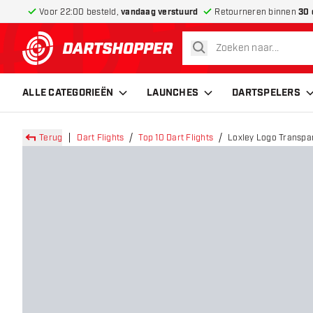
Voor 22:00 besteld,
vandaag verstuurd
Retourneren binnen
30 
zoeken
terug naar home pagina
ALLE CATEGORIEËN
LAUNCHES
DARTSPELERS
Terug
Dart Flights
Top 10 Dart Flights
Loxley Logo Transpar