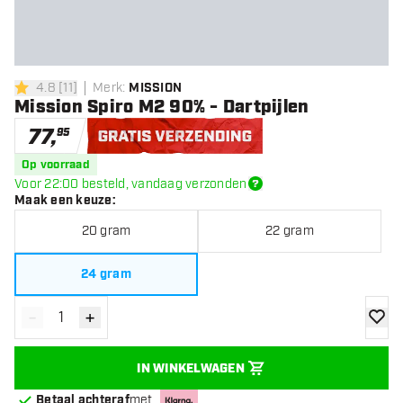
4.8
[
11
]
Merk
:
MISSION
4.8 score sterren
Mission Spiro M2 90% - Dartpijlen
77
,
95
Gratis verzending
Op voorraad
Voor 22:00 besteld, vandaag verzonden
Maak een keuze
:
20 gram
22 gram
24 gram
-
+
Verminder hoeveelheid
Verhoog hoeveelheid
toevoe
IN WINKELWAGEN
Betaal achteraf
met