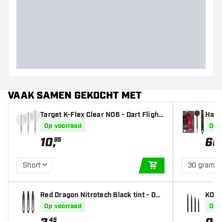
Barrel dikte (MM)
Barrel lengte (MM)
VAAK SAMEN GEKOCHT MET
Target K-Flex Clear NO6 - Dart Flight
Harr
s
jlen
Op voorraad
Op 
10
,
66
95
Short
30 gram
IN WINKELWAGEN
Red Dragon Nitrotech Black tint - Dar
KOTO
t Shafts
Op voorraad
Op 
45
59