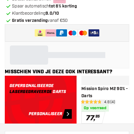
Spaar automatisch
tot 6% korting
Klantbeoordeling
9.0/10
Gratis verzending
vanaf €50
+
5
MISSCHIEN VIND JE DEZE OOK INTERESSANT?
GEPERSONALISEERDE
Mission Spiro M2 90% - So
LASERGEGRAVEERDE
DARTS
Darts
open reviews dr
4.8 (4)
4.8 score sterren
Op voorraad
PERSONALISEER
77
,
95