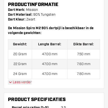
PRODUCTINFORMATIE
Dart Merk:
Mission
Dart Materiaal:
90% Tungsten
Dart Kleur:
Zwart
De Mission Spiro M2 90% dartpijl is beschikbaar in de
volgende gewichten:
Gewicht:
Lengte Barrel:
Dikte Barrel:
20 Gram
47.00 mm
7.50 mm
22 Gram
47.00 mm
7.60 mm
24 Gram
47.00 mm
7.80 mm
Lees verder
Mission Spiro M2 90% dartpijlen worden standaard
geleverd met:
3 Mission Shafts en 3 Mission Flights.
PRODUCT SPECIFICATIES
Barrel grip rating (1-5)
3.5