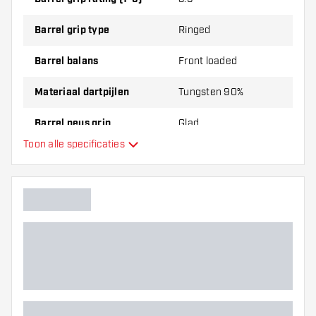
Barrel grip type
Ringed
Barrel balans
Front loaded
Materiaal dartpijlen
Tungsten 90%
Barrel neus grip
Glad
Toon alle specificaties
Dart speler
Barrel kleur
Barrel neus vorm
Barrel gripzone
Barrel vorm
Gewicht