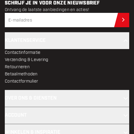
SCHRIJF JE IN VOOR ONZE NIEUWSBRIEF
Ontvang de laatste aanbiedingen en acties!
Schr
KLANTENSERVICE
Contactinformatie
Verzending & Levering
Retourneren
Betaalmethoden
Contactformulier
OVER ONS & DIENSTEN
ACCOUNT
WINKELEN & INSPIRATIE