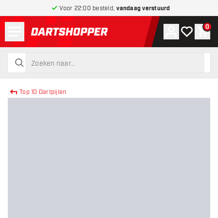
Voor 22:00 besteld,
vandaag verstuurd
Menu
0
Account
Mijn verlang
Win
terug naar home pagina
zoeken
zoeken
Top 10 Dartpijlen