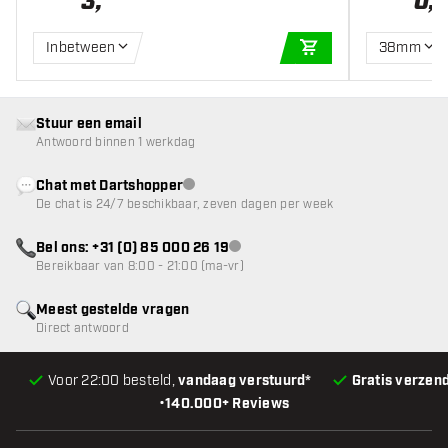
3
,
0
,
Inbetween
38mm
IN WINKELWAGEN
Stuur een email
Antwoord binnen 1 werkdag
Chat met Dartshopper
klantenservice niet beschikbaar
De chat is 24/7 beschikbaar, zeven dagen per week
Bel ons: +31 (0) 85 000 26 19
klantenservice niet beschikbaar
Bereikbaar van 8:00 - 21:00 (ma-vr)
Meest gestelde vragen
Direct antwoord
Voor 22:00 besteld,
vandaag verstuurd*
Gratis verzen
•
140.000+ Reviews